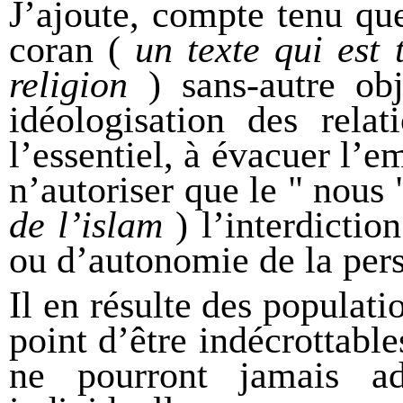
J
’ajoute, compte tenu que
coran (
un texte qui est 
religion
) sans-autre obj
idéologisation des relat
l’essentiel,
à
évacuer
l’em
n’autoriser que le " nous
de l’islam
) l’interdictio
ou d’autonomie de la per
Il en résulte
des populati
point d’être indécrottabl
ne
pourront jamais 