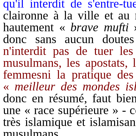
qu'
il interdit de s'entre-
claironne
à la ville et a
hautement
«
brave mufti
donc sans aucun doutes
n'interdit pas de tuer le
musulmans, les apostats,
femmes
ni la pratique de
«
meilleur des mondes is
donc en résumé, faut bien
une « race supérieure » -
c
très islamique
et islamisan
musulmans