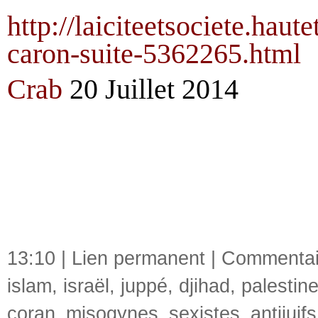
http://laiciteetsociete.hau
caron-suite-5362265.html
Crab
2
0
Juillet 2014
13:10 |
Lien permanent
|
Commentair
islam
,
israël
,
juppé
,
djihad
,
palestin
coran_misogynes_sexistes_antijuifs