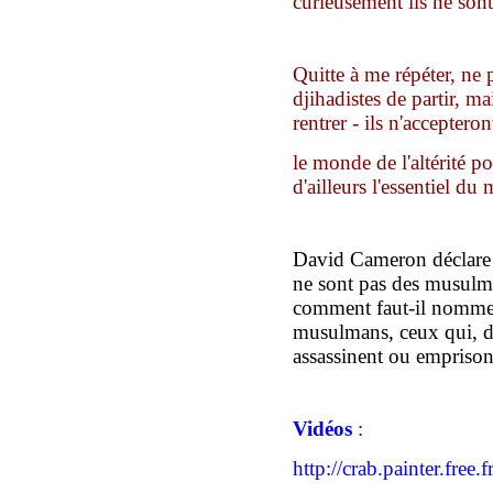
curieusement ils ne sont 
Q
uitte à me répéter, ne
djihadistes de partir, ma
rent
r
er -
ils n'acceptero
le monde de l'altérité po
d'ailleurs l'essentiel du
David Cameron déclare 
ne sont pas des musulm
comment faut-il nommer
musulmans, ceux qui,
d
assassinent ou emprison
Vidéos
:
http://crab.painter.fr