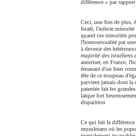
différence » par rappor
Ceci
, une fois de plus,
Israël, l'infecte minorit
quand
ces minorités
pro
l'homosexualité par une
à devenir des hétérosex
majorité des israéliens 
autoriser
, en France, l'h
émanant d'un
bien con
tête de ce troupeau
d'
éga
parvient jamais
dont la
c
patentée
fait les grande
laïque
fort heureuseme
disparition
Ce qui fait la différenc
musulmans où les popul
mentalement incapables 