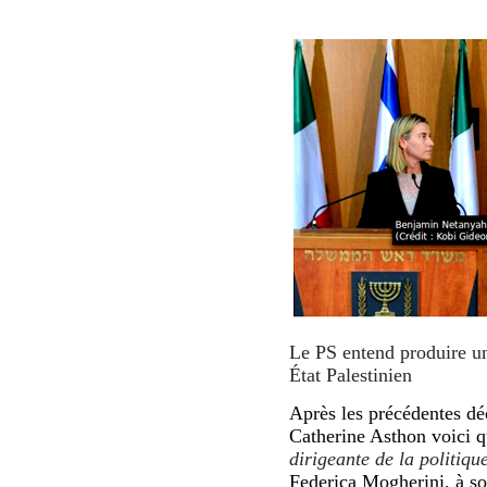
Le PS entend produire un
État Palestinien
Après les
précédentes
dé
Catherine Asthon voi
ci
q
dirigeante de la politiq
Federica Mogherini, à son