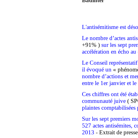
Badinter
L'antisémitisme est dé
Le nombre d’actes anti
+91% )
sur les sept pre
accélération en écho au c
L
e Conseil représentatif
il évoqué un
« phénomè
nombre d’actions et men
entre le 1er janvier et le
Ces chiffres ont
été
étab
communauté juive
( SP
plaintes comptabilisées p
Sur les sept premiers mo
527 actes antisémites, 
2013
-
Extrait de presse