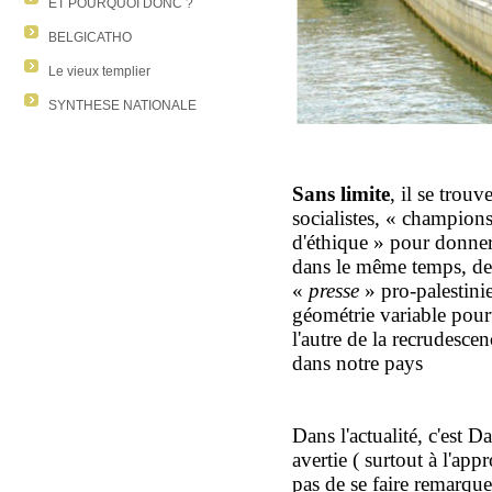
ET POURQUOI DONC ?
BELGICATHO
Le vieux templier
SYNTHESE NATIONALE
S
ans limite
, il se trou
socialistes, « champion
d
'éthiqu
e » pour donne
dans le même temps,
de
«
presse
»
pro-palestin
géométrie variable
pour
l'autre de la recrudesce
dans notre pays
D
ans l'actualité,
c'est
Da
avertie ( surtout à l'app
pas de
se faire remarqu