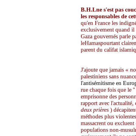
B.H.L
ne s'est pas cou
les responsables de cet
qu
'en France
les indigné
exclusivement
quand il
Gaza gouvernés par
le
p
le
Hamas
pourtant clair
parent du califat
islami
J'ajoute que
jamais «
no
palestiniens sans nuanc
l'antisémitisme en Euro
rue chaque fois que
le '
emprisonne
des personn
rapport avec
l'actualité,
deux prières
)
décapite
n
méthodes plus violentes
massacrent ou
exclue
nt
populations non-musu