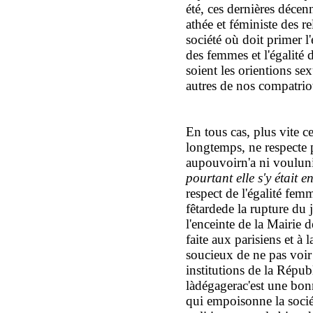
été, ces dernières décen
athée et féministe des re
société où doit primer 
des femmes et l'égalité 
soient les orientions sex
autres
de nos compatrio
E
n tous cas, plus vite 
longtemps, ne respecte p
au
pouvoir
n
'a
ni
voulu
n
pourtant
elle s'y était 
respect
de l'égalité fe
fêtarde
de la rupture du
l'enceinte de
la Mairie d
faite aux parisien
s
et à 
soucieux de ne pas voir 
in
s
titutions de la Répub
là
d
égagera
c'est
une bonn
qui empoisonne la socié