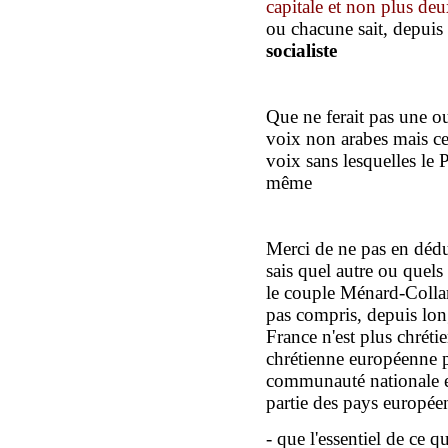
capitale
et non plus deux
ou chacune sait, depuis
socialiste
Que ne ferait pas une ou
voix non arabes mais
c
voix sans lesquelles le 
même
M
erci de ne pas en déd
sais quel autre ou quels
le couple
Ménard-Coll
pas compris, depuis lo
France n'est plus chréti
chrétienne
européenne
communauté nationale
parti
e
des pays europée
-
que l'essentiel de ce qu