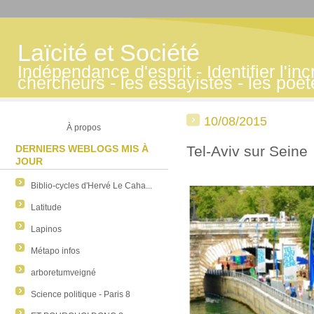
Laïcité et Société
Indépendance d'esprit - Identifier l'inc
chercheurs - les essayistes - les poè
10/08/2015
À propos
DERNIERS WEBLOGS MIS À
Tel-Aviv sur Seine
JOUR
Biblio-cycles d'Hervé Le Caha...
Latitude
Lapinos
Métapo infos
arboretumveigné
Science politique - Paris 8