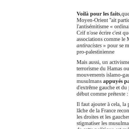
Voilà pour les faits
,
que
Moyen-Orient
''
ai
t part
l'antisémitisme « ordinai
Crif n'ose écrire c'est q
associations comme le 
antiracistes
» pour se me
pro-palestinienne
Mais
aussi,
u
n
activism
terrorisme
du Hamas ou
mouvements islamo-gau
musulmans
appuyés par
d'extrême gauche et du 
début comme prétexte : l
Il faut
ajouter à cela, la
lâche de la
France
recon
l
es droites et
l
es gauches
stigmatiser les musulma