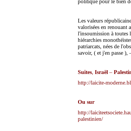
politique pour le bien 
L
es valeurs républicain
valorisé
es
en r
enou
ant
a
l
'insoumission
à toutes 
hiérarchies monothéist
patriarcats,
nées de l'ob
savoir, ( et j'en passe ),
Suites
,
Israël
–
Palesti
http://laicite-moderne
Ou sur
http://laiciteetsociete.ha
palestinien/