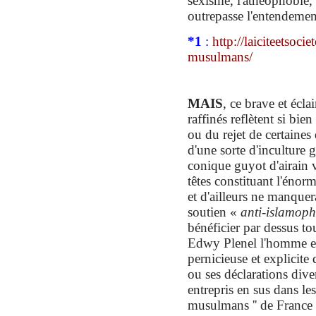
sexisme, l'athéophobie
outrepasse l'entendemen
*
1
:
http://laiciteetsoci
musulmans/
MAIS
,
ce brave et écla
raffinés reflètent si bien
ou du rejet de certaines
d'une sorte d'inculture 
conique guyot d'airain 
têtes constituant l'éno
et d'ailleurs ne manquer
soutien
«
anti-islamop
bénéficier
par dessus to
Edwy Plenel l'homme
pernicieuse
et explicite
ou ses déclarations dive
entrepr
is
en sus
dans le
musulmans '' de France '