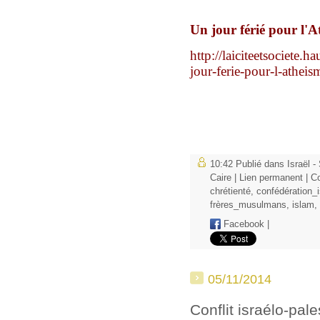
Un jour férié pour l'A
http://laiciteetsociete.
jour-ferie-pour-l-athe
10:42 Publié dans
Israël 
Caire
|
Lien permanent
|
Co
chrétienté
,
confédération_i
frères_musulmans
,
islam
,
Facebook
|
05/11/2014
Conflit israélo-pal