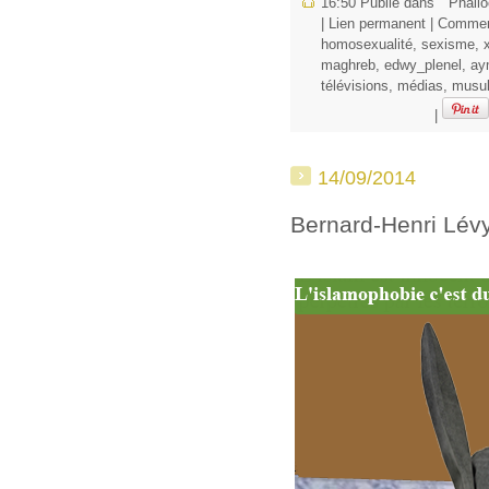
16:50 Publié dans
" Phallo
|
Lien permanent
|
Comment
homosexualité
,
sexisme
,
maghreb
,
edwy_plenel
,
ay
télévisions
,
médias
,
musu
|
14/09/2014
Bernard-Henri Lév