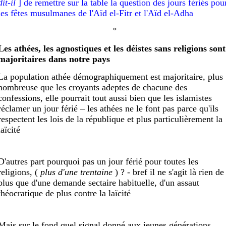
dit-il
]
de remettre sur la table la question des jours fériés pou
les fêtes musulmanes de l'Aïd el-Fitr et l'Aïd el-Adha
°
Les athées, les agnostiques et les déistes sans religions sont
majoritaires dans notre pays
La population athée démographiquement est majoritaire, plus
nombreuse que les croyants adeptes de chacune des
confessions, elle pourrait tout aussi bien que les islamistes
réclamer un jour férié – les athées ne le font pas parce qu'ils
respectent les lois de la république et plus particulièrement la
laïcité
D'autres part pourquoi pas un jour férié pour toutes les
religions, (
plus d'une trentaine
) ? - bref il ne s'agit là rien de
plus que d'une demande sectaire habituelle, d'un assaut
théocratique de plus contre la laïcité
Mais sur le fond quel signal donné aux jeunes générations