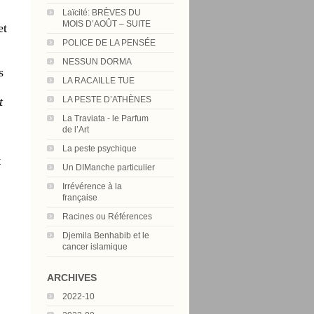
Laïcité: BRÈVES DU
MOIS D’AOÛT – SUITE
et
POLICE DE LA PENSÉE
NESSUN DORMA
s
LA RACAILLE TUE
t
LA PESTE D’ATHÈNES
La Traviata - le Parfum
de l’Art
La peste psychique
t
Un DIManche particulier
Irrévérence à la
française
Racines ou Références
Djemila Benhabib et le
cancer islamique
ARCHIVES
2022-10