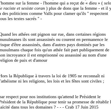
l'homme sur la femme - l'homme qui a reçut de « dieu » (
sel
le raciste et sexiste coran
) plus de dons que la femme - et il 
a des politiciens comme Valls pour clamer qu'ils '' respectent
tous les textes sacrés '' -
Quand les athées ont pignon sur rue, dans certaines régions
musulmanes ils sont assassinés ou courent en permanence le
risque d'être assassinés, dans d'autres pays dominés par les
musulmans chaque fois qu'un athée fait part publiquement de
son incroyance il est emprisonné ou assassiné au nom d'une
religion de paix et d'amour
Hors la République à travers la loi de 1905 ne reconnaît ni
l'athéisme ni les religions, les lois et les fêtes sont civiles ;
par respect pour nos institutions qu'attend le Président le
Président de la République pour tenir sa promesse de rétablir 
laïcité dans tous les domaines ? - - - Crab 17 Juin 2015