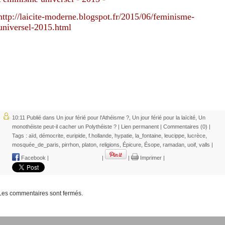
http://laicite-moderne.blogspot.fr/2015/06/feminisme-
universel-2015.html
10:11 Publié dans
Un jour férié pour l'Athéisme ?
,
Un jour férié pour la laïcité
,
Un
monothéiste peut-il cacher un Polythéiste ?
|
Lien permanent
|
Commentaires (0)
|
Tags :
aïd
,
démocrite
,
euripide
,
f.hollande
,
hypatie
,
la_fontaine
,
leucippe
,
lucrèce
,
mosquée_de_paris
,
pirrhon
,
platon
,
religions
,
Épicure
,
Ésope
,
ramadan
,
uoif
,
valls
|
Facebook
|
|
|
Imprimer
|
Les commentaires sont fermés.