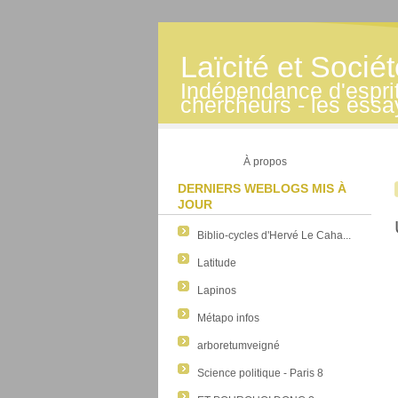
Laïcité et Socié
Indépendance d'esprit -
chercheurs - les essa
À propos
DERNIERS WEBLOGS MIS À
JOUR
Biblio-cycles d'Hervé Le Caha...
Latitude
Lapinos
Métapo infos
arboretumveigné
Science politique - Paris 8