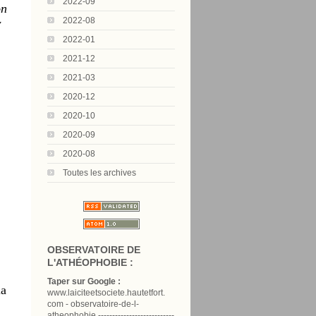
2022-09
on
2022-08
y
2022-01
2021-12
2021-03
2020-12
2020-10
2020-09
2020-08
Toutes les archives
OBSERVATOIRE DE
L'ATHÉOPHOBIE :
Taper sur Google :
la
www.laiciteetsociete.hautetfort.
com - observatoire-de-l-
atheophobie ---------------------------