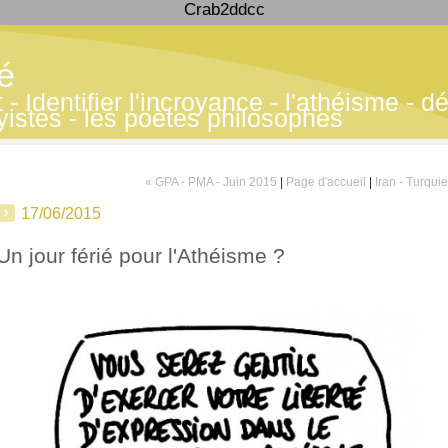
Crab2ddcc
té
 Identifier l'incroyance - l'athéisme - déf
yistes - les poètes philosophes
« GPA - PMA - Juin 2015
|
Page d'accueil
|
Iran - Turquie
17/06/2015
Un jour férié pour l'Athéisme ?