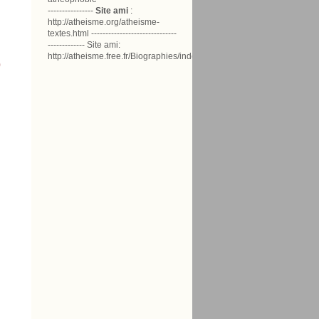
----------------
Site ami
:
http://atheisme.org/atheisme-
textes.html ------------------------------
------------- Site ami:
http://atheisme.free.fr/Biographies/index.html
)