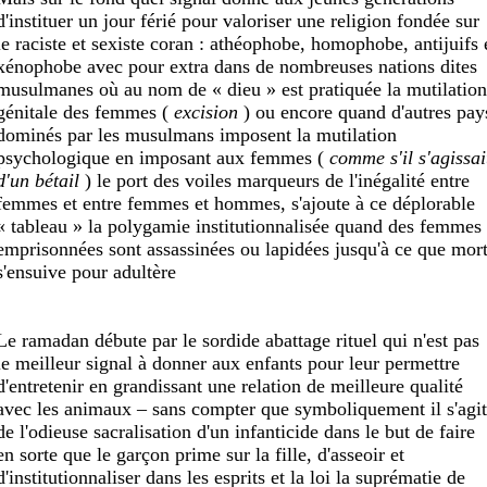
d'instituer un jour férié pour valoriser une religion fondée sur
le raciste et sexiste coran : athéophobe, homophobe, antijuifs 
xénophobe avec pour extra dans de nombreuses nations dites
musulmanes où au nom de « dieu » est pratiquée la mutilation
génitale des femmes (
excision
) ou encore quand d'autres pay
dominés par les musulmans imposent la mutilation
psychologique en imposant aux femmes (
comme s'il s'agissai
d'un bétail
) le port des voiles marqueurs de l'inégalité entre
femmes et entre femmes et hommes, s'ajoute à ce déplorable
« tableau » la polygamie institutionnalisée quand des femmes
emprisonnées sont assassinées ou lapidées jusqu'à ce que mor
s'ensuive pour adultère
Le ramadan débute par le sordide abattage rituel qui n'est pas
le meilleur signal à donner aux enfants pour leur permettre
d'entretenir en grandissant une relation de meilleure qualité
avec les animaux – sans compter que symboliquement il s'agit
de l'odieuse sacralisation d'un infanticide dans le but de faire
en sorte que le garçon prime sur la fille, d'asseoir et
d'institutionnaliser dans les esprits et la loi la suprématie de