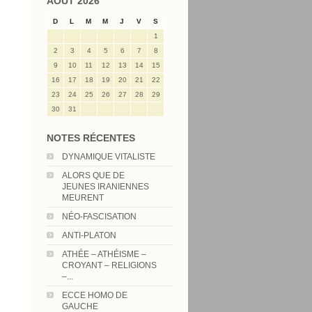
AOÛT 2026
D
L
M
M
J
V
S
1
2
3
4
5
6
7
8
9
10
11
12
13
14
15
16
17
18
19
20
21
22
23
24
25
26
27
28
29
30
31
NOTES RÉCENTES
DYNAMIQUE VITALISTE
ALORS QUE DE
JEUNES IRANIENNES
MEURENT
NÉO-FASCISATION
ANTI-PLATON
ATHÉE – ATHÉISME –
CROYANT – RELIGIONS
–...
ECCE HOMO DE
GAUCHE