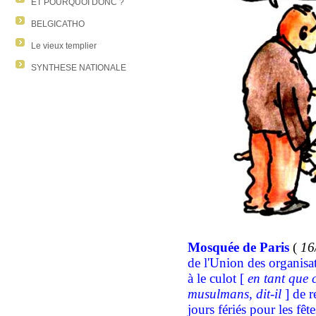
ET POURQUOI DONC ?
BELGICATHO
Le vieux templier
SYNTHESE NATIONALE
Mosquée de Paris
(
16
de l'Union des organisa
à le culot [
en tant que 
musulmans,
dit-il
]
de r
jours fériés pour les fêt