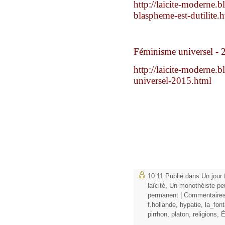
http://laicite-moderne.
blaspheme-est-dutilite.
Féminisme universel - 
http://laicite-moderne.
universel-2015.html
10:11 Publié dans
Un jour 
laïcité
,
Un monothéiste peu
permanent
|
Commentaires
f.hollande
,
hypatie
,
la_fon
pirrhon
,
platon
,
religions
,
É