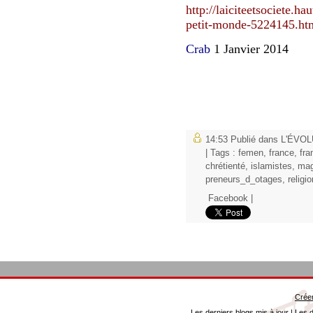
http://laiciteetsociete.h
petit-monde-5224145.ht
Crab
1 Janvier 2014
14:53 Publié dans
L'ÉVOL
| Tags :
femen
,
france
,
fra
chrétienté
,
islamistes
,
mag
preneurs_d_otages
,
religi
Facebook
|
Créer
Les derniers blogs mis à jour
|
Les d