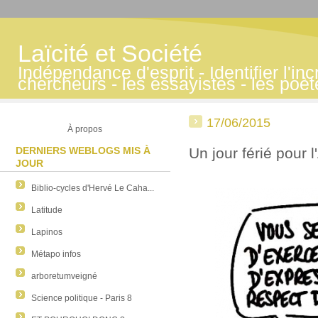
Laïcité et Société
Indépendance d'esprit - Identifier l'inc
chercheurs - les essayistes - les poè
17/06/2015
À propos
DERNIERS WEBLOGS MIS À
Un jour férié pour 
JOUR
Biblio-cycles d'Hervé Le Caha...
Latitude
Lapinos
Métapo infos
arboretumveigné
Science politique - Paris 8