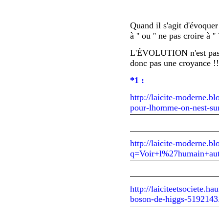
Quand il s'agit d'évoque
à '' ou '' ne pas croire à '' 
L'ÉVOLUTION n'est pas 
donc pas une croyance !!
*1 :
http://laicite-moderne.b
pour-lhomme-on-nest-su
http://laicite-moderne.bl
q=Voir+l%27humain+aut
http://laiciteetsociete.h
boson-de-higgs-5192143