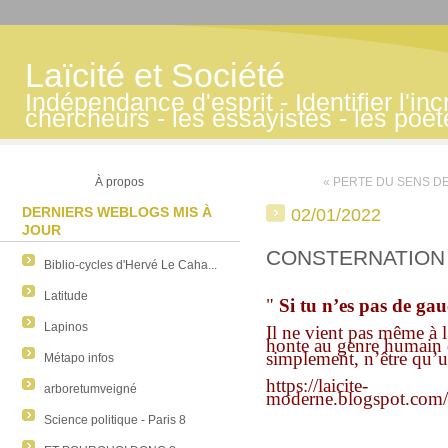
Laïcité et Société
Indépendance d'esprit - Identifier l'inc
chercheurs - les essayistes - les poè
À propos
« PERTE DU SENS DE
DERNIERS WEBLOGS MIS À
02/01/2022
JOUR
CONSTERNATION
Biblio-cycles d'Hervé Le Caha...
Latitude
"
Si tu n’es pas de gauc
Lapinos
Il ne vient pas même à l
honte au genre humain 
simplement, n’être qu’u
Métapo infos
https://laicite-
arboretumveigné
moderne.blogspot.com/
Science politique - Paris 8