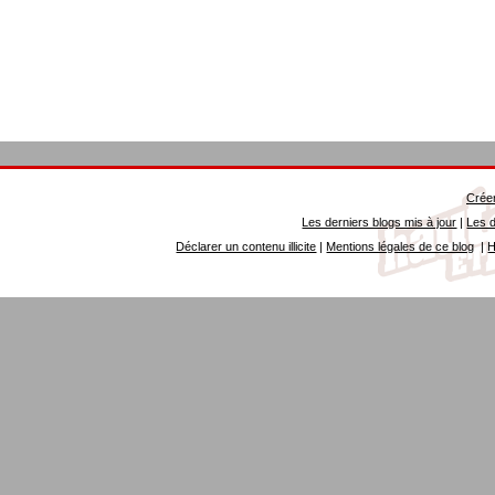
Créer
Les derniers blogs mis à jour
|
Les d
Déclarer un contenu illicite
|
Mentions légales de ce blog
|
H