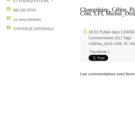
ET POURQUOI DONC ?
Changelejeu, Céline_P
BELGICATHO
Côté,
LFI,
Michel_Onfr
Le vieux templier
SYNTHESE NATIONALE
16:51 Publié dans
CHANG
Commentaires (0)
| Tags :
mathieu_bock-côté
,
lfi
,
mi
Facebook
|
Les commentaires sont ferm