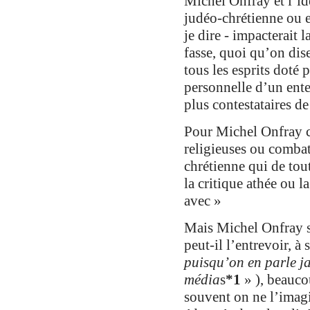
Michel Onfray et l’idé
judéo-chrétienne ou e
je dire - impacterait 
fasse, quoi qu’on dis
tous les esprits doté p
personnelle d’un ent
plus contestataires d
Pour Michel Onfray c
religieuses ou combatt
chrétienne qui de tout
la critique athée ou la
avec »
Mais Michel Onfray s
peut-il l’entrevoir, à
puisqu’on en parle
j
média
s
*
1
» ), beauco
souvent on ne l’imagi