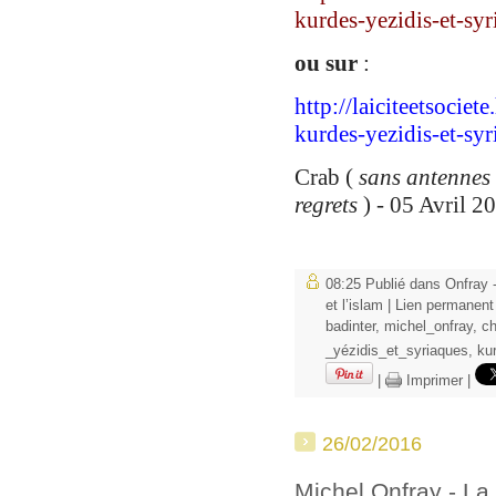
kurdes-yezidis-et-syr
ou sur
:
http://laiciteetsocie
kurdes-yezidis-et-sy
Crab (
sans antennes 
regrets
) - 05 Avril 2
08:25 Publié dans
Onfray 
et l’islam
|
Lien permanent
badinter
,
michel_onfray
,
ch
_yézidis_et_syriaques
,
ku
|
Imprimer
|
26/02/2016
Michel Onfray - La