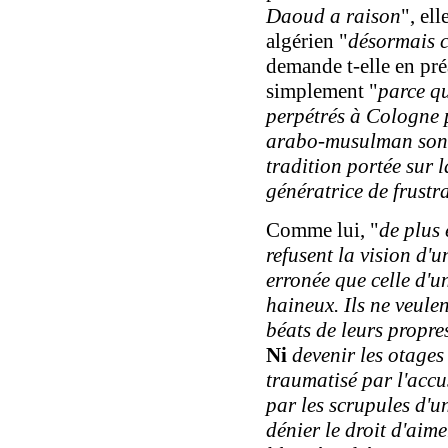
Daoud a raison
"
, el
algérien "
désormais c
demande t-elle en pr
simplement "
parce qu
perpétrés à Cologne 
arabo-musulman sont
tradition portée sur l
génératrice de frustr
Comme lui, "
de plus 
refusent la vision d'u
erronée que celle d'u
haineux. Ils ne veule
béats de leurs propres
Ni
devenir les otages
traumatisé par l'acc
par les scrupules d'u
dénier le droit d'aim