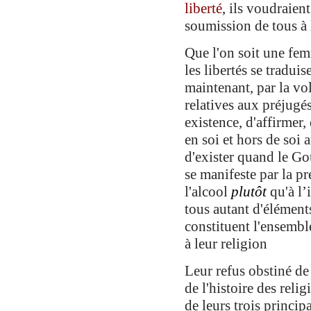
liberté
, ils voudraient
soumission de tous à 
Que l'on soit une fem
les libertés se traduis
maintenant,
par la vo
relatives aux préjugé
existence
,
d'affirmer,
en soi
et hors de soi 
d'
exister quand le Go
se manifeste par la p
l'alcool
pl
u
tôt
qu'
à
l’
tous autant d
'élément
constituent l'ensembl
à
leur religion
L
eur refus obstiné d
de l'histoire des reli
de leurs
trois princip