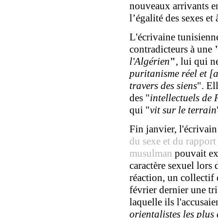
nouveaux arrivants en
l’égalité des sexes et à
L'écrivaine tunisienn
contradicteurs à une
l'Algérien
"
, lui qui n
puritanisme réel et [
travers des siens
". El
des "
intellectuels de 
qui "
vit sur le terrain
Fin janvier, l'écrivai
du sexe et du rappor
musulman
pouvait exp
caractère sexuel lors
réaction, un collectif 
février dernier une t
laquelle ils l'accusaie
orientalistes les plus