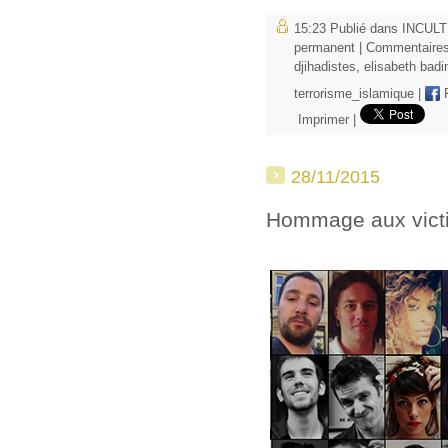
15:23 Publié dans
INCUL
permanent
|
Commentaires
djihadistes
,
elisabeth badi
terrorisme_islamique
|
F
Imprimer
|
28/11/2015
Hommage aux vict