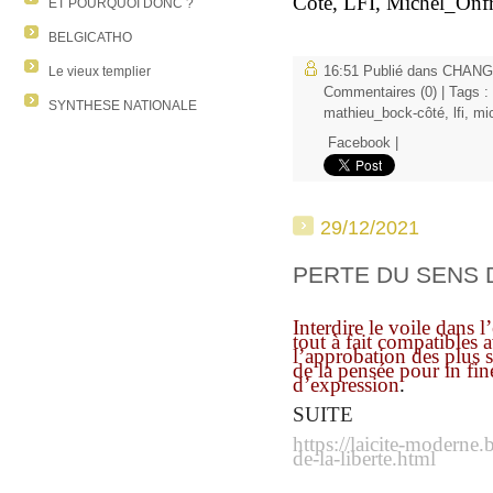
Côté,
LFI,
Michel_Onfr
ET POURQUOI DONC ?
BELGICATHO
Le vieux templier
16:51 Publié dans
CHANG
Commentaires (0)
| Tags :
SYNTHESE NATIONALE
mathieu_bock-côté
,
lfi
,
mi
Facebook
|
29/12/2021
PERTE DU SENS 
Interdire le voile dans 
tout à fait compatibles a
l’approbation des plus s
de la pensée pour in fin
d’expression
.
SUITE
https://laicite-moderne
de-la-liberte.html