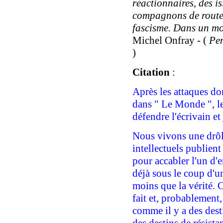
réactionnaires, des i
compagnons de route 
fascisme. Dans un m
Michel Onfray
- (
Pen
)
Citation
:
Après les attaques do
dans " Le Monde ", l
défendre l'écrivain et
Nous vivons une drôl
intellectuels publien
pour accabler l'un d'
déjà sous le coup d'u
moins que la vérité. Ce
fait et, probablement, 
comme il y a des desti
des destins de résistan