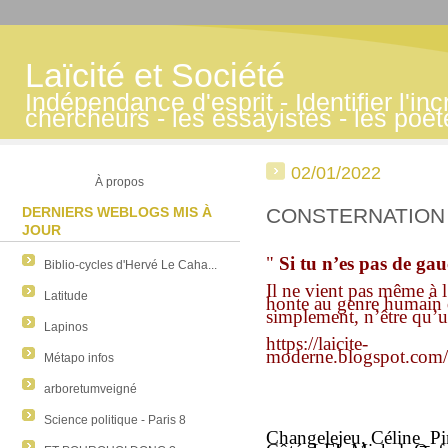
Laïcité et Société
Indépendance d'esprit - Identifier l'inc
chercheurs - les essayistes - les poè
02/01/2022
À propos
DERNIERS WEBLOGS MIS À
CONSTERNATION
JOUR
"
Si tu n’es pas de gauc
Biblio-cycles d'Hervé Le Caha...
Il ne vient pas même à l
Latitude
honte au genre humain 
simplement, n’être qu’u
Lapinos
https://laicite-
moderne.blogspot.com/
Métapo infos
arboretumveigné
Science politique - Paris 8
Changelejeu, Céline_P