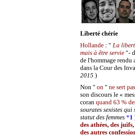
Liberté chérie
Hollande
: "
La liber
mais à être servie
"- d
de l'hommage rendu 
dans la Cour des Inva
2015
)
Non ''
on
''
ne sert pas
son discours le « mes
coran
quand 63 % des
sourates sexistes qui
statut des femmes
*
1
des athées, des juifs,
des autres confessio