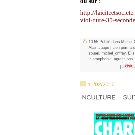
ou sur
:
http://laiciteetsocie
viol-dure-30-second
10:55 Publié dans
Michel 
Alain Juppé
|
Lien perman
zouari
,
michel_onfray
,
Éli
islamophobie
,
agressions
|
11/02/2016
INCULTURE – SUI