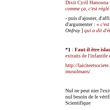
Dixit
Cyril Hanouna
comme ça, c'est réglé
- puis d'ajouter,
d'aff
d'argumenter :
«
c
'es
Onfray
]
qui a dit d'
*
1
:
Faut-il être is
extraits de l'infantile
http://laiciteetsociet
musulmans/
Nul ne peut nier l'ex
nul besoin de le vérifi
Scientifique