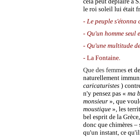
cela peut déplaire à S
le roi soleil lui étai
- Le peuple s'étonna 
- Qu'un homme seul e
- Qu'une multitude d
- La Fontaine.
Que des femme
s et 
naturellement
immun
caricaturistes
)
contre
n'y pensez pas «
ma 
monsieur
», que voul
moustique
», les terr
bel esprit de la Grèce
donc
que chimères – s
qu'un instant, ce qu'
i