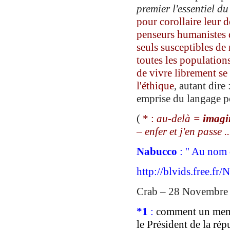
premier
l
'essentiel du
pour
corollaire
leur
d
penseurs humanistes
seuls susceptibles de
toutes les population
de vivre librement
se
l'
éthique
,
autant dire 
emprise
d
u
langage
pé
(
* :
au-delà =
imagi
– enfer et j'en passe ..
Nabucco
: '' Au nom d
http://blvids.free.fr
Crab – 28 Novembre
*
1
:
comment un memb
l
e
Président
de la ré