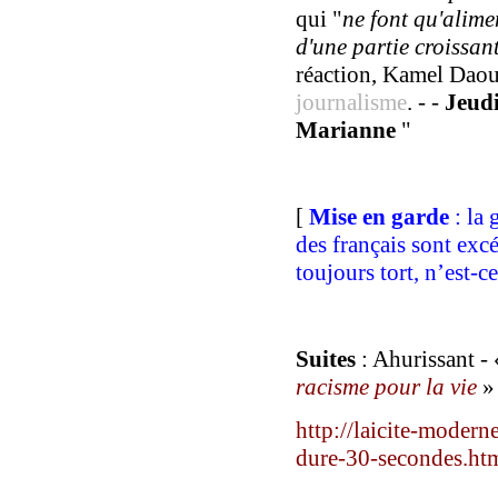
qui "
ne font qu'alim
d'une partie croissan
réaction, Kamel Dao
journalisme
. - -
Jeud
Marianne
"
[
Mise en garde
: la 
des français sont exc
toujours tor
t
, n’est-c
Suites
:
Ahurissant -
racisme pour la vie
»
http://laicite-modern
dure-30-secondes.ht