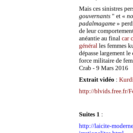
Mais ces sinistres pe
gouvernants
"
et «
n
padalmagame
» perdr
de leur comportement 
anéantie au final
car 
général
les femmes ku
dépasse largement le 
force militaire de fe
Crab - 9 Mars 2016
Extrait vidéo
:
Kurdi
http://blvids.free.f
Suites 1
:
http://laicite-modern