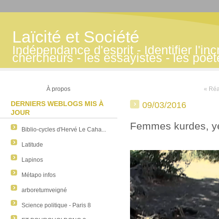
Laïcité et Société
Indépendance d'esprit - Identifier l'inc
chercheurs - les essayistes - les poè
À propos
« Réal
DERNIERS WEBLOGS MIS À
09/03/2016
JOUR
Femmes kurdes, yé
Biblio-cycles d'Hervé Le Caha...
Latitude
Lapinos
Métapo infos
arboretumveigné
Science politique - Paris 8