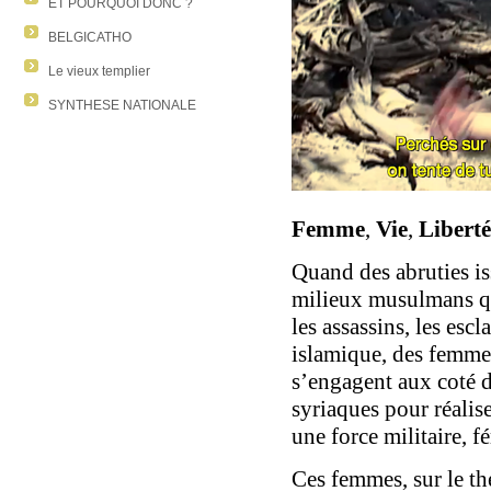
ET POURQUOI DONC ?
BELGICATHO
Le vieux templier
SYNTHESE NATIONALE
Femme
,
Vie
,
Liberté
Quand des abruties is
milieux musulmans qu
les assassins, les escl
islamique, des femme
s’engagent aux coté d
syriaques pour réalis
une force militaire, f
Ces femmes, sur le th