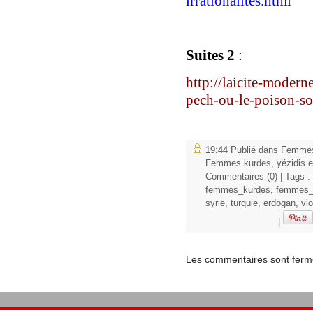
irrationalites.html
Suites 2
:
http://laicite-modern
pech-ou-le-poison-soc
19:44 Publié dans
Femmes
Femmes kurdes, yézidis e
Commentaires (0)
| Tags :
femmes_kurdes
,
femmes_
syrie
,
turquie
,
erdogan
,
vi
|
Les commentaires sont ferm