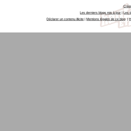
Créer
Les derniers blogs mis à jour
|
Les d
Déclarer un contenu illicite
|
Mentions légales de ce blog
|
H