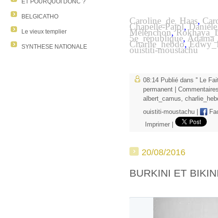
ET POURQUOI DONC ?
BELGICATHO
Caroline_de_Haas
,
Car
Chapelle-Pajol
,
Danièl
M
élenchon
,
Rokhaya_D
Le vieux templier
5e_république
,
Adama_
Charlie_hebdo
,
Edwy_P
SYNTHESE NATIONALE
ouistiti-moustachu
08:14 Publié dans
'' Le Fa
permanent
|
Commentaires
albert_camus
,
charlie_heb
ouistiti-moustachu
|
Fa
Imprimer
|
20/08/2016
BURKINI ET BIKIN