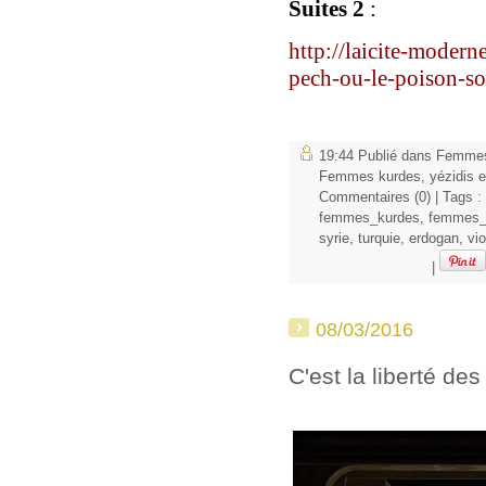
Suites 2
:
http://laicite-modern
pech-ou-le-poison-soc
19:44 Publié dans
Femmes
Femmes kurdes, yézidis e
Commentaires (0)
| Tags :
femmes_kurdes
,
femmes_
syrie
,
turquie
,
erdogan
,
vi
|
08/03/2016
C'est la liberté de