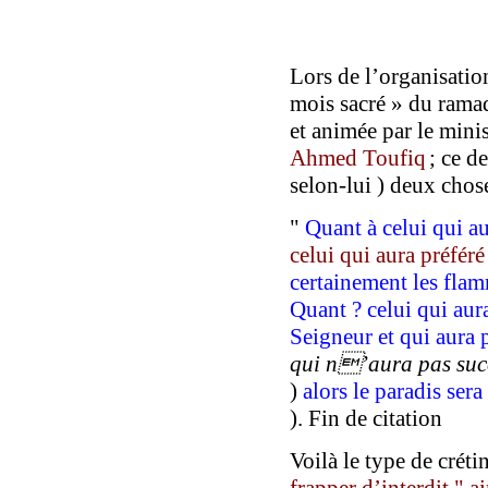
Lors de l’organisatio
mois sacré » du ramad
et animée par le minis
Ahmed Toufiq
; ce d
selon-lui ) deux chos
"
Quant à celui qui au
celui qui aura préféré
certainement les fla
Quant ? celui qui au
Seigneur et qui aura
qui n’aura pas su
)
alors le paradis ser
). Fin de citation
Voilà le type de crét
frapper d’interdit
"
ai