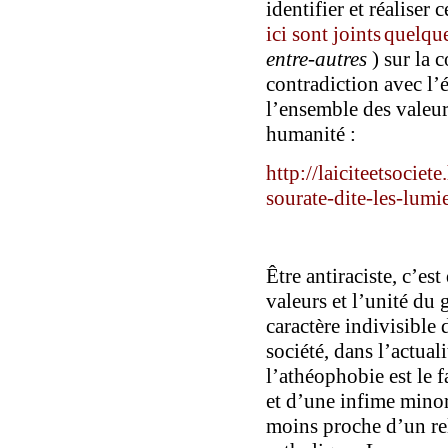
identifier et
réaliser c
ici
sont
joint
s
quelqu
entre-autres
)
sur la 
contradiction avec l
l’ensemble des valeurs
humanité
:
http://laiciteetsocie
sourate-dite-les-lumi
Être antiraciste, c’es
valeurs et l’unité du
caractère indivisible 
société, dans l’actuali
l’athéophobie
est le 
et d’une infime minor
moins proche d’un re