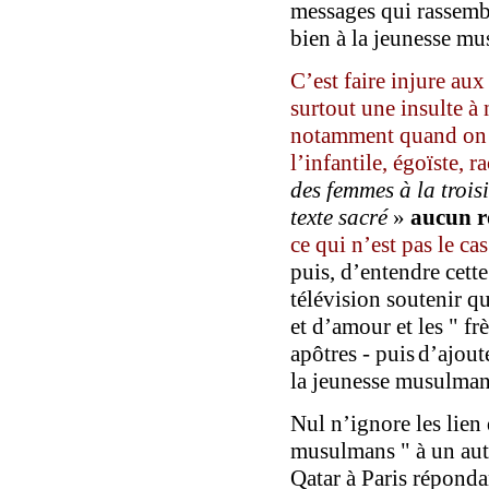
messages qui rassemb
bien à la jeunesse m
C
’
est faire injure aux
surtout
une
insulte à 
notamment quand on o
l’infantile, égoïste, r
des femmes à la troi
texte sacré
»
aucun rô
ce qui n’est pas le c
puis,
d’
entendre cett
télévision soutenir qu
et d’amour et les
"
fr
apôtres -
puis
d’ajout
la jeunesse musulma
N
ul n’ignore les lien
musulmans
"
à un aut
Qatar à Paris
réponda