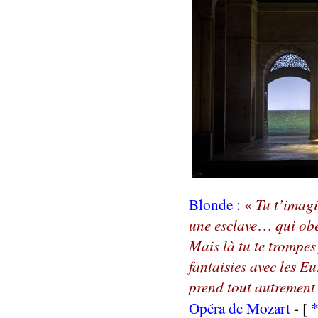
Blonde :
«
Tu t’imagi
une esclave
…
qui obé
Mais là tu te trompes
fantaisies avec les 
prend tout autremen
Opéra de Mozart
-
[