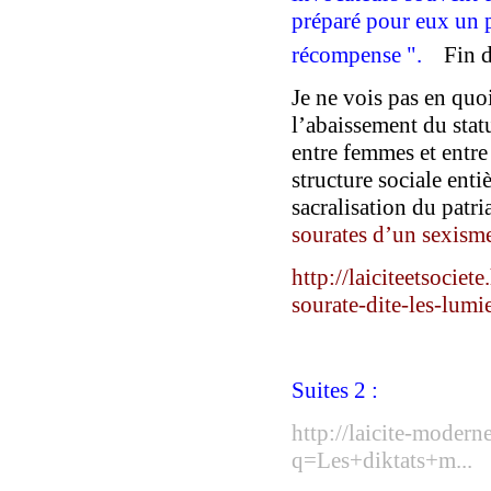
préparé pour eux un 
récompense ".
ﾠ
Fin d
J
e ne vois pas en quoi
l’abaissement du statu
entre femmes et entr
structure sociale
enti
sacralis
ation du
patria
sourates d’un sexism
http://laiciteetsocie
sourate-dite-les-lumi
Suites 2 :
http://laicite-modern
q=Les+diktats+m...