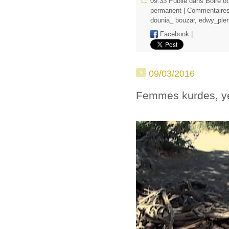
09:33 Publié dans
Boire ou
permanent
|
Commentaires
dounia_ bouzar
,
edwy_plen
Facebook
|
09/03/2016
Femmes kurdes, yé