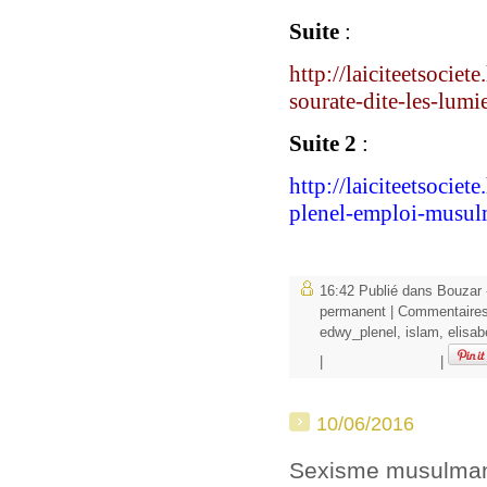
Suite
:
http://laiciteetsocie
sourate-dite-les-lumi
Suite
2
:
http://laiciteetsocie
plenel-emploi-musu
16:42 Publié dans
Bouzar -
permanent
|
Commentaires
edwy_plenel
,
islam
,
elisab
|
|
10/06/2016
Sexisme musulma