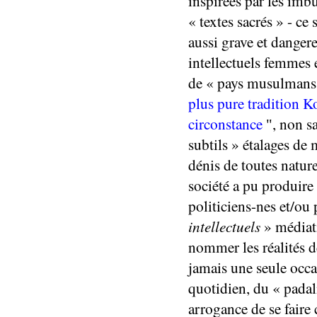
inspirées par les
imbu
« textes sacrés » -
ce 
aussi grave et danger
intellectuels
femmes 
de « pays musulmans
plus pure tradition 
circonstance
,
non s
"
subtils »
étalage
s
de
m
dénis de toutes natur
société a pu produire
politiciens-nes et/
ou
intellectuels
»
médiat
nommer les réalités d
jamais une seule
occa
quotidien
,
du « pad
arrogance de
se fai
re