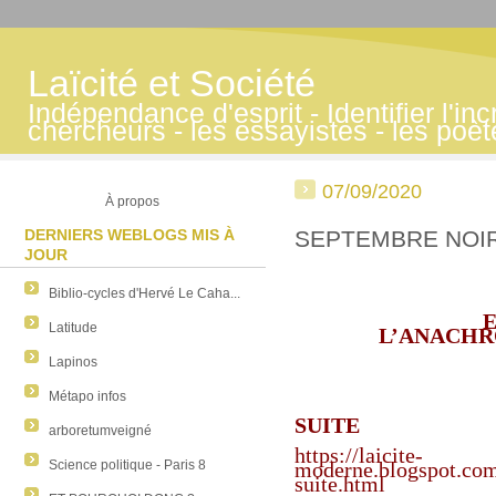
Laïcité et Société
Indépendance d'esprit - Identifier l'inc
chercheurs - les essayistes - les poè
07/09/2020
À propos
DERNIERS WEBLOGS MIS À
SEPTEMBRE NOIR
JOUR
Biblio-cycles d'Hervé Le Caha...
Latitude
L’ANACHR
Lapinos
Métapo infos
SUITE
arboretumveigné
https://laicite-
Science politique - Paris 8
moderne.blogspot.com
suite.html