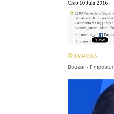
Crab 10 Juin 2016
11:00 Publié dans
Sexisme
patriarcats 2013
,
Sexisme
Commentaires (0)
| Tags :
aymeric_carron
,
islam
,
fé
mohammed_vi
|
Faceb
Imprimer
|
13/04/2016
Bouzar - l’impostur