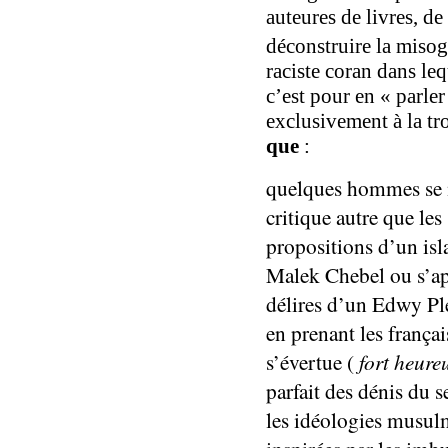
auteures de livres, de
déconstruire la miso
raciste
coran
dans le
c’est
pour en « parler
exclusivement à la t
que
:
quelques
hommes se m
critique autre que les
proposition
s
d’un isl
Malek Chebel
ou
s
’a
délires d’un Edwy P
en
pre
nant
les françai
s’évertu
e
(
fort heur
parfait des dénis du
les idéologies musul