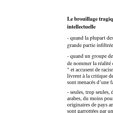
Le brouillage tragiq
intellectuelle
-
q
uand la plupart
de
grande par
ti
e infiltré
- quand
un groupe de 
de nommer la réalité
"
et accuse
nt
de raci
livrent à la critique d
sont
menacés
d’une f
- seules, trop seules
arabes,
du moins
pou
originaires de pays
a
sont garrottées
par u