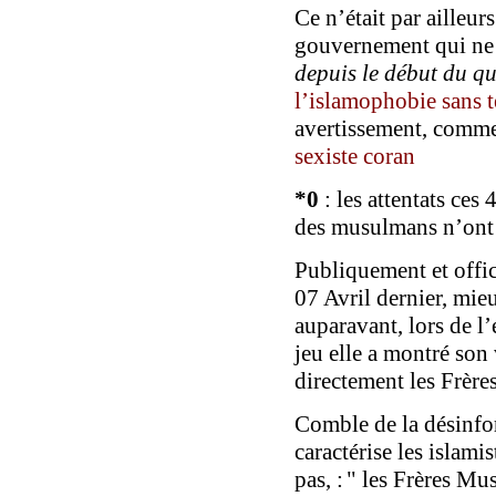
C
e n’était
par ailleur
gouvernement
qui
ne
depuis le début du q
l’islamophobie sans 
avertissement, comme
sexiste coran
*
0
: les attentats ces
des musulmans n’ont j
P
ubliquement et offi
0
7 Avril dernier, mie
auparavant, lors de l
jeu elle a montré
son 
directement
les Frère
Comble de la désinf
caractérise les islamis
pas
,
:
"
les Frères M