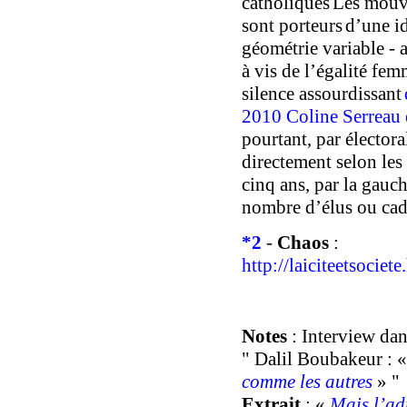
catholiques
L
es
mouv
sont
porteurs
d’une id
géométrie variable -
à vis de l’égalité f
silence assourdissant
2010 Coline Serreau 
pourtant,
par électora
directement selon le
s
cinq ans, par la gau
nombre d’élus ou cadr
*
2
-
C
ha
os
:
http://laiciteetsoci
N
otes
:
Interview dan
" Dalil Boubakeur : 
comme les autres
» "
Extrait
: «
Mais l’ad