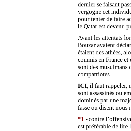
dernier
se faisant pa
vergogne
cet individ
pour tenter de
faire a
le Qatar est
devenu
p
A
vant les attentats l
Bouzar
avaient décla
étaient des athées, al
commis
en France et
sont des musulmans q
compatriotes
ICI
, il faut
rappeler,
sont assassinés ou e
dominés par une majo
fasse ou disent nous 
*
1
-
contre l’offensiv
est préférable de lire l