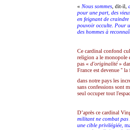
«
Nous sommes
,
dit-il,
pour une part, des vieux
en feignant de craindre 
pouvoir occulte. Pour un
des hommes à reconnaît
Ce cardinal confond cul
religion a le monopole d
pas
«
d'
original
ité
» dan
France est devenue '' la f
dans notre pays les incr
sans confessions sont ma
seul occuper tout l'espa
D’après
c
e cardinal Vin
militant ne combat pas
une cible privilégiée,
ma