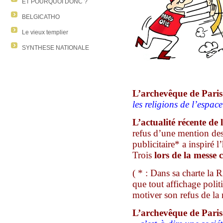
ET POURQUOI DONC ?
BELGICATHO
Le vieux templier
SYNTHESE NATIONALE
L’archevêque de Pari
les religions de l’espac
L’actualité récente de
refus d’une mention des
publicitaire* a inspiré 
Trois
lors de la messe 
( * :
D
ans sa charte la 
que
tout affichage poli
motiver son refus de la 
L’archevêque de Paris a