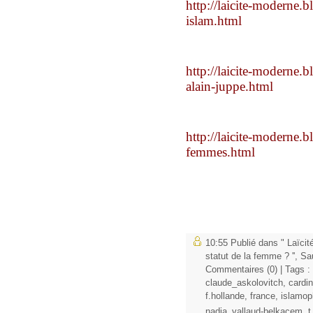
http://laicite-moderne.b
islam.html
http://laicite-moderne.
alain-juppe.html
http://laicite-moderne.b
femmes.html
10:55 Publié dans
" Laïcit
statut de la femme ? ''
,
Sa
Commentaires (0)
| Tags :
claude_askolovitch
,
cardin
f.hollande
,
france
,
islamop
nadia_vallaud-belkacem
,
t