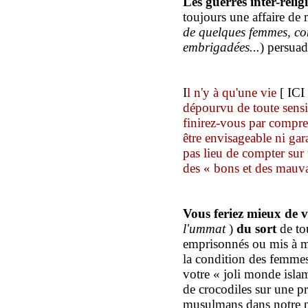
Les guerres inter-religi
toujours une affaire de 
de quelques femmes, con
embrigad
ées
...
) persuad
I
l n'y à qu'une vie
[ ICI 
dépourvu de toute sensi
finirez-vous par compre
être envisageable ni gar
pas lieu de compter sur 
des « bons et des mauva
Vous feriez mieux de 
l'ummat
)
du sort
de to
emprisonnés ou mis à m
la condition des femmes
votre « joli monde isla
de crocodiles sur une p
musulmans dans notre p