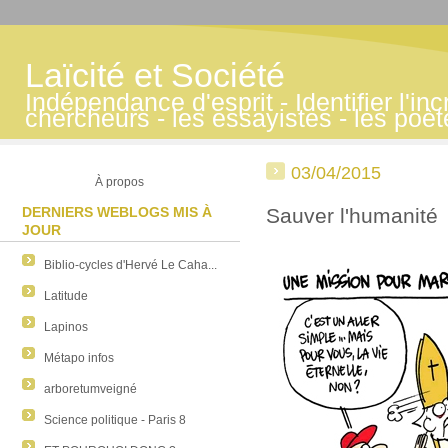
Laïcité et Société
Indépendance d'esprit - Identifier l'inc
chercheurs - les essayistes - les poè
03/04/2015
À propos
DERNIERS WEBLOGS MIS À
Sauver l'humanité
JOUR
Biblio-cycles d'Hervé Le Caha...
Latitude
Lapinos
Métapo infos
arboretumveigné
Science politique - Paris 8