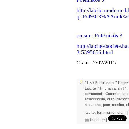
http://laicite-moderne.b
q=Pol%C3%AAmik%
ou sur : Polêmikôs 3
http://laiciteetsociete.
3-5395656.html
Crab – 2/02/2015
11:50 Publié dans
" Pègre 
Laïcité ? In chah allah ! "
,
permanent
|
Commentaires
athéophobie
,
crab
,
démocr
nietzsche
,
jean_meslier
,
o
laïcité
,
féminisme
,
islam
|
Imprimer
|