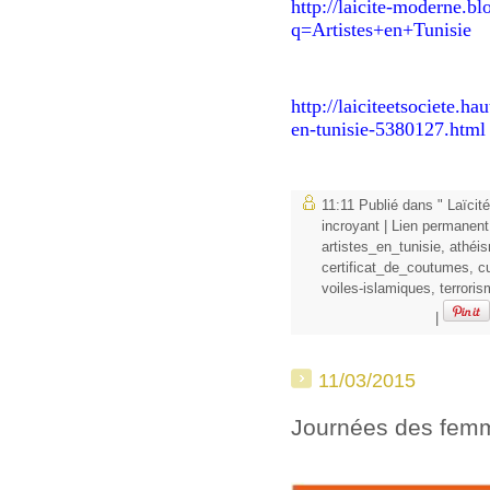
http://laicite-moderne.bl
q=Artistes+en+Tunisie
http://laiciteetsociete.ha
en-tunisie-5380127.html
11:11 Publié dans
" Laïcité
incroyant
|
Lien permanent
artistes_en_tunisie
,
athéi
certificat_de_coutumes
,
c
voiles-islamiques
,
terrori
|
11/03/2015
Journées des fem