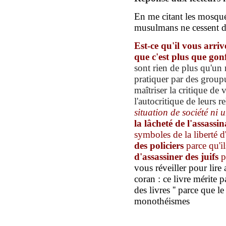
En me citant les mosqué
musulmans ne cessent d'
Est-ce qu'il vous arriv
que c
'est
plus que
gonf
sont rien de plus qu'un
pratiquer par des groupu
maîtriser la critique de v
l'autocritique de leurs r
situation de société ni un
la lâcheté de l'
assassin
symboles de la liberté d
de
s
policiers
parce qu'il
d'
assassin
er
de
s
juifs
p
vous réveiller
pour lire 
coran :
c
e livre
mérite p
des livres
''
parce que le 
monothéis
m
es