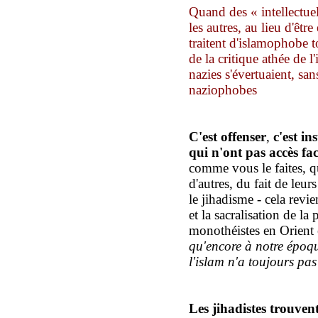
Quand des « intellectue
les autres, au lieu d'êtr
traitent d'islamophobe t
de la critique athée de 
nazies s'évertuaient, sans
naziophobes
C
'est
offenser
,
c'est
ins
qui n'ont pas accès fa
comme vous le faites, q
d'autres
, du fait de leur
s
le jihadisme - cela revien
et la sacralisation de la 
monothéistes
en Orient
qu'encore
à notre époq
l'islam n'a toujours pas
L
es jihadistes trouven