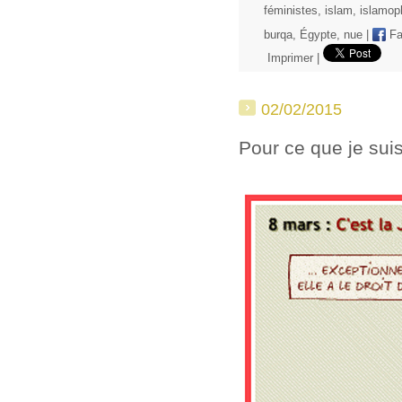
féministes
,
islam
,
islamop
burqa
,
Égypte
,
nue
|
Fa
Imprimer
|
02/02/2015
Pour ce que je sui