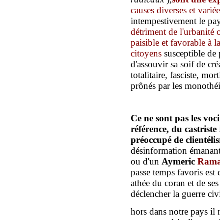
causes diverses et variée
intempestivement le pay
détriment de l'urbanité 
paisible et favorable à
citoyens
susceptible de
d'assouvir sa soif de créa
totalitaire, fasciste, mo
prônés par les monothéis
Ce ne sont pas les voci
référence,
d
u castriste
préoccupé de clientéli
désinformation émanan
ou d'un
Aymeric
Ram
passe temps favoris est d
athée du coran et de se
déclencher la guerre civ
hors dans notre pays il n