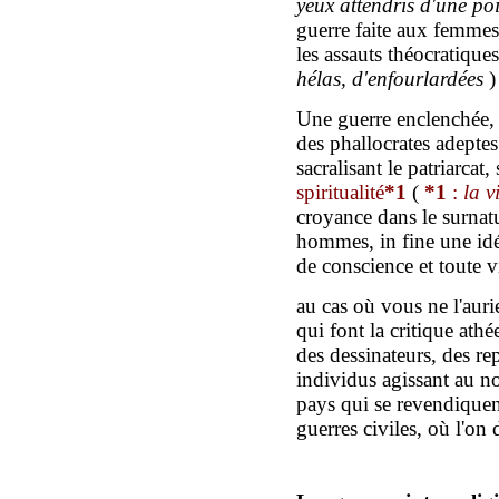
yeux attendris d'une po
guerre faite aux femmes 
les assauts théocratiqu
hélas,
d
'
enfourlardées
)
Une guerre enclenchée, 
des phallocrates adeptes
sacralisant le patriarcat
spiritualité
*1
(
*1
:
la v
croyance dans le surnatu
hommes, in fine une idé
de conscience et toute 
au cas où vous ne l'aur
qui font la critique athé
des dessinateurs, des re
individus agissant au no
pays qui se revendiquent
guerres civiles, où l'on 