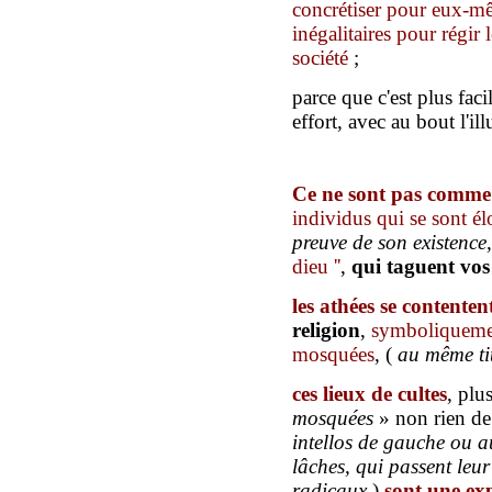
concrétiser pour eux-mê
inégalitaires pour régir
société
;
parce que c'est plus fa
effort, avec au bout l'ill
Ce ne sont pas comme 
individus qui se sont él
preuve de son existence
,
dieu ''
,
qui taguent vo
les athées se contenten
religion
,
symboliquemen
mosquées
, (
au même ti
ces lieux de cultes
, plu
mosquées
» non rien de
intellos de gauche ou
a
lâches,
qui passent leur
radicaux
),
sont une exp