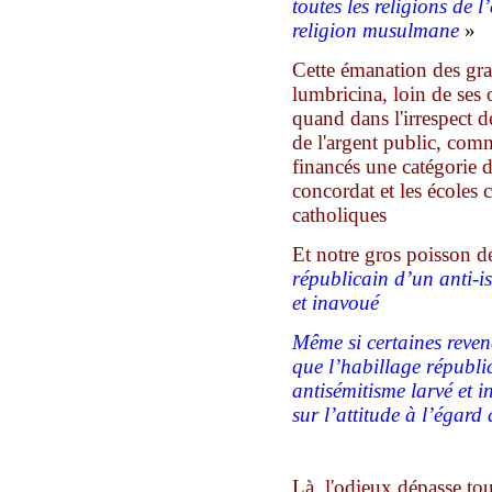
toutes les religions de 
religion musulmane
»
Cet
te émanation
des gr
lumbricina,
loin de ses 
quand dans l'irrespect d
de l'argent public,
comm
financés une catégorie de
concordat et les écoles 
catholiques
Et notre gros poisson d
républicain d’un anti-i
et inavoué
Même si certaines reven
que l’habillage républi
antisémitisme larvé et i
sur l’attitude à l’égard
Là, l'odieux dépasse to