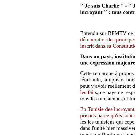
'' Je suis Charlie '' - '' 
incroyant '' : tous cont
Entendu sur BFMTV ce 
démocratie, des principes 
inscrit dans sa Constitut
Dans un pays, institutio
une expression majeure
Cette remarque à propos d
lénifiante, simpliste, hors
peut y avoir réellement 
les faits
, ce pays ne resp
tous les tunisiennes et tu
En Tunisie
des incroyant
prisons
parce qu'ils sont 
les les tunisiens qui cep
dans l'unité hier massiv
tueurs du Bardo
ne l'aien