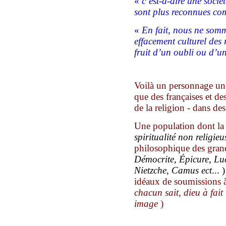
«
c’est-à-dire une socié
sont plus reconnues co
«
En fait, nous ne som
effacement culturel des 
fruit d’un oubli ou d’un
Voilà un personnage un
que des françaises et de
de la religion - dans de
Une population dont la
spiritualité non religie
philosophique des gran
Démocrite, Épicure, Lu
Nietzche, Camus ect
... 
idéaux
de
soumis
sions
chacun sait, dieu à fait
image
)