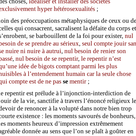
des choses,
idéaliser et installer des sociétés
exclusivement
hyper hétérosexualités
;
l
oin des préoccupations métaphysiques de ceux ou d
celles qui consacrent, sacralisent la défaite du corps e
s’enrobent, se barbouillent de la foi pour exister,
n
ul
besoin
de
se prendre au sérieux
,
seul compte
jouir
san
se nuire ni nuire à autrui
,
nul besoin de renier son
passé
,
nul besoin de se repentir
,
le repentir n’est
qu’une idée de bigots comptant parmi les plus
nuisibles à l’entendement humain car la seule chose
qui compte
est de ne pas
se
mentir
;
le repentir est prélude à l’injonction-interdiction de
jouir de la vie, sanctifie à travers l’énoncé religieux l
devoir de renoncer à la volupté dans notre bien trop
courte existence : les moments savourés de bonheurs,
les moments heureux d’impression extrêmement
agréable donnée au sens que l’on se plaît à goûter en