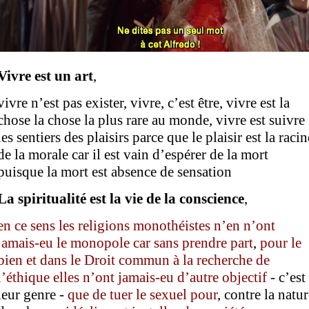
Vivre est un art
,
vivre n’est pas exister, vivre, c’est être, vivre est la
chose la chose la plus rare au monde, vivre est suivre
les sentiers des plaisirs parce que le plaisir est la racin
de la morale car il est vain d’espérer de la mort
puisque la mort est absence de sensation
L
a spiritualité est la vie de la conscience
,
en ce sens
l
es religions
monothéistes n’en n’
ont
jamais-eu
le monopole
car sans prendre part
,
pour le
bien et dans le Droit commun à la recherche de
l’éthique elles n’ont jamais-eu d’autre objectif
- c’est
leur genre -
que de tuer le sexuel pour
, contre la natu