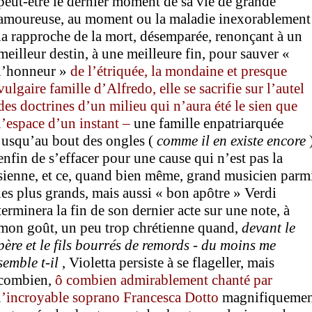
peut-être le dernier moment de sa vie de grande
amoureuse, au moment ou la maladie inexorablement
la rapproche de la mort, désemparée, renonçant à un
meilleur destin, à une meilleure fin, pour sauver «
l’honneur »
de
l’étriquée, la mondaine et presque
vulgaire famille
d’Alfredo
, elle se
sacrifie
sur l’autel
des doctrines
d’un milieu qui n’aura été le sien que
l’espace d’un instant –
une famille enpatriarquée
jusqu’au bout des ongles (
comme il en existe encore
)
enfin de s’effacer pour une cause qui n’est pas la
sienne, et ce, quand bien même, grand musicien parm
les plus grands, mais aussi « bon apôtre » Verdi
terminera la fin de son dernier acte sur une note, à
mon goût, un peu trop chrétienne quand,
devant le
père et le fils bourrés de remords - du moins me
semble t-il
, Violetta persiste à se flageller, mais
combien,
ô combien admirablement chanté par
l’incroyable soprano Francesca Dotto
magnifiquemen