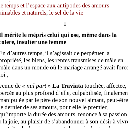
le temps et l’espace aux antipodes des amours
aimables et naturels
,
le sel de la vie
I
Il mérite le mépris celui qui ose, même dans la
colère, insulter une femme
En d’autres temps, il s’agissait de perpétuer la
propriété, les biens, les rentes transmises de mâle en
mâle dans un monde où le mariage arrangé avait forc
loi ;
venue de «
nul part
»
L
a Traviata
touchée, affectée,
percée au plus profond d’elle, culpabilisée, finalemen
manipulée par le père de son nouvel aimant, peut-être
le dernier de ses amours, pour elle le premier,
qu’importe la durée des amours, renonce à sa passion
à la joie, au plaisir de s’abandonner à son désir à vivr