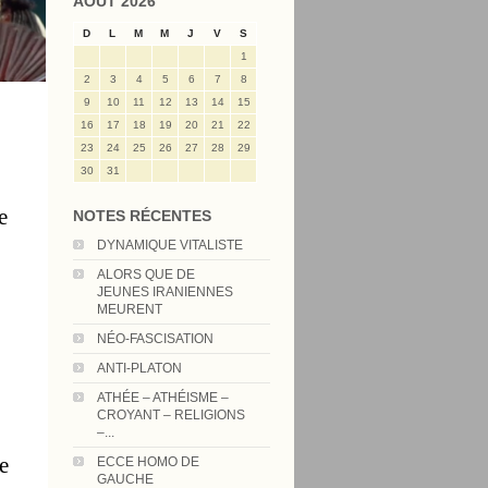
AOÛT 2026
D
L
M
M
J
V
S
1
2
3
4
5
6
7
8
9
10
11
12
13
14
15
16
17
18
19
20
21
22
23
24
25
26
27
28
29
30
31
e
NOTES RÉCENTES
DYNAMIQUE VITALISTE
ALORS QUE DE
JEUNES IRANIENNES
MEURENT
NÉO-FASCISATION
ANTI-PLATON
ATHÉE – ATHÉISME –
CROYANT – RELIGIONS
–...
re
ECCE HOMO DE
GAUCHE