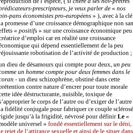
reproduction de l’espèce, (
si chère à ses nov-prêtres
prédicateurs-prescripteurs, je veux parler de
«
nos
pin-pans économistes
pro-européens
» ), avec à la clé
la promesse d’une croissance démographique non sa
effets «
positifs
» sur une croissance économique peu
créatrice d’emploi car en réalité une croissance
économique qui dépend essentiellement de la peu
réjouissante robotisation de l’activité de production ;
un dieu de désamours qui compte pour deux,
un peu
comme un homme compte pour deux femmes dans le
coran
- un dieu schizophrène, obstiné dans cette
prétention contre nature d’encrer pour toute morale
cette idée déstructurante, nuisible, toxique de
s’approprier le corps de l’autre ou d’exiger de l’autre
la fidélité conjugale pour fabriquer ce couple sclérosé
rigide jusqu’à la frigidité, névrosé pour définir
Le
«
modèle universel »
fondé essentiellement sur le
déni,
le
rejet de l’attirance sexuelle et ainsi de le situer dans