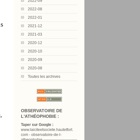
2022-09
2022-08
2022-01
ns
2021-12
2021-03
2020-12
2020-10
2020-09
2020-08
Toutes les archives
OBSERVATOIRE DE
,
L'ATHÉOPHOBIE :
Taper sur Google :
www.laiciteetsociete.hautetfort.
com - observatoire-de-l-
atheophobie ---------------------------