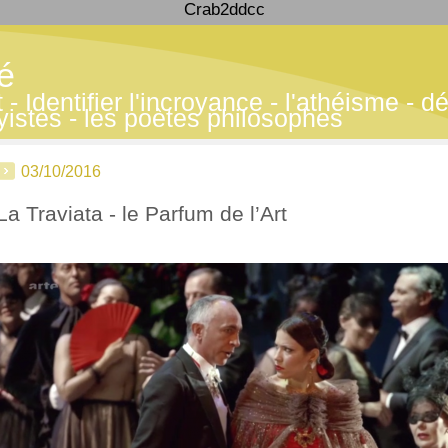
Crab2ddcc
té
 Identifier l'incroyance - l'athéisme - déf
yistes - les poètes philosophes
03/10/2016
La Traviata - le Parfum de l’Art