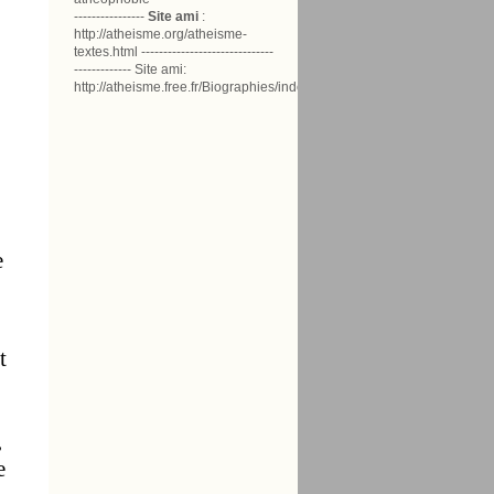
----------------
Site ami
:
http://atheisme.org/atheisme-
textes.html ------------------------------
------------- Site ami:
http://atheisme.free.fr/Biographies/index.html
e
t
,
e