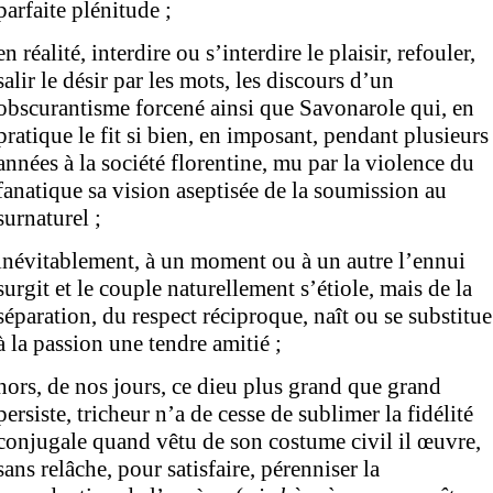
parfaite plénitude ;
en réalité, interdire ou s’interdire le plaisir, refouler,
salir le désir par les mots, les discours d’un
obscurantisme forcené ainsi que Savonarole qui, en
pratique le fit si bien, en imposant, pendant plusieurs
années à la société florentine, mu par la violence du
fanatique sa vision aseptisée de la soumission au
surnaturel ;
inévitablement, à un moment ou à un autre l’ennui
surgit et le couple naturellement s’étiole, mais de la
séparation, du respect réciproque, naît ou se substitue
à la passion une tendre amitié ;
hors, de nos jours, ce dieu plus grand que grand
persiste, tricheur n’a de cesse de sublimer la fidélité
conjugale quand vêtu de son costume civil il œuvre,
sans relâche, pour satisfaire, pérenniser la