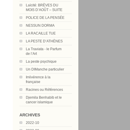
Laïcité: BRÈVES DU
MOIS D’AOÛT – SUITE
POLICE DE LA PENSÉE
NESSUN DORMA
LA RACAILLE TUE
LA PESTE D’ATHÈNES
La Traviata - le Parfum
de l’Art
La peste psychique
Un DIManche particulier
Irrévérence à la
française
Racines ou Références
Djemila Benhabib et le
cancer islamique
ARCHIVES
2022-10