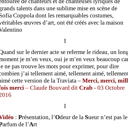
entourée de chanteurs et de chanteuses lyriques de
grands talents dans une sublime mise en scène de
Sofia Coppola dont les remarquables costumes,
véritables œuvres d’art, ont été créés avec la maison
Valentino
I
Quand sur le dernier acte se referme le rideau, un lon
moment je m’en veux, oui je m’en veux beaucoup ca
je ne pas trouve les mots pour exprimer, pour dire
combien j’ai tellement aimé, tellement aimé, tellemen
aimé cette version de la Traviata –
M
erci,
merci,
mill
fois merci
–
Claude Bouvard dit
Crab
- 03 Octobre
2016
I
Vidéo
:
P
résentation, l’
O
deur de la
S
ueur n’est pas le
P
arfum de l’
A
rt