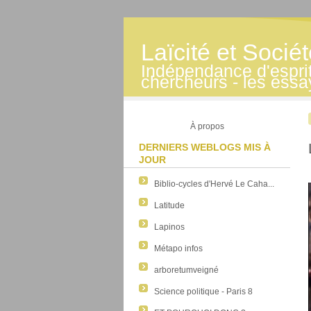
Laïcité et Socié
Indépendance d'esprit -
chercheurs - les essa
À propos
DERNIERS WEBLOGS MIS À
JOUR
Biblio-cycles d'Hervé Le Caha...
Latitude
Lapinos
Métapo infos
arboretumveigné
Science politique - Paris 8