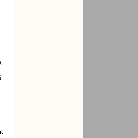
,
i
t