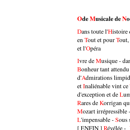
O
de
M
usicale de
N
o
D
ans toute l'
H
istoire 
en
T
out et pour
T
out,
et l'
O
péra
I
vre de
M
usique - d
B
onheur tant attendu
d'
A
dmirations limpide
et
I
naliénable vint ce
d'exception et de
L
um
R
ares de
K
orrigan qui
M
ozart irrépressible 
L
'impensable -
S
ous 
[ ENFIN ]
R
évélée -