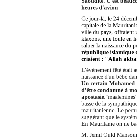
Saoudite. C'est beauc
heures d'avion
Ce jour-là, le 24 décemb
capitale de la Mauritan
ville du pays, offraient
klaxons, une foule en li
saluer la naissance du pe
république islamique e
criaient : "Allah akba
L’événement fêté était 
naissance d'un bébé dan
Un certain Mohamed 
d’être condamné à mo
apostasie
."maalemines" 
basse de la sympathique
mauritanienne. Le pertu
suggérant que le systèm
En Mauritanie on ne ba
M. Jemil Ould Mansour