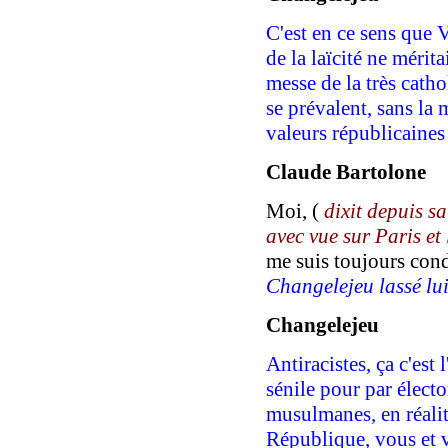
C'est en ce sens que 
de la laïcité ne méri
messe de la très catho
se prévalent, sans la
valeurs républicaines
Claude Bartolone
Moi, (
d
ixit d
epuis
s
a
avec vue sur
Paris et
me suis toujours condu
Changelejeu lassé lu
C
hangelejeu
Antiracistes, ça c'est 
sénile pour par élect
musulmanes, en réalit
République, vous et v