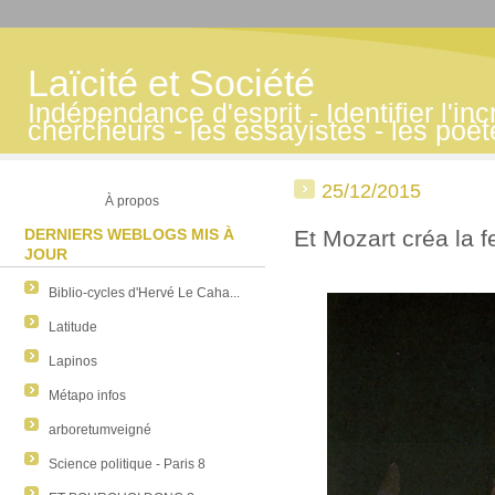
Laïcité et Société
Indépendance d'esprit - Identifier l'inc
chercheurs - les essayistes - les poè
25/12/2015
À propos
DERNIERS WEBLOGS MIS À
Et Mozart créa la
JOUR
Biblio-cycles d'Hervé Le Caha...
Latitude
Lapinos
Métapo infos
arboretumveigné
Science politique - Paris 8