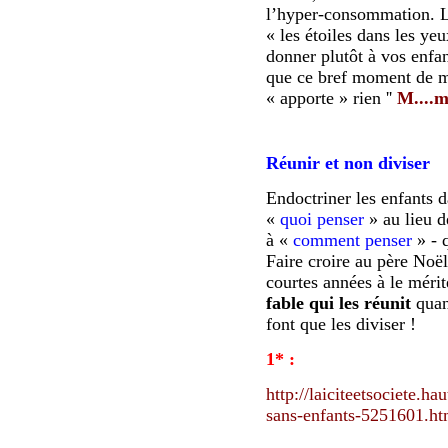
l’hyper-consommation. L
« les étoiles dans les ye
donner plutôt à vos enfan
que ce bref moment de ma
« apporte » rien ''
M....
Réunir et non diviser
Endoctriner les enfants d
«
quoi penser
» au lieu d
à «
comment penser
» - q
Faire croire au père Noë
courtes années à le mérite
fable qui les réunit
quand
font que les diviser !
1* :
http://laiciteetsociete.h
sans-enfants-5251601.ht