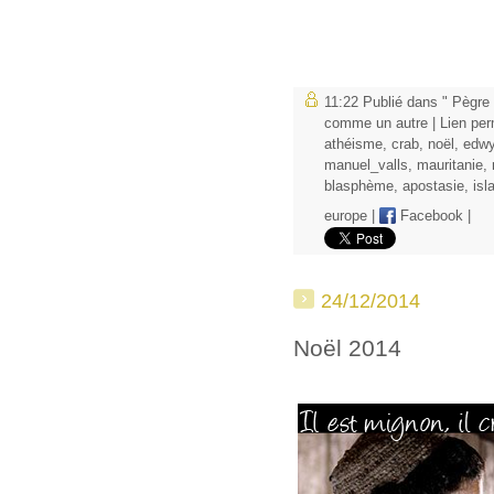
11:22 Publié dans
" Pègre 
comme un autre
|
Lien pe
athéisme
,
crab
,
noël
,
edwy
manuel_valls
,
mauritanie
,
blasphème
,
apostasie
,
isl
europe
|
Facebook
|
24/12/2014
Noël 2014