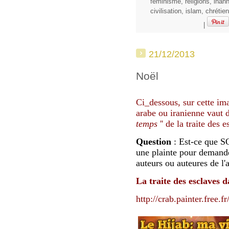
féminisme
,
religions
,
inan
civilisation
,
islam
,
chrétien
|
21/12/2013
Noël
Ci_dessous, sur cette i
arabe ou iranienne vaut 
temps
'' de la traite des
Question
: Est-ce que S
une plainte pour demand
auteurs ou auteures de l'a
La traite des esclaves 
http://crab.painter.fr