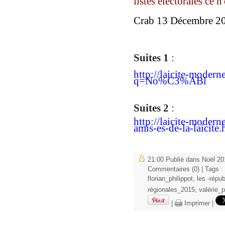
listes électorales
ce n
Crab 13 Décembre 20
Suites
1
:
http://laicite-modern
q=No%C3%ABl
Suites 2
:
http://laicite-modern
amis-es-de-la-laicite.
21:00 Publié dans
Noël 20
Commentaires (0)
| Tags :
florian_philippot
,
les -répub
régionales_2015
,
valérie_
|
Imprimer
|