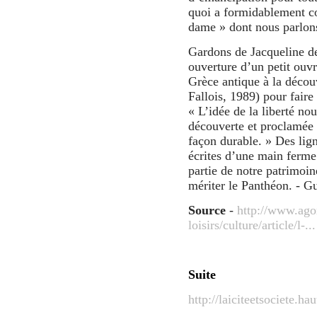
quoi a formidablement co
dame » dont nous parlon
Gardons de Jacqueline d
ouverture d’un petit ouvr
Grèce antique à la découv
Fallois, 1989) pour faire
« L’idée de la liberté nou
découverte et proclamée 
façon durable. » Des lign
écrites d’une main ferme 
partie de notre patrimoi
mériter le Panthéon. - Gu
Source
-
http://www.agor
loisirs/culture/article/l-...
Suite
http://laiciteetsociete.ha