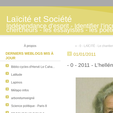
Laïcité et Société
Indépendance d'esprit - Identifier l'inc
chercheurs - les essayistes - les poè
À propos
« - 0 - LAÏCITÉ - Le chantie
DERNIERS WEBLOGS MIS À
01/01/2011
JOUR
- 0 - 2011 - L’hell
Biblio-cycles d'Hervé Le Caha...
Latitude
Lapinos
Métapo infos
arboretumveigné
Science politique - Paris 8