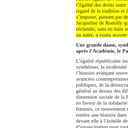
l’égalité des droits entre
regard de la tradition et 
s’imposer, passant par
Jacqueline de Romilly qui
réclamée, sans en faire 
un autre, a voulu œuvre
Une grande dame, symb
après l’Académie, le P
L’égalité républicaine in
synthétiser, la modernité
l’histoire avançant souve
avancées contemporaines d
publiques, de la démocrati
général au dessus des dif
dimension sociale de la R
en faveur de la solidarit
femmes, ce mouvement rév
entière une histoire dans
devant elle à l’échelle de
d’émancipation pour toute