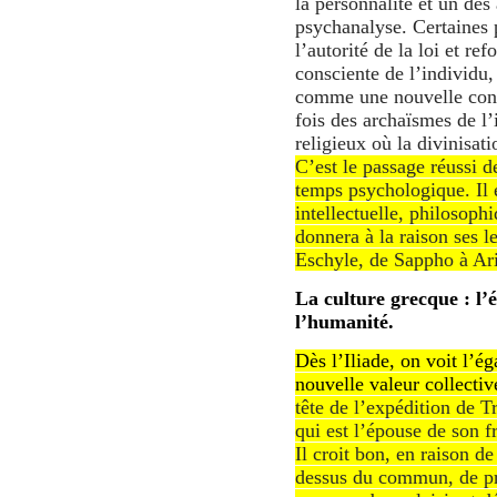
la personnalité et un des
psychanalyse. Certaines 
l’autorité de la loi et ref
consciente de l’individu, 
comme une nouvelle cond
fois des archaïsmes de l’
religieux où la divinisat
C’est le passage réussi 
temps psychologique. Il
intellectuelle, philosophi
donnera à la raison ses l
Eschyle, de Sappho à Ari
La culture grecque : l’é
l’humanité.
Dès l’Iliade, on voit l’
nouvelle valeur collectiv
tête de l’expédition de T
qui est l’épouse de son f
Il croit bon, en raison de
dessus du commun, de pre