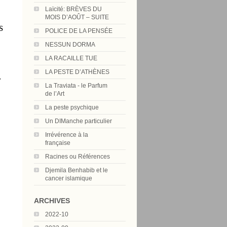
Laïcité: BRÈVES DU
MOIS D’AOÛT – SUITE
s
POLICE DE LA PENSÉE
NESSUN DORMA
LA RACAILLE TUE
LA PESTE D’ATHÈNES
-
La Traviata - le Parfum
de l’Art
La peste psychique
Un DIManche particulier
Irrévérence à la
française
Racines ou Références
Djemila Benhabib et le
cancer islamique
ARCHIVES
2022-10