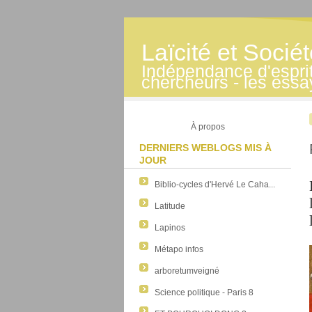
Laïcité et Socié
Indépendance d'esprit -
chercheurs - les essa
À propos
DERNIERS WEBLOGS MIS À
JOUR
Biblio-cycles d'Hervé Le Caha...
Latitude
Lapinos
Métapo infos
arboretumveigné
Science politique - Paris 8