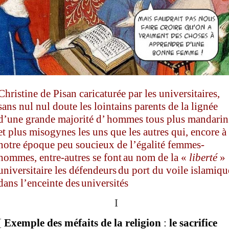
Christine de Pisan
caricaturée
par les universitaires,
sans nul nul doute les lointains parents de la lignée
d’
une
grande majorité
d
’
hommes
tous plus mandarin
et plus
misogynes
les uns que les autres
qui,
encore
à
notre époque
peu soucieux de l’égalité femmes-
hommes
,
entre-autres se font
au nom de la «
liberté
»
universitaire
les défendeurs
du
port
d
u voile islamiqu
dans l’enceinte des
u
niversité
s
I
[
Exemple des méfaits de la religion
:
le sacrifice