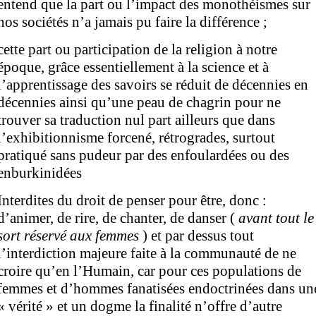
entend que la part ou l’impact des monothéismes sur
nos sociétés n’a jamais pu faire la différence ;
cette part ou participation de la religion à notre
époque, grâce essentiellement à la science et à
l’apprentissage des savoirs se réduit de décennies en
décennies ainsi qu’une peau de chagrin pour ne
trouver sa traduction nul part ailleurs que dans
l’exhibitionnisme forcené, rétrogrades, surtout
pratiqué sans pudeur par des enfoulardées ou des
enburkinidées
Interdites du droit de penser pour être, donc :
d’animer, de rire, de chanter, de danser (
avant tout
le
sort réservé aux
femmes
) et par dessus tout
l’interdiction majeure faite à la communauté de ne
croire qu’en l’Humain, car pour ces populations de
femmes et d’hommes fanatisées endoctrinées dans un
« vérité » et un dogme la finalité n’offre d’autre