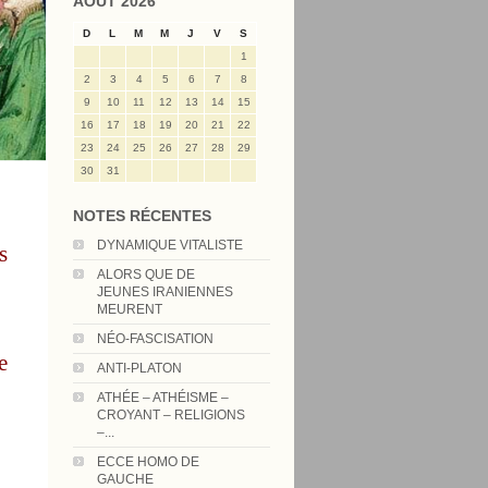
AOÛT 2026
D
L
M
M
J
V
S
1
2
3
4
5
6
7
8
9
10
11
12
13
14
15
16
17
18
19
20
21
22
23
24
25
26
27
28
29
30
31
NOTES RÉCENTES
DYNAMIQUE VITALISTE
s
ALORS QUE DE
JEUNES IRANIENNES
MEURENT
NÉO-FASCISATION
e
ANTI-PLATON
ATHÉE – ATHÉISME –
CROYANT – RELIGIONS
–...
ECCE HOMO DE
GAUCHE