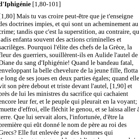
d'Iphigénie
[1,80-101]
[1,80] Mais tu vas croire peut-être que je t'enseigne
des doctrines impies, et qui sont un acheminement au
crime; tandis que c'est la superstition, au contraire, qu
jadis enfanta souvent des actions criminelles et
sacrilèges. Pourquoi l'élite des chefs de la Grèce, la
fleur des guerriers, souillèrent-ils en Aulide l'autel de
Diane du sang d'Iphigénie! Quand le bandeau fatal,
enveloppant la belle chevelure de la jeune fille, flotta
le long de ses joues en deux parties égales; quand ell
vit son père debout et triste devant l'autel, [1,90] et
près de lui les ministres du sacrifice qui cachaient
encore leur fer, et le peuple qui pleurait en la voyant;
muette d'effroi, elle fléchit le genou, et se laissa aller 
terre. Que lui servait alors, l'infortunée, d'être la
première qui eût donné le nom de père au roi des
Grecs? Elle fut enlevée par des hommes qui