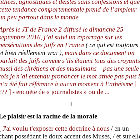
athées, agnostiques et déistes sans confessions
et que
cette tendance comportementale prend de l’ampleur
un peu partout dans le monde
A
près le JT de France 2 diffusé le
dimanche
25
septembre
2016
, j’ai suivi un reportage sur les
persécutions des juifs
en France
( ce qui est toujours
et bien réellement vrai )
, mais dans ce document on
parlait des juifs comme s’ils étaient tous des croyants
aussi des chrétiens et des musulmans – pas une seule
fois je n’ai entendu prononcer le mot athée
pas plus i
n’a été fait référence
à aucun moment
à l’athéisme
[
??? ] -
enquête
de « journalistes » ou de ...
I
L
e plaisir est la racine de la morale
[
J'ai voulu t'exposer cette doctrine à nous
/ en un
chant possédant le doux accent des Muses, / et sur ell