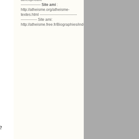
----------------
Site ami
:
http://atheisme.org/atheisme-
textes.html ------------------------------
------------- Site ami:
http://atheisme.free.fr/Biographies/index.html
e