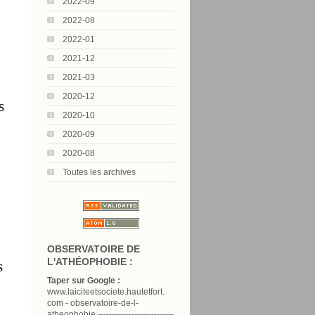
2022-09
2022-08
2022-01
2021-12
2021-03
2020-12
s
2020-10
2020-09
2020-08
Toutes les archives
OBSERVATOIRE DE
L'ATHÉOPHOBIE :
s
Taper sur Google :
www.laiciteetsociete.hautetfort.
com - observatoire-de-l-
atheophobie ---------------------------