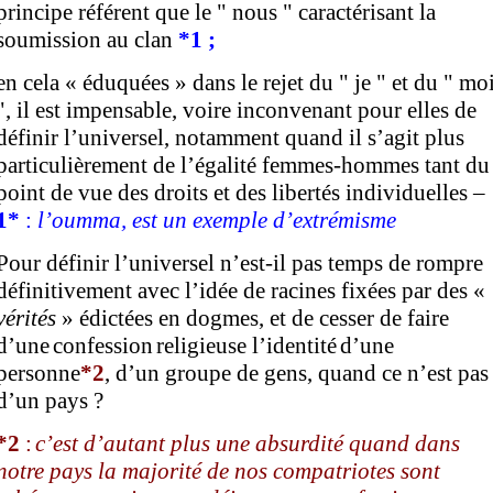
principe référent que le
"
nous
"
caractérisant
la
soumission au clan
*
1 ;
en cela
« éduquée
s
»
dans le rejet du
"
je
"
et du
"
mo
"
, il est impensable, voire inconvenant pour elles de
définir l’universel, notamment quand il s’agit plus
particulièrement de l’égalité femmes-hommes tant du
point de vue des droits et des libertés individuelles –
1*
:
l’oumma,
est un
exemple
d’
extr
é
m
isme
Pour définir l’universel n’est-il pas temps de rompre
définitivement avec l’idée de racines
fixées par des «
vérités
» édictées en dogmes,
et de cesser d
e faire
d’une
confession
religieuse
l’identité
d’une
personne
*
2
, d’un groupe de gens
,
quand ce n’est pas
d’
un pays ?
*
2
:
c’est d’autant plus une absurdité qu
and
dans
notre pays la majorité de nos compatriotes sont