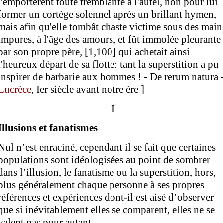
l'emportèrent toute tremblante à l'autel, non pour lui
former un cortège solennel après un brillant hymen,
mais afin qu'elle tombât chaste victime sous des main
impures, à l'âge des amours, et fût immolée pleurante
par son propre père, [1,100] qui achetait ainsi
l'heureux départ de sa flotte: tant la superstition a pu
inspirer de barbarie aux hommes ! - De rerum natura 
Lucrèce
, Ier siècle avant notre ère ]
I
Illusions et fanatismes
Nul n’est enraciné, cependant il se fait que certaines
populations sont idéologisées au point de sombrer
dans l’illusion, le fanatisme ou la superstition, hors,
plus généralement chaque personne à ses propres
références et expériences dont-il est aisé d’observer
que si inévitablement elles se comparent, elles ne se
valent pas pour autant