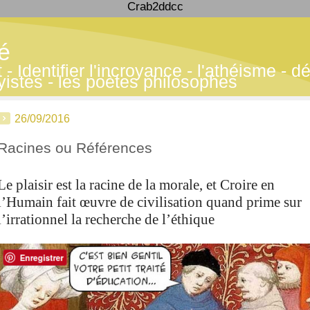
Crab2ddcc
té
 Identifier l'incroyance - l'athéisme - déf
yistes - les poètes philosophes
26/09/2016
Racines ou Références
Le plaisir est la racine de la morale,
et
Croire en
l’Humain fait œuvre de civilisation
quand prime sur
l’irrationnel la recherche de l’éthique