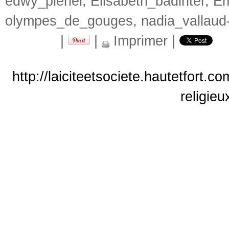
edwy_plenel
,
Élisabeth_badinter
,
Ém
olympes_de_gouges
,
nadia_vallau
|
|
Imprimer
|
http://laiciteetsociete.hautetfort.c
religie