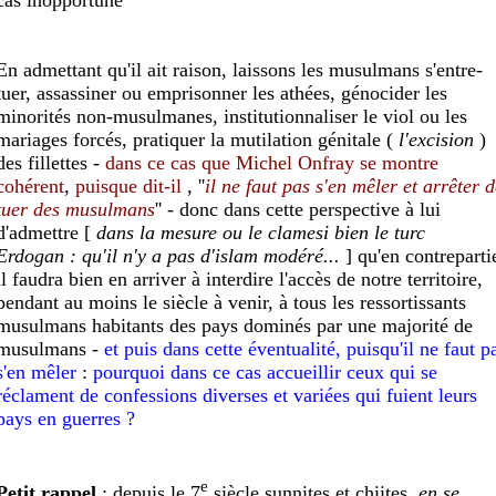
En admettant qu'il ait raison, laissons les musulmans s'entre-
tuer, assassiner ou emprisonner les athées, génocider les
minorités non-musulmanes, institutionnaliser le viol ou les
mariages forcés, pratiquer la mutilation génitale (
l'excision
)
des fillettes -
dans ce cas que Michel Onfray se montre
cohérent
,
puisque dit-il
, ''
il ne faut pas s'en mêler
et arrêter d
tuer des musulmans
'' - donc dans cette perspective à lui
d'admettre [
dans la mesure
ou
le
clame
si
bien le turc
Erdogan : qu'il n'y a pas d'islam modéré...
] qu'en contreparti
il faudra bien en arriver à interdire l'accès de notre territoire,
pendant au moins le siècle à venir, à tous les ressortissants
musulmans habitants des pays dominés par une majorité de
musulmans -
et puis dans cette éventualité,
puisqu'
il ne faut p
s'en mêler
:
pourquoi dans ce cas accueillir ceux
qui se
réclament de confessions diverses et variées
qui fuient leurs
pays en guerres ?
e
P
etit rappel
: depuis le 7
siècle sunnites et chiites,
en se