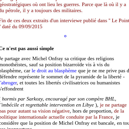
géostratégiques où ont lieu les guerres. Parce que là où il y a
du pétrole, il y a toujours des militaires.
Fin de ces deux extraits d'un interviewe publié dans '' Le Poin
'' daté du 09/09/2015
°
Ce n'est pas aussi simple
Je partage avec Michel Onfray sa critique des religions
monothéistes, sauf sa position bizarroïde vis à vis du
blasphème, car
le droit au blasphème
que je ne me prive pas 
défendre représente le sommet de la pyramide de la liberté -
l'abroger
, et toutes les libertés civilisatrices ou humanistes
s'effondrent
(
hormis
par Sarkozy, encouragé par son compère BHL,
l'imbécile
et regrettable
intervention en Libye
),
je ne partage
pas pour autant sa vision négative
, hors de proportion,
de la
politique internationale actuelle conduite par la France
, je
considère que la position de Michel Onfray est bancale, en to
cas inopportune