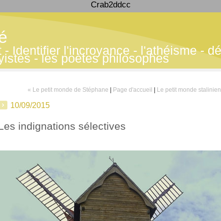
Crab2ddcc
té
 Identifier l'incroyance - l'athéisme - déf
yistes - les poètes philosophes
« Le petit monde de Stéphane
|
Page d'accueil
|
Le petit monde stalinien
10/09/2015
Les indignations sélectives