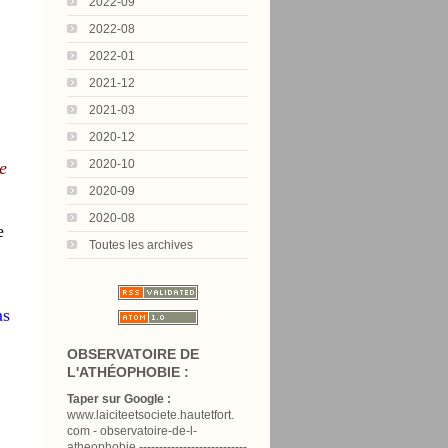
2022-09
2022-08
2022-01
2021-12
2021-03
2020-12
2020-10
e
2020-09
2020-08
e
Toutes les archives
as
OBSERVATOIRE DE
L'ATHÉOPHOBIE :
Taper sur Google :
www.laiciteetsociete.hautetfort.
com - observatoire-de-l-
atheophobie ---------------------------