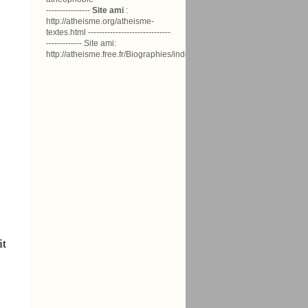
----------------
Site ami
:
http://atheisme.org/atheisme-
textes.html ------------------------------
------------- Site ami:
http://atheisme.free.fr/Biographies/index.html
it