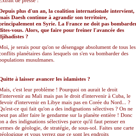
Extrait de presse :
Depuis plus d'un an, la coalition internationale intervient,
mais Daesh continue à agrandir son territoire,
principalement en Syrie. La France ne doit pas bombarder
dites-vous. Alors, que faire pour freiner l'avancée des
djihadistes ?
Moi, je serais pour qu'on se désengage absolument de tous les
conflits planétaires dans lesquels on s'en va bombarder des
populations musulmanes.
Quitte à laisser avancer les islamistes ?
Mais, c'est leur problème ! Pourquoi on aurait le droit
d'intervenir au Mali mais pas le droit d'intervenir à Cuba, le
devoir d'intervenir en Libye mais pas en Corée du Nord... ?
Qu'est-ce qui fait qu'on a des indignations sélectives ? On ne
peut pas aller faire le gendarme sur la planète entière ! Donc
on a des indignations sélectives parce qu'il faut penser en
termes de géologie, de stratégie, de sous-sol. Faites une carte
géologique et vous verrez que ce sont les endroits