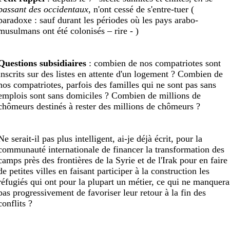
passant des occidentaux
, n'ont cessé de s'entre-tuer (
paradoxe : sauf durant les périodes où les pays arabo-
musulmans ont été colonisés – rire - )
Q
uestion
s
subsidiaire
s
: combien de nos compatriotes sont
inscrits sur des listes en attente d'un logement ? Combien de
nos compatriotes, parfois des familles qui ne sont pas sans
emplois sont sans domiciles ? Combien de millions de
chômeurs destinés à rester des millions de chômeurs ?
Ne serait-il pas plus intelligent, ai-je déjà écrit, pour la
communauté internationale de financer la transformation des
camps près des frontières de la Syrie et de l'Irak pour en faire
de petites villes en faisant participer à la construction les
réfugiés qui ont pour la plupart un métier, ce qui ne manquera
pas progressivement de favoriser leur retour à la fin des
conflits ?