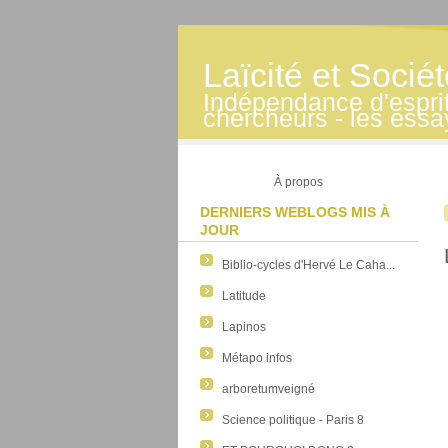
Laïcité et Socié
Indépendance d'esprit -
chercheurs - les essa
À propos
DERNIERS WEBLOGS MIS À
JOUR
Biblio-cycles d'Hervé Le Caha...
Latitude
Lapinos
Métapo infos
arboretumveigné
Science politique - Paris 8