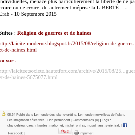
individuelles, menace plus particulièrement la liberté de ne pa
croire ou de croire, dit autrement méprise la LIBERTÉ -
Crab - 10 Septembre 2015
Suites
:
Religion de guerres et de haines
http://laicite-moderne.blogspot.fr/2015/08/religion-de-guerres
et-de-haines.html
ou sur
:
http://laiciteetsociete.hautetfort.com/archive/2015/08/25...
guer
et-de-haines-5675077.html
08:34 Publié dans
Le monde des islamo-crétins
,
Le monde merveilleux de l'islam
,
Les indignation sélectives
|
Lien permanent
|
Commentaires (0)
| Tags :
changelejeu
,
daech
,
kurdes
,
mahomet
,
michel_onfray
,
musulmans
,
syrie
,
irak
|
Facebook
|
|
|
Imprimer
|