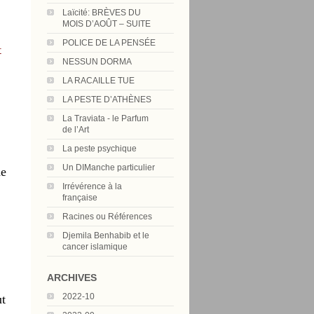
Laïcité: BRÈVES DU
MOIS D’AOÛT – SUITE
POLICE DE LA PENSÉE
t
NESSUN DORMA
LA RACAILLE TUE
LA PESTE D’ATHÈNES
La Traviata - le Parfum
de l’Art
La peste psychique
Un DIManche particulier
de
Irrévérence à la
française
Racines ou Références
Djemila Benhabib et le
cancer islamique
ARCHIVES
2022-10
ut