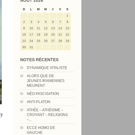
AOÛT 2026
D
L
M
M
J
V
S
1
2
3
4
5
6
7
8
9
10
11
12
13
14
15
16
17
18
19
20
21
22
23
24
25
26
27
28
29
30
31
NOTES RÉCENTES
DYNAMIQUE VITALISTE
ALORS QUE DE
JEUNES IRANIENNES
MEURENT
NÉO-FASCISATION
ANTI-PLATON
ATHÉE – ATHÉISME –
ay
CROYANT – RELIGIONS
–...
ECCE HOMO DE
GAUCHE