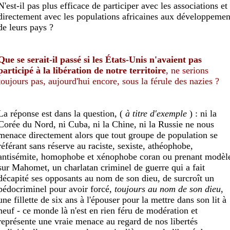
N'est-il pas plus efficace de participer avec les associations et
directement avec les populations africaines aux développemen
de leurs pays ?
Que se serait-il passé si les États-Unis n'avaient pas
participé à la libération de notre territoire
, ne serions
toujours pas, aujourd'hui encore, sous la férule des nazies ?
La réponse est dans la question, (
à titre d'exemple
) : ni la
Corée du Nord, ni Cuba, ni la Chine, ni la Russie ne nous
menace directement alors que tout groupe de population se
référant sans réserve au raciste, sexiste, athéophobe,
antisémite, homophobe et xénophobe coran ou prenant modèl
sur Mahomet, un charlatan criminel de guerre qui a fait
décapité ses opposants au nom de son dieu, de surcroît un
pédocriminel pour avoir forcé,
toujours au nom de son dieu
,
une fillette de six ans à l'épouser pour la mettre dans son lit à
neuf - ce monde là n'est en rien féru de modération et
représente une vraie menace au regard de nos libertés