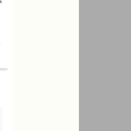
s
-
res-