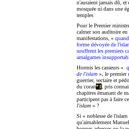
n
'auraient jamais dû, et
e
mosquée ni dans une égli
temples
Pour le Premier minist
calmer son auditoire
en 
manifestations, «
quand 
forme dévoyée de l'isla
souffrent les premiers ca
amalgames insupportab
Hormis les casseurs «
de l'islam
»,
l
e premier 
guerrier, sectaire et péd
du
coran
*
1
, pris connai
chapitres
émanant
de ma
participent pas à faire c
l'islam
» ?
Si « noblesse de l'islam »
qu'
aimablement
Manuel 
bonne
s
adresse
s ou la n