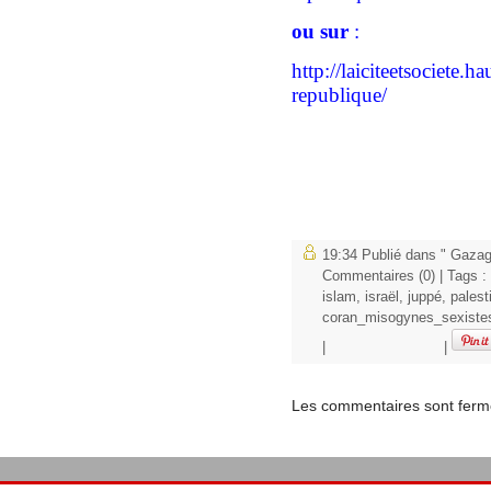
ou sur
:
http://laiciteetsociete.h
republique/
19:34 Publié dans
" Gazag
Commentaires (0)
| Tags :
islam
,
israël
,
juppé
,
palest
coran_misogynes_sexistes_
|
|
Les commentaires sont ferm