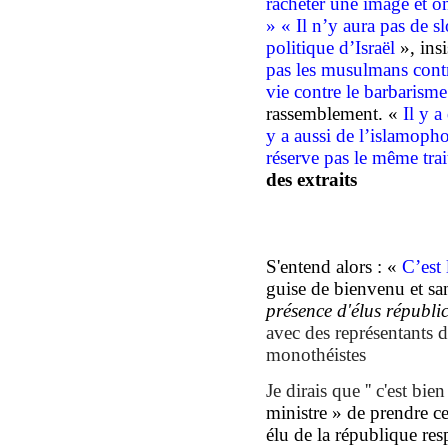
racheter une image et o
» « Il n’y aura pas de sl
politique d’Israël
», insi
pas les musulmans contre 
vie contre le barbarisme
rassemblement. «
Il y a
y a aussi de l’islamoph
réserve pas le même tra
des extraits
S'entend alors : «
C’est 
guise de bienvenu et sa
présence
d'élus
républi
avec
de
s
représentants 
monothéistes
Je dirais que '' c'est bien 
ministre »
de prendre cet
élu de la république re