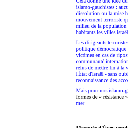
Cela donne une idée du 
islamo-gauchistes : auc
dissolution ou la mise 
mouvement terroriste qui
milieu de la population 
habitants les villes israé
Les dirigeants terrorist
politique démocratique 
victimes en cas de ripost
communauté internationa
refus de mettre fin à la 
l'État d'Israël - sans oubl
reconnaissance des acco
Mais pour nos islamo-g
formes de « résistance 
mer
Mosquée d'Évry vendr