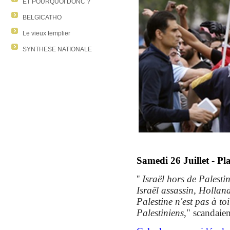
ET POURQUOI DONC ?
BELGICATHO
Le vieux templier
SYNTHESE NATIONALE
Samedi 26 Juillet - P
''
Israël hors de Palestine
Israël assassin, Hollan
Palestine n'est pas à to
Palestiniens
," scandaien