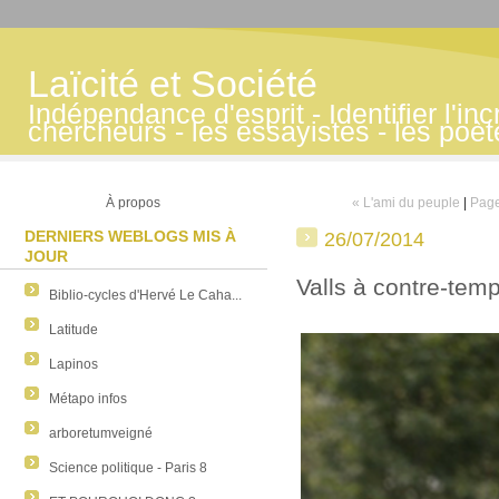
Laïcité et Société
Indépendance d'esprit - Identifier l'inc
chercheurs - les essayistes - les poè
À propos
« L'ami du peuple
|
Page
DERNIERS WEBLOGS MIS À
26/07/2014
JOUR
Valls à contre-tem
Biblio-cycles d'Hervé Le Caha...
Latitude
Lapinos
Métapo infos
arboretumveigné
Science politique - Paris 8