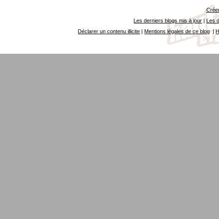
Créer
Les derniers blogs mis à jour
|
Les d
Déclarer un contenu illicite
|
Mentions légales de ce blog
|
H