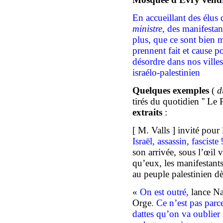
En accueillant des élus 
ministre
, des manifestan
plus, que ce sont bien 
prennent fait et cause po
désordre dans nos villes
israélo-palestinien
Quelques exemples
(
d
tirés du quotidien '' Le 
extraits
:
[ M. Valls ]
invité pour
Israël, assassin, fasciste
son arrivée, sous l’œil 
qu’eux, les manifestant
au peuple palestinien d
«
On est outré,
lance Na
Orge
. Ce n’est pas parc
dattes qu’on va oublier s