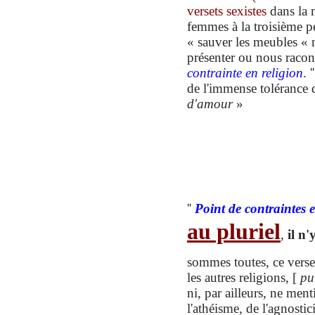
versets sexistes
dans la 
femmes à la troisième p
« sauver les meubles « 
présenter o
u
no
u
s racon
contrainte en religion
. 
de l'immense tolérance 
d'amour
»
''
Point de contraintes 
au pluriel
,
il n
sommes toutes,
c
e vers
les
autres religions,
[
pu
ni,
par ailleurs,
ne ment
l'athéisme
, de
l'
agnosti
c