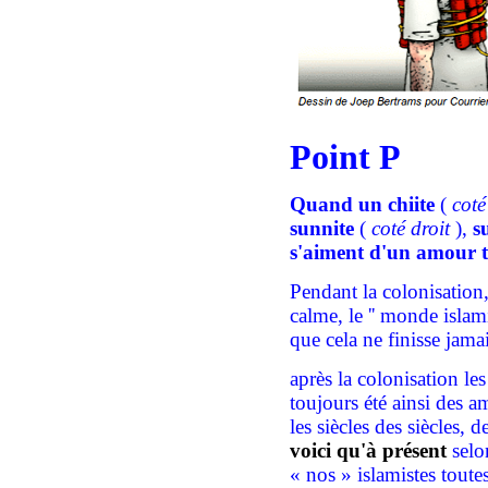
Point P
Quand un chiite
(
coté
sunnite
(
coté droit
),
s
s'aime
nt
d'un amour t
Pendant la colonisation,
calme, le '' monde islam
que cela ne finisse jama
après la colonisation les
toujours été ainsi des a
les siècles des siècles,
voici qu'à présent
selon
« nos » islamistes tout