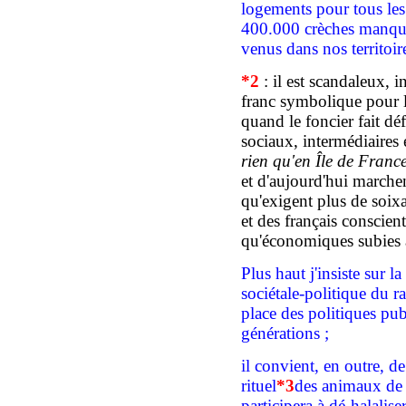
logements pour tous les
400.000 crèches manqu
venus
dans nos territoir
*
2
: il est scandaleux,
i
franc symbolique pour l
quand le foncier fait dé
sociaux, intermédiaires 
rien qu'en Île de Franc
et d'aujourd'hui marchen
qu'exigent plus de soix
et des français conscien
qu'économiques subi
es
Plus haut j
'
insiste
sur la
sociétale-politique du
ra
place des politiques pu
générations
;
i
l convient,
en outre,
de 
rituel
*
3
des animaux de
participera à
dé-halaliser