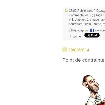
17:02 Publié dans
" Gazag
Commentaires (0)
| Tags :
bhl
,
chrétienté
,
claude_ask
hautetfort
,
islam
,
laïcité
,
m
Éthique
,
gaza
|
Facebo
Imprimer
|
28/08/2014
Point de contrainte