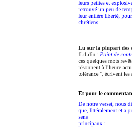
leurs petites et explosi
retrouvé un peu de temps
leur entière liberté, po
chrétiens
Lu sur la plupart des s
fî-d-dîn :
Point de contr
ces quelques mots revêt
résonnent à l’heure act
tolérance
'',
écrivent les
Et
pour le commentat
De notre verset, nous d
que, littéralement et a p
sens
principaux :