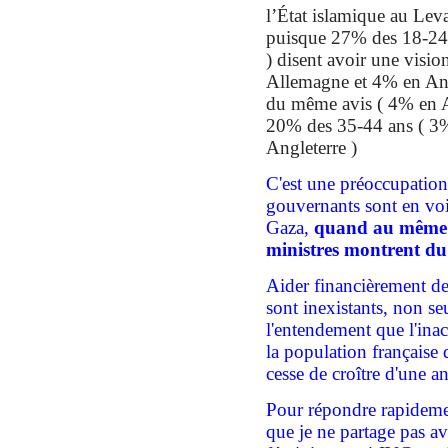
l’
É
tat islamique au Leva
puisque 27% des 18-24 
) disent avoir une visio
Allemagne et 4% en Ang
du même avis ( 4% en A
20% des 35-44 ans ( 3
Angleterre )
C'est
une préoccupatio
gouvernants sont en vo
Gaza,
quand
au même
m
inistres
montrent du 
Aider financièrement des
sont inexistants, non s
l'entendement
que l
'ina
la population
française
cesse de croître d'
une
a
P
our répondre rapidemen
que je ne partage pas
a