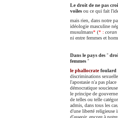
Le droit de ne pas cro
voiles
ou ce qui fait l'id
mais rien, dans notre pa
idéologie masculine néga
musulmans
*
(
* :
coran
ni entre femmes et homm
Dans le pays des
''
dro
femmes
''
le phallocrate
foulard 
discriminations sexuelle
l'apostasie n'a pas plac
démocratique soucieuse d
le principe de gouverne
de telles ou telle catégo
admis, dans tous les cas
d'une liberté religieuse
d'asseoir, encore à not