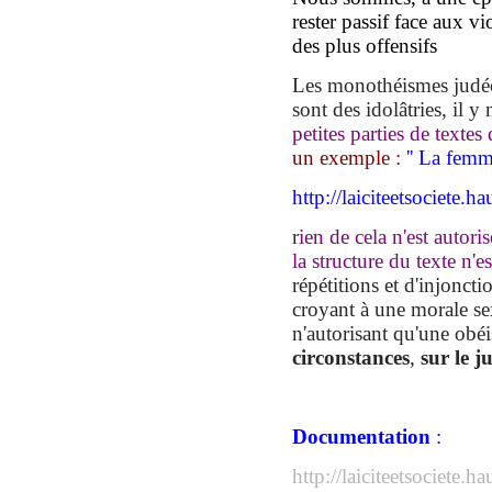
rester passif face aux v
des plus offensifs
Les monothéismes judéo-
sont des idolâtries, il 
petites parties de textes 
un
exemple :
'' La femm
http://laiciteetsociete.h
r
ien de cela n'est autori
la structure du texte
n'es
répétitions et d'injoncti
croyant à une morale sex
n'autorisant qu'
une obéi
circonstances
,
sur le 
Documentation
:
http://laiciteetsociete.