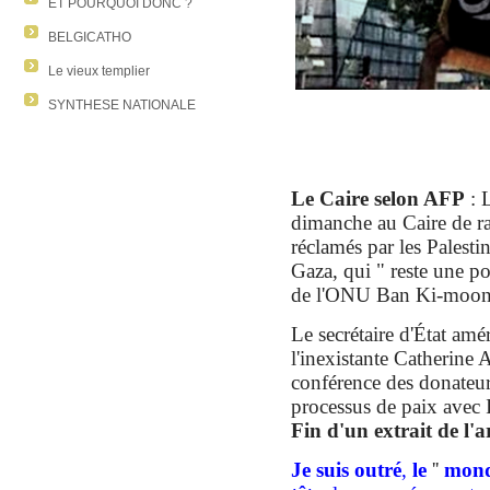
ET POURQUOI DONC ?
BELGICATHO
Le vieux templier
SYNTHESE NATIONALE
Le Caire
selon
AFP
: 
dimanche au Caire de ra
réclamés par les Palesti
Gaza, qui " reste une po
de l'ONU Ban Ki-moon
Le secrétaire d'État amé
l'inexistante Catherine 
conférence des donateur
processus de paix avec 
Fin d
'un
extrait d
e l
'a
Je suis outré
,
le
''
mon