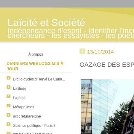
Laïcité et Société
Indépendance d'esprit - Identifier l'inc
chercheurs - les essayistes - les poè
13/10/2014
À propos
DERNIERS WEBLOGS MIS À
GAZAGE DES ESPR
JOUR
Biblio-cycles d'Hervé Le Caha...
Latitude
Lapinos
Métapo infos
arboretumveigné
Science politique - Paris 8