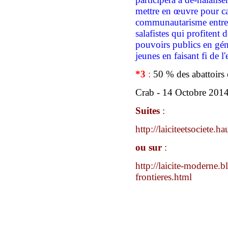
mettre en œuvre pour cas
communautarisme entrep
salafistes
qui profitent d
pouvoirs publics en gé
jeunes
en faisant fi de l
*
3
:
50 % des abattoirs o
C
rab - 14 Octobre 201
Suite
s
:
http://laiciteetsociete.h
ou sur
:
http://laicite-moderne.b
frontieres.html