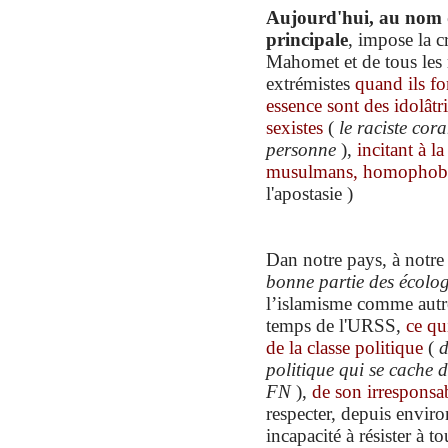
Aujourd'hui, au nom de 
principale
, impose la c
Mahomet et de tous le
extrémistes
qu
and ils
fo
essence
sont des
idolâtr
i
sexistes
(
le
raciste
cora
personne
),
incitant à la
musulmans, homophobe
l'apostasie )
Dan notre pays, à notre
bonne partie des écolog
l’islamisme comme autref
temps de l'URSS,
ce qu
de la classe politique
(
d
politique qui se cache d
FN
),
de son irresponsab
respecter, depuis enviro
incapacité à résister à t