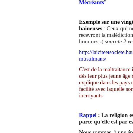
Mécréants
''
Exemple sur une vingt
haineuses
:
Ceux qui ne
recevront la malédiction
hommes -
( s
ourate 2 v
http://laiciteetsociete.h
musulmans/
C'est de la maltraitance 
dès leur plus jeune âge 
explique dans les pays 
facilité avec laquelle s
incroyants
Rappel
:
La religion e
parc
e
qu'elle est par e
N
ous sommes, à une épo