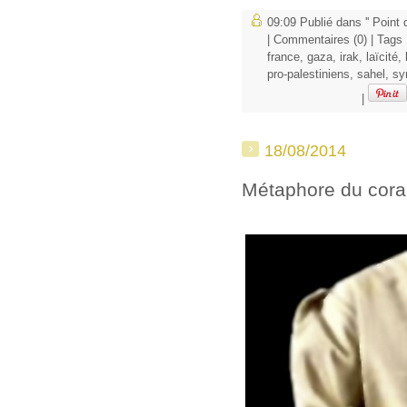
09:09 Publié dans
'' Point
|
Commentaires (0)
| Tags
france
,
gaza
,
irak
,
laïcité
,
pro-palestiniens
,
sahel
,
sy
|
18/08/2014
Métaphore du cor