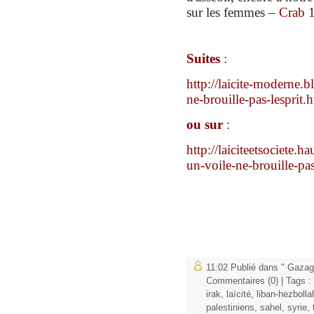
sur les femmes –
Crab
1
S
uites
:
http://laicite-moderne.
ne-brouille-pas-lesprit.
ou sur
:
http://laiciteetsociete.
un-voile-ne-brouille-p
11:02 Publié dans
" Gazag
Commentaires (0)
| Tags :
irak
,
laïcité
,
liban-hezbolla
palestiniens
,
sahel
,
syrie
,