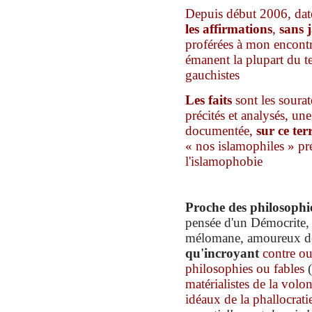
D
epuis début 2006, dat
les affirmations
,
sans 
proférées à mon encontre
éman
e
nt
la plupart du 
gauchistes
Les faits
sont les sourat
précités et analysés, une
documentée,
sur ce
ter
« nos islamophiles » pré
l'islamophobie
P
roche des philosophi
pensée d'un Démocrite,
mélomane, amoureux des
qu'
incroyant
contre
ou
philosoph
ies
ou fables
matérialistes de la volo
idéaux de la phallocrati