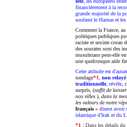
tête
,
les européens ente
financièrement
à la rec
grande
majorité de la 
soutient le Hamas et
les
C
omment la France, au 
politiques publiques po
raciste et sexiste coran
d
des sourates sont des in
musulmans
peut-elle e
une quelconque aide
fi
Cette attitude est d'auta
sondage
*
1
,
non relayé 
traditionnelle
,
révèle
,
c
surpris
,
(
suffit de laisse
nos villes
)
,
dans la mes
les valeurs de notre rép
français
»
disent avoir
islamique d'Irak et du 
*
1
:
Dans les détails du