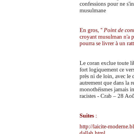
confessions
pour ne s
'i
musulmane
En gros,
''
Point de cont
croyant musulman n'a pa
pourra se livrer à un rat
L
e coran exclue toute l
fort logiquement c
e ver
près ni de loin,
avec le 
autrement que dans la r
monothéismes jamais im
racistes
-
Crab – 28 Ao
Suites
:
http://laicite-moderne.
dallah.html