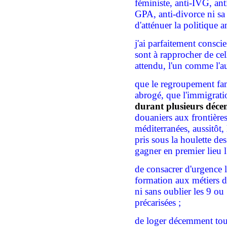
féministe, anti-IVG, an
GPA, anti-divorce ni s
d'atténuer la politique a
j'ai parfaitement consc
sont à
rapprocher de
cel
attendu, l'un
comme
l'a
que le regroupement fami
abrogé, que l'immigrati
durant plusieurs décen
douaniers aux frontière
méditerranées, aussitôt, 
pris sous la houlette de
gagner
en premier lieu
l
de consacrer
d'urgence
formation
aux métiers 
ni
sans oublier les
9 ou 
précarisées ;
de loger décemment tou