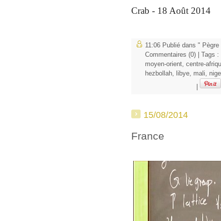
Crab - 18 Août 2014
11:06 Publié dans
" Pègre 
Commentaires (0)
| Tags :
moyen-orient
,
centre-afriq
hezbollah
,
libye
,
mali
,
nige
|
15/08/2014
France