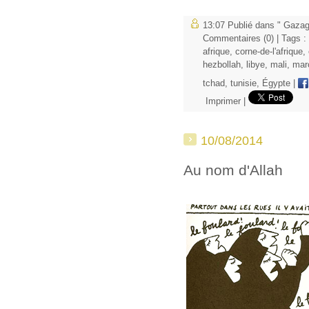
13:07 Publié dans
" Gazag
Commentaires (0)
| Tags :
afrique
,
corne-de-l'afrique
,
hezbollah
,
libye
,
mali
,
mar
tchad
,
tunisie
,
Égypte
|
Imprimer
|
10/08/2014
Au nom d'Allah