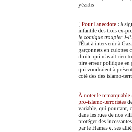
yézidis
[
Pour l'anecdote
: à sig
infantile des trois ex-p
le comique troupier J-P
l'Ètat à intervenir à Gaz
garçonnets en culottes c
droite qui n'avait rien
pire erreur politique en
qui voudraient à présen
coté des des islamo-ter
À noter le remarquable 
pro-islamo-terroristes
de
variable, qui pourtant, 
dans les rues de nos vill
protéger des incessantes
par le Hamas et ses a
l
li
é