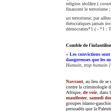
religion idolâtre (
cora
financent le terrorisme ;
un terrorisme, par aille
théocratiques jamais in
démocraties*1 ( - *1 :
T
Comble de l'infantilis
«
Les convictions sont
dangereuses que les 
Humain, trop humain ]
Navrant
, au lieu de se
contre la criminologie d
Afrique,
de voir
, dans 
manifester
,
samedi der
groupes islamo-gauchis
persuadés que la Palesti