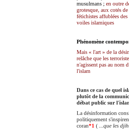
musulmans ;
en outre d
grotesque,
aux cotés d
fétichistes
affublées des 
voiles islamique
s
Phénomène contempo
Mais « l'art » de la dé
relâche que les terrorist
n'agissent pas au nom d'
l'islam
Dans ce cas de quel isla
plutôt de la communica
débat public sur l'isl
La désinformation consis
politiquement s'inspiren
coran
*
1
( ...
que
les dji