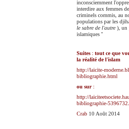
inconsciemment l'oppres
interdire aux femmes de 
criminels commis, au no
populations par les djih
le sabre de l'autre
), un 
islamiques ''
Suites
:
tout ce que vo
la réalité de l'islam
http://laicite-moderne.
bibliographie.html
ou sur
:
http://laiciteetsociete.
bibliographie-5396732
Crab
1
0
Août 2014