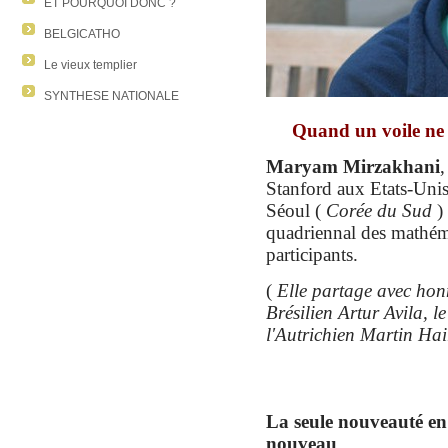
ET POURQUOI DONC ?
BELGICATHO
Le vieux templier
SYNTHESE NATIONALE
Quand un voile ne b
Maryam Mirzakhani
,
Stanford aux Etats-Unis
Séoul (
Corée du Sud
) 
quadriennal des mathém
participants.
(
Elle partage
avec ho
Brésilien Artur Avila,
l'Autrichien Martin Hai
La seule nouveauté en 
nouveau