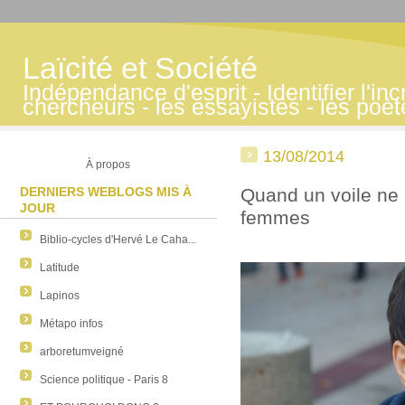
Laïcité et Société
Indépendance d'esprit - Identifier l'inc
chercheurs - les essayistes - les poè
13/08/2014
À propos
DERNIERS WEBLOGS MIS À
Quand un voile ne b
JOUR
femmes
Biblio-cycles d'Hervé Le Caha...
Latitude
Lapinos
Métapo infos
arboretumveigné
Science politique - Paris 8