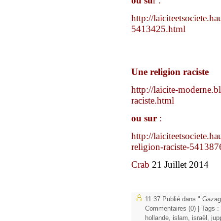
ou su
r :
http://laiciteetsociete.
5413425.html
Une religion raciste
http://laicite-moderne.
raciste.html
ou sur
:
http://laiciteetsociete.
religion-raciste-541387
Crab
21 Juillet 2014
11:37 Publié dans
" Gazag
Commentaires (0)
| Tags :
hollande
,
islam
,
israël
,
jup