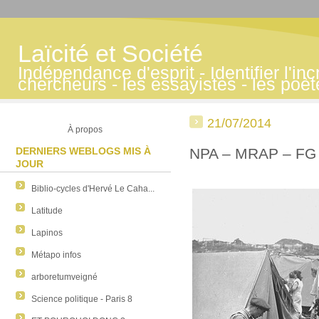
Laïcité et Société
Indépendance d'esprit - Identifier l'inc
chercheurs - les essayistes - les poè
21/07/2014
À propos
DERNIERS WEBLOGS MIS À
NPA – MRAP – FG -
JOUR
Biblio-cycles d'Hervé Le Caha...
Latitude
Lapinos
Métapo infos
arboretumveigné
Science politique - Paris 8