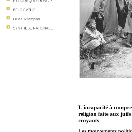
ET POURQUOI DONC ?
BELGICATHO
Le vieux templier
SYNTHESE NATIONALE
L'incapacité à compren
religion faite aux juif
croyants
Les mouvements politiq