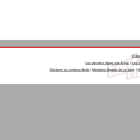
Créer
Les derniers blogs mis à jour
|
Les d
Déclarer un contenu illicite
|
Mentions légales de ce blog
|
H