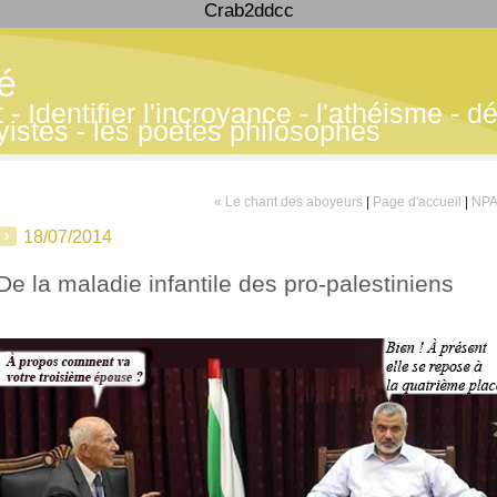
Crab2ddcc
té
 Identifier l'incroyance - l'athéisme - déf
yistes - les poètes philosophes
« Le chant des aboyeurs
|
Page d'accueil
|
NPA
18/07/2014
De la maladie infantile des pro-palestiniens