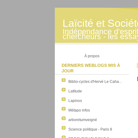
Laïcité et Socié
Indépendance d'esprit -
chercheurs - les essa
À propos
DERNIERS WEBLOGS MIS À
JOUR
Biblio-cycles d'Hervé Le Caha...
Latitude
Lapinos
Métapo infos
arboretumveigné
Science politique - Paris 8