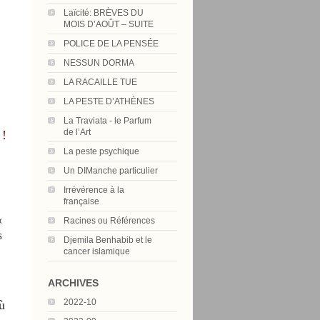
Laïcité: BRÈVES DU
MOIS D’AOÛT – SUITE
POLICE DE LA PENSÉE
NESSUN DORMA
LA RACAILLE TUE
LA PESTE D’ATHÈNES
La Traviata - le Parfum
de l’Art
 !
La peste psychique
Un DIManche particulier
Irrévérence à la
française
«
Racines ou Références
s
Djemila Benhabib et le
cancer islamique
ARCHIVES
2022-10
ù