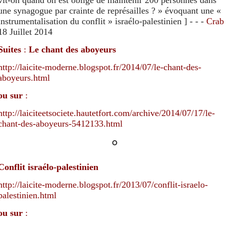
une synagogue par crainte de représailles ? » évoquant une «
instrumentalisation du conflit » israélo-palestinien
]
- - -
Crab
18 Juillet 2014
Suites
:
Le chant des aboyeurs
http://laicite-moderne.blogspot.fr/2014/07/le-chant-des-
aboyeurs.html
ou sur
:
http://laiciteetsociete.hautetfort.com/archive/2014/07/17/le-
chant-des-aboyeurs-5412133.html
°
Conflit israélo-palestinien
http://laicite-moderne.blogspot.fr/2013/07/conflit-israelo-
palestinien.html
ou sur
: