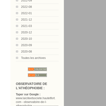
2022-09
2022-08
2022-01
2021-12
2021-03
2020-12
2020-10
2020-09
2020-08
Toutes les archives
OBSERVATOIRE DE
L'ATHÉOPHOBIE :
Taper sur Google :
www.laiciteetsociete.hautetfort.
com - observatoire-de-l-
atheophobie ---------------------------