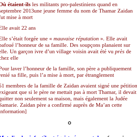
Où étaient-ils
les militants pro-palestiniens quand en
septembre 2013
une jeune femme du nom de Thamar Zaidan
fut
mise à mort
Elle avait 22 ans
Elle s’était forgée une «
mauvaise réputation
». Elle avait
bafoué l’honneur de sa famille. Des soupçons planaient sur
elle. Un garçon ivre d’un village voisin avait été vu
près
de
chez elle
Pour laver l’honneur de la famille, son père a publiquement
renié sa fille, puis l’a mise à mort, par étranglement
51 membres de la famille de Zaidan avaient signé une pétitio
exigeant que si le père ne mettait pas à mort Thamar, il devait
quitter non seulement sa maison, mais également la Judée
Samarie. Zaidan père a confirmé auprès de Ma’an cette
information
]
°