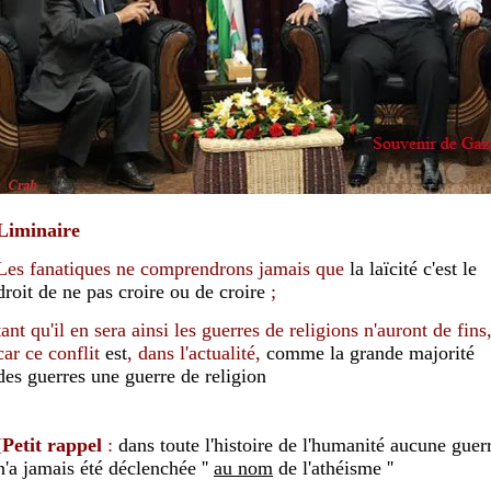
Liminaire
Les fanatiques ne comprendrons jamais que
la laïcité c'est le
droit de ne pas croire ou de croire
;
tant qu'il en
sera
ainsi les guerres de religions
n'auront de fins
car ce conflit
est
, dans l'actualité,
comme la grande majorité
des guerres une guerre de religion
[
Petit rappel
:
dans toute l'histoire de l'humanité aucune guer
n'a jamais été déclenchée ''
au nom
de l'athéisme ''