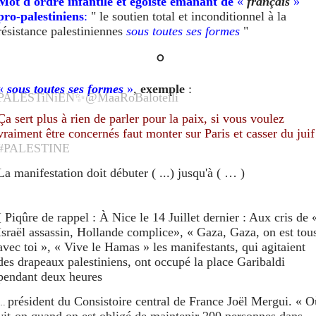
M
ot d'ordre
infantile et égoïste émanant de
«
français
»
pro-palestiniens
:
" le soutien total et inconditionnel à la
résistance palestiniennes
sous toutes ses formes
"
°
«
sous toutes ses formes
»
,
exemple
:
PALESTiNiEN✨@
MaaRoBalotelli
Ça sert plus à rien de parler pour la paix, si vous voulez
vraiment être concernés faut monter sur Paris et casser du juif
#PALESTINE
La manifestation doit débuter ( ...) jusqu'à ( … )
[ Piqûre de rappel : À Nice le 14 Juillet dernier :
Aux cris de 
Israël assassin, Hollande complice», « Gaza, Gaza, on est tou
avec toi », « Vive le Hamas » les manifestants, qui agitaient
des drapeaux palestiniens, ont occupé la place Garibaldi
pendant deux heures
président du Consistoire central de France Joël Mergui. « O
…
vit-on quand on est obligé de maintenir 200 personnes dans