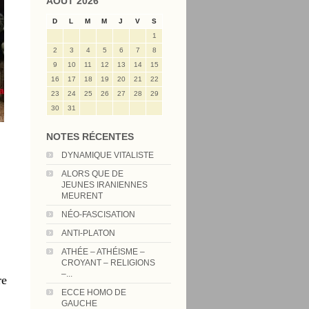
AOÛT 2026
D
L
M
M
J
V
S
1
2
3
4
5
6
7
8
9
10
11
12
13
14
15
16
17
18
19
20
21
22
23
24
25
26
27
28
29
30
31
NOTES RÉCENTES
DYNAMIQUE VITALISTE
ALORS QUE DE
JEUNES IRANIENNES
MEURENT
,
NÉO-FASCISATION
ANTI-PLATON
ATHÉE – ATHÉISME –
CROYANT – RELIGIONS
–...
re
ECCE HOMO DE
GAUCHE