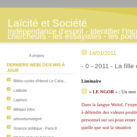
Laïcité et Société
Indépendance d'esprit - Identifier l'inc
chercheurs - les essayistes - les poè
14/01/2011
À propos
DERNIERS WEBLOGS MIS À
- 0 - 2011 - La fille 
JOUR
Liminaire
Biblio-cycles d'Hervé Le Caha...
Latitude
«
LE NGOR
» : Un mot 
Lapinos
Dans la langue Wolof, l’expr
Métapo infos
à défendre des valeurs positi
arboretumveigné
personnel sur soi pour rester
quelle que soit la situation
Science politique - Paris 8