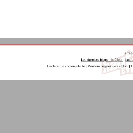
Créer
Les derniers blogs mis à jour
|
Les d
Déclarer un contenu illicite
|
Mentions légales de ce blog
|
H