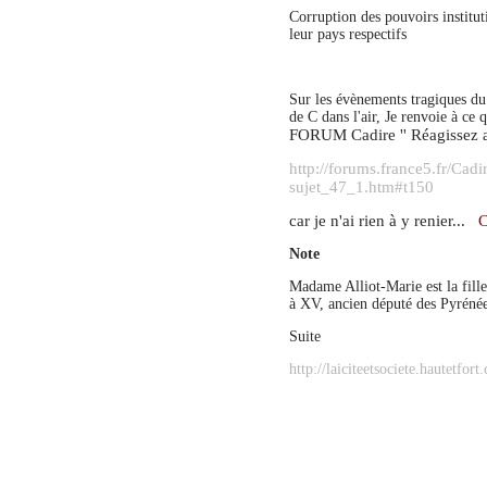
Corruption des pouvoirs institut
leur pays respectifs
Sur les évènements tragiques du 
de C dans l'air, Je renvoie à ce q
FORUM Cadir
e '' Réagissez
http://forums.france5.fr/Cadi
sujet_47_1.htm#t150
car je n'ai rien à y renier...
C
Note
M
adame
Alliot-Marie est la fil
à XV, ancien député des Pyrénée
Suite
http://laiciteetsociete.hautetfor