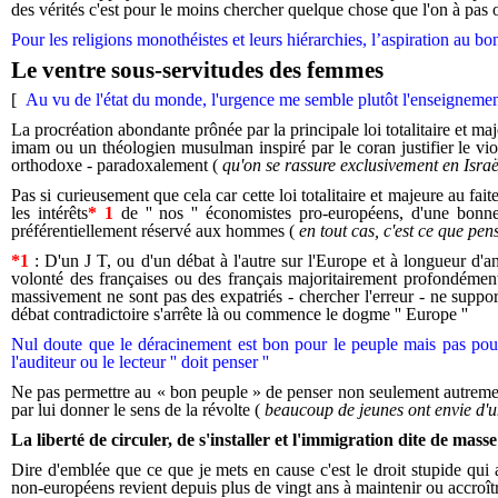
des vérités c'est pour le moins chercher quelque chose que l'on à pas
Pour les religions monothéistes et leurs hiérarchies, l’aspiration au bon
Le ventre sous-servitudes des femmes
[
Au vu de l'état du monde, l'urgence me semble plutôt l'enseignement
La procréation abondante prônée par la principale loi totalitaire et m
imam ou un théologien musulman inspiré par le coran justifier le viol 
orthodoxe - paradoxalement (
qu'on se rassure exclusivement en Isra
Pas si curieusement que cela car cette loi totalitaire et majeure au fa
les intérêts
* 1
de '' nos '' économistes pro-européens, d'une bonne p
préférentiellement réservé aux hommes (
en tout cas, c'est ce que pe
*1
: D'un J T, ou d'un débat à l'autre sur l'Europe et à longueur d'
volonté des françaises ou des français majoritairement profondément
massivement ne sont pas des expatriés - chercher l'erreur - ne support
débat contradictoire s'arrête là ou commence le dogme '' Europe ''
Nul doute que le déracinement est bon pour le peuple mais pas pour l
l'auditeur ou le lecteur '' doit penser ''
Ne pas permettre au « bon peuple » de penser non seulement autrement m
par lui donner le sens de la révolte (
beaucoup de jeunes ont envie d'u
La liberté de circuler, de s'installer et l'immigration dite de masse
Dire d'emblée que ce que je mets en cause c'est le droit stupide qui 
non-européens revient depuis plus de vingt ans à maintenir ou accroît