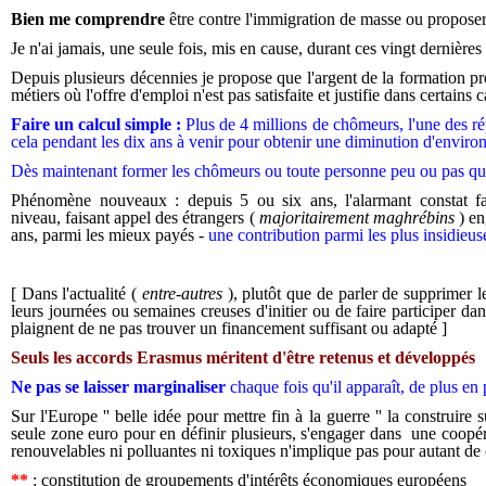
Bien me comprendre
être contre l'immigration de masse ou proposer
Je n'ai jamais, une seule fois, mis en cause, durant ces vingt dernières
Depuis plusieurs décennies je propose que l'argent de la formation pr
métiers où l'offre d'emploi n'est pas satisfaite et justifie dans certain
Faire un calcul simple :
Plus de 4 millions de chômeurs, l'une des rép
cela pendant les dix ans à venir pour obtenir une diminution d'enviro
Dès maintenant former les chômeurs ou toute personne peu ou pas qua
Phénomène nouveaux : depuis 5 ou six ans, l'alarmant constat fai
niveau, faisant appel des étrangers (
majoritairement maghrébins
) en
ans, parmi les mieux payés -
une contribution parmi les plus insidieu
[ Dans l'actualité (
entre-autres
), plutôt que de parler de supprimer 
leurs journées ou semaines creuses d'initier ou de faire participer d
plaignent de ne pas trouver un financement suffisant ou adapté ]
Seuls les accords Erasmus méritent d'être retenus et développés
Ne pas se laisser marginaliser
chaque fois qu'il apparaît, de plus en p
Sur l'Europe '' belle idée pour mettre fin à la guerre '' la construir
seule zone euro pour en définir plusieurs, s'engager dans une coopéra
renouvelables ni polluantes ni toxiques n'implique pas pour autant de
**
: constitution de groupements d'intérêts économiques européens