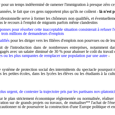
 pour un temps indéterminé de ramener l'immigration à presque zéro ce n
 années, le fait que ces gens rapportent plus qu'ils ne coûtent -
là n'est 
ofessionnelle serve à former les chômeurs non qualifiés, et éventuelleme
s cas le recours à l'emploi de migrants parfois même clandestins
onses pour résorber cette inacceptable situation consisterait à refuser l'e
n trois millions de demandeurs d'emplois
lifiés
pour les diriger vers les filières d'emplois non pourvues ou de l
t de l'introduction dans de nombreuses entreprises, notamment dan
gagés avec un salaire diminué de 30 % pour abaisser le coût du travail e
ses ou les plus rampantes de remplacer une population par une autre
-
le système de protection social des intermittents du spectacle pourquo
ans les petites écoles, dans les lycées les élèves ou les étudiants à la
lus urgent, de contester la trajectoire pris par les partisans nov-platoni
e sur le plan strictement économique réglementée ou normalisée, réaliser 
tion sur de grands projets ou travaux, de mutualiser** l'achat de l'éne
 cautionner ni de poursuivre la construction d'une Europe politique et e