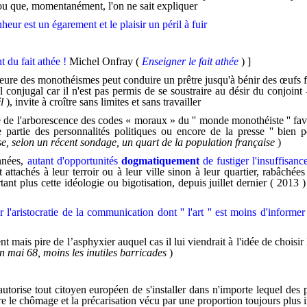
 ou que, momentanément, l'on ne sait expliquer
heur est un égarement et le plaisir un péril à fuir
 du fait athée !
Michel Onfray (
Enseigner le fait athée
) ]
ajeure des monothéismes peut conduire un prêtre jusqu'à bénir des œufs 
conjugal car il n'est pas permis de se soustraire au désir du conjoint - 
ël
), invite à croître sans limites et sans travailler
ite de l'arborescence des codes « moraux » du '' monde monothéiste '' fav
artie des personnalités politiques ou encore de la presse '' bien pe
nse, selon un récent sondage, un quart de la population française
)
années,
autant d'opportunités
dogmatiquement
de fustiger l'insuffisan
 attachés à leur terroir ou à leur ville sinon à leur quartier, rabâch
ant plus cette idéologie ou bigotisation, depuis juillet dernier ( 2013 
'aristocratie de la communication dont '' l'art '' est moins d'inform
ais pire de l’asphyxier auquel cas il lui viendrait à l'idée de choisir l
n mai 68, moins les inutiles barricades
)
autorise tout citoyen européen de s'installer dans n'importe lequel de
re le chômage et la précarisation vécu par une proportion toujours plus