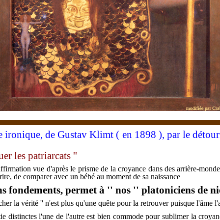
re ironique, de Gustav Klimt ( en 1898 ), par le déto
uer les patriarcats
''
 affirmation vue d'après le prisme de la croyance dans des arrière-mondes
en rire, de comparer avec un bébé au moment de sa naissance
ns fondements, permet à '' nos '' platoniciens de n
her la vérité '' n'est plus qu'une quête pour la retrouver puisque l'âme l
tie distinctes l'une de l'autre est bien commode pour sublimer la croyanc