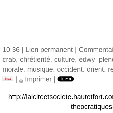
10:36 |
Lien permanent
|
Commentair
crab
,
chrétienté
,
culture
,
edwy_plen
morale
,
musique
,
occident
,
orient
,
r
|
Imprimer
|
http://laiciteetsociete.hautetfort
theocratiques