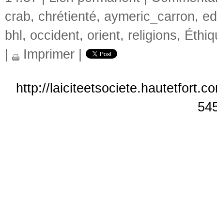
crab
,
chrétienté
,
aymeric_carron
,
ed
bhl
,
occident
,
orient
,
religions
,
Éthiq
|
Imprimer
|
http://laiciteetsociete.hautetfort.
54