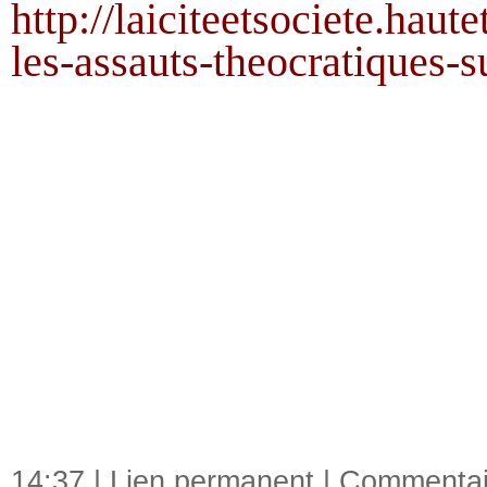
http://laiciteetsociete.hau
les-assauts-theocratiques-
14:37 |
Lien permanent
|
Commentair