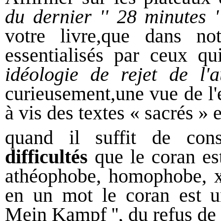
du dernier
''
28 minutes
'
votre livre,
que dans no
essentialis
és par ceux q
idéologie
de rejet de l'
curieusement,
une vue de l'
à vis des textes « sacrés » 
qu
and il suffit
de con
difficultés
que le coran est
athéophobe, homophobe, 
en un mot le c
o
ran est 
Mein Kampf '',
du refus de l