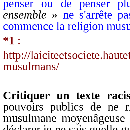
penser ou de penser plu
ensemble
»
ne s'arrête pa
commence la religion mus
*
1
:
http://laiciteetsociete.haut
musulmans/
Critiquer un
texte raci
pouvoirs publics de ne r
musulmane
moyenâgeuse 
déclarer je ne sais quelle 