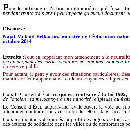
P
our le judaïsme et l'islam, un illuminé
est
pr
êt
à sacrifie
pendant trente trois ans
(
peu importe qu'aucun document ne 
Discours :
Najat Vallaud-Belkacem, ministre de l'Éducation nation
octobre 2014
Extraits
:
Tout en rappelant mon attachement à la neutralité
accompagnant des sorties scolaires ne sont pas soumis à la n
du service public
Pour autant, il peut y avoir des situations particulières, 
manifester leur appartenance ou leurs croyances religieuses
Hors le Conseil d'État,
ce qui est contraire à la loi 1905
, 
de l'ancien régime,
octroyé à une minorité religieuse
au frai
Le
Conseil d’
É
tat,
auparavant,
a
vait
ouvert la voie au subv
attendu
en contradiction avec
la loi de 1905
:
dans son artic
Hors
l
es montants
détournés
au profit des bigots destinés
à 
des actions de solidarité dans
les
ville
s
où de nombreuses
pe