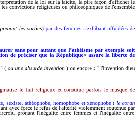
terprétation de la loi sur la laïcité,
la pire façon d'afficher le
t
l
es convictions religieuses ou philosophiques
de l'ensemble
prenant
l
es sorties
)
par des femmes
s'
exhib
ant
affublées d
e
staurer sans pour autant que l’athéisme par exemple soit
tion de préciser que la République
«
assure la liberté de
'' (
ou
une absurde invention
) ou encore : '' l'invention dieu
tigmatise le fait religieux et constitue parfois le masque de
ste, sexiste, athéophobe,
homophobe
et xénophobe
(
le coran
sant
avec force
le
refus
de l'altérité
viol
e
m
m
ent soutenue
par
urcroît,
prônant
l'inégalité entre femmes
et
l'inégalité entre