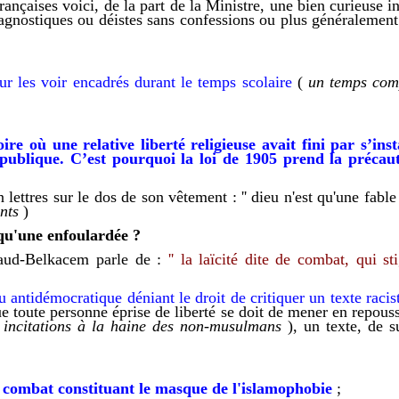
françaises
vo
ici, d
e la part de la Ministre,
une bien c
urieuse in
 agnostiques ou déistes sans confessions o
u plus
générale
men
our les voir encadré
s
d
urant
le temps scolaire
(
un temps
com
re où une relative liberté religieuse avait fini par s’in
publique. C’est pourquoi la loi de 1905 prend la précau
ettres sur le dos de son vêtement : '' dieu n'est qu'une fable 
nts
)
 qu'une enfoulardée ?
laud-Belkacem parle de :
'' la laïcité dite de combat, qui s
u antidémocratique
déniant le droit de
critiquer un texte raci
ue
toute personne éprise de liberté
se
doit de mener en
repous
 incitations à la haine des non-musulmans
),
un texte,
de s
e combat
constituant le masque de l'islamophobie
;