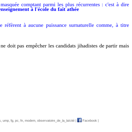
t masquée comptant
parmi l
es plus
récurrentes :
c'est à dire
enseigne
ment
à l'école
du
fait athée
 se réfèrent à aucune puissance surnaturelle comme,
à titre
 ne doit pas empêcher les candidats jihadistes de partir mais
s
,
ump
,
fg
,
pc
,
fn
,
modem
,
observatoire_de_la_laïcité
|
Facebook
|