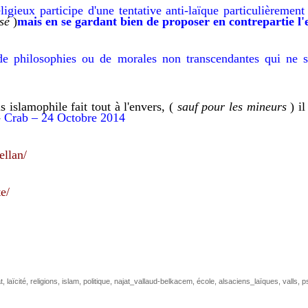
religieux
participe d'
une tentative anti-laïque
particulièremen
sé
)
mais
en
se gard
ant
bien de propose
r
en contrepartie
l'
x de philosophies ou de morales non transcendantes qui ne
 islamophile fait tout à l'envers, (
sauf
pour
les mineurs
) il
-
C
rab –
24 Octobre 2014
ellan/
te/
t
,
laïcité
,
religions
,
islam
,
politique
,
najat_vallaud-belkacem
,
école
,
alsaciens_laïques
,
valls
,
p