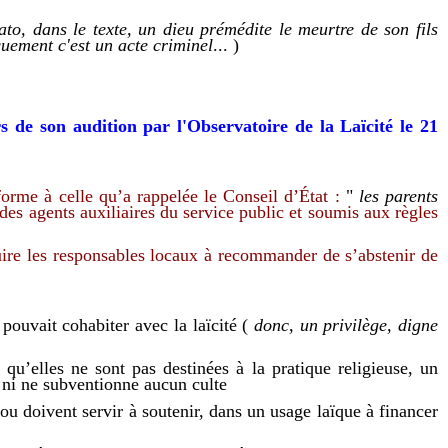
kato,
dans le texte,
un dieu prémédite le meurtre de son fils
quement
c'est
un acte criminel
... )
 de son audition par l'Observatoire de la Laïcité le 21
orme à celle qu’a rappelée le Conseil d’État :
"
les parents
es agents auxiliaires du service public et soumis aux règles
duire les responsables locaux à recommander de s’abstenir de
 pouvait cohabiter avec la laïcité (
donc,
un privilège, digne
qu’elles ne sont pas destinées à la pratique religieuse,
un
e ni ne subventionne aucun culte
 ou
doi
ven
t servir à soutenir,
dans un usage laïque
à
financer