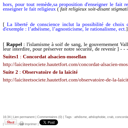
hors
, pour tout remède,
sa
propos
ition d'enseigner le fait 
enseigner
l
e fait religieux
(
fait r
eligieux
soit-disant stigmati
[
La liberté de conscience inclut la possibilité de choi
d'exemple
: l’athéisme, l’agnosticisme, le rationalisme,
ect.
]
[
Rappel
: l'islamisme à soif de sang, le gouvernement Valls
leur interdire, pour préserver notre sécurité, de revenir ] - - 
S
uites
1
:
Concordat alsacien-mosellan
http://laiciteetsociete.hautetfort.com/concordat-alsacien-mos
Suite 2
:
Observatoire de la laïcité
http://laiciteetsociete.hautetfort.com/observatoire-de-la-laici
16:34 |
Lien permanent
|
Commentaires (0)
| Tags :
athéisme
,
athéophobie
,
crab
,
concorda
|
|
Imprimer
|