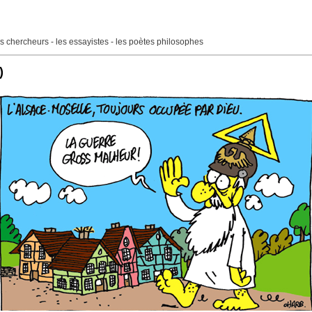
 les chercheurs - les essayistes - les poètes philosophes
)