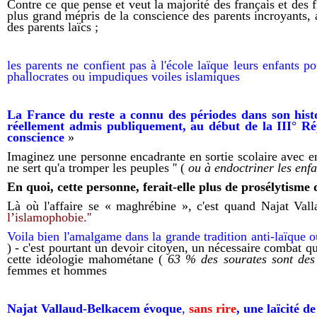
Contre ce que pense et veut la majorité des français et des 
plus grand mépris de la conscience
d
es parents incroyants,
des
parents
laïcs ;
les parents
ne confient pas à l'école laïque leurs enfants p
phallocrates
ou
impudique
s
voiles islamiques
La France du reste a connu des périodes dans son histoi
réellement admis publiquement, au début de la III° Ré
conscience
»
Imaginez une personne encadrante en sortie scolaire avec en l
ne sert qu'a tromper les peuples '' (
ou à endoctriner les enfa
En quoi, cette personne, ferait-elle plus de prosélytisme
Là où l'affaire se « maghrébine », c'est quand
Najat Val
l’islamophobie.''
Voila bien
l'
amalgame dans la grande tradition anti-laïque
o
) -
c'est
pourtant un devoir citoyen,
un
nécessaire
combat
q
cette idéologie mahométane
(
63 % des sourates sont des
femmes et hommes
Najat Vallaud-Belkacem
évoque
,
sans rire
,
une l
aïcité d