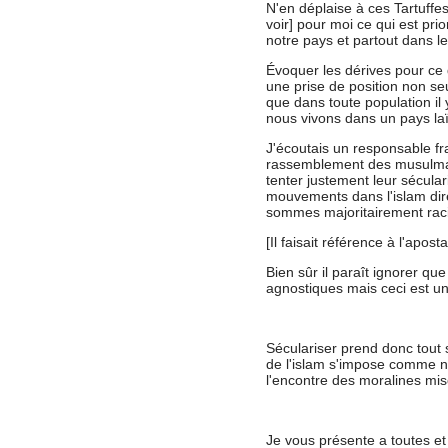
N'en déplaise à ces Tartuffe
voir] pour moi ce qui est pri
notre pays et partout dans 
Évoquer les dérives pour ce q
une prise de position non se
que dans toute population il
nous vivons dans un pays laï
J'écoutais un responsable f
rassemblement des musulman
tenter justement leur sécular
mouvements dans l'islam dire
sommes majoritairement raci
[Il faisait référence à l'aposta
Bien sûr il paraît ignorer q
agnostiques mais ceci est une
Séculariser prend donc tout s
de l'islam s'impose comme nou
l'encontre des moralines mis
Je vous présente a toutes e