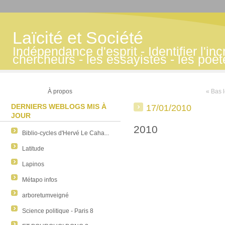
Laïcité et Société
Indépendance d'esprit - Identifier l'inc
chercheurs - les essayistes - les poè
À propos
« Bas 
DERNIERS WEBLOGS MIS À
17/01/2010
JOUR
2010
Biblio-cycles d'Hervé Le Caha...
Latitude
Lapinos
Métapo infos
arboretumveigné
Science politique - Paris 8