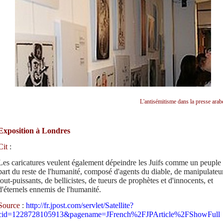
L'antisémitisme dans la presse arab
Exposition à Londres
Cit
:
Les caricatures veulent également dépeindre les Juifs comme un peuple
part du reste de l'humanité, composé d'agents du diable, de manipulateu
tout-puissants, de bellicistes, de tueurs de prophètes et d'innocents, et
d'éternels ennemis de l'humanité.
Source
:
http://fr.jpost.com/servlet/Satellite?
cid=1228728105913&pagename=JFrench%2FJPArticle%2FShowFull