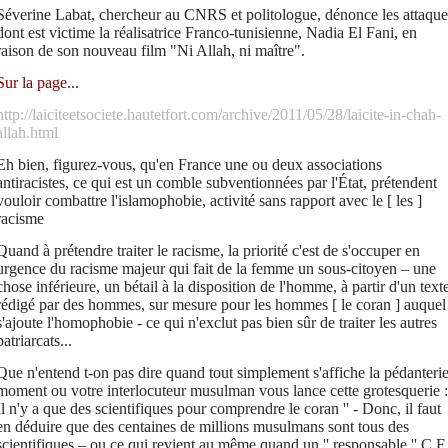
Séverine Labat, chercheur au CNRS et politologue, dénonce les attaque
dont est victime la réalisatrice Franco-tunisienne, Nadia El Fani, en
raison de son nouveau film "Ni Allah, ni maître".
Sur la page...
http://laiciteetsociete.hautetfort.com/archive/2011/05/28/laicite-in-chah-
allah.html
Eh bien, figurez-vous, qu'en France une ou deux associations
antiracistes, ce qui est un comble subventionnées par l'État, prétendent
vouloir combattre l'islamophobie, activité sans rapport avec le [ les ]
racisme
Quand à prétendre traiter le racisme, la priorité c'est de s'occuper en
urgence du racisme majeur qui fait de la femme un sous-citoyen – une
chose inférieure, un bétail à la disposition de l'homme, à partir d'un text
rédigé par des hommes, sur mesure pour les hommes [ le coran ] auquel
s'ajoute l'homophobie - ce qui n'exclut pas bien sûr de traiter les autres
patriarcats...
Que n'entend t-on pas dire quand tout simplement s'affiche la pédanterie
moment ou votre interlocuteur musulman vous lance cette grotesquerie : 
Il n'y a que des scientifiques pour comprendre le coran '' - Donc, il faut
en déduire que des centaines de millions musulmans sont tous des
scientifiques – ou ce qui revient au même quand un '' responsable '' C F