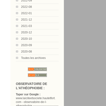
2022-09
2022-08
2022-01
2021-12
2021-03
2020-12
2020-10
2020-09
2020-08
Toutes les archives
OBSERVATOIRE DE
L'ATHÉOPHOBIE :
Taper sur Google :
www.laiciteetsociete.hautetfort.
com - observatoire-de-l-
atheophobie ---------------------------