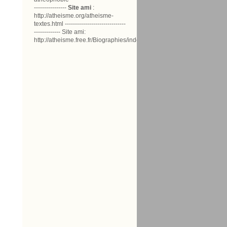
----------------
Site ami
:
http://atheisme.org/atheisme-
textes.html ------------------------------
------------- Site ami:
http://atheisme.free.fr/Biographies/index.html