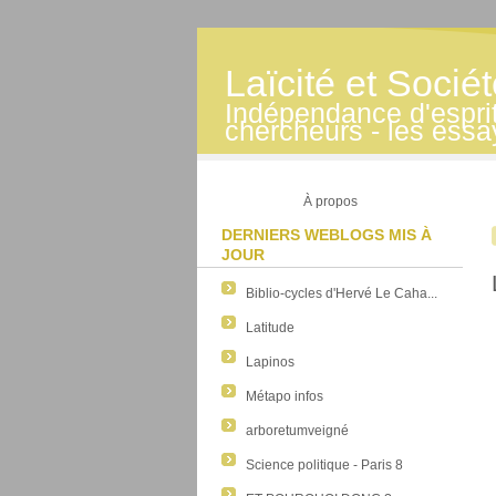
Laïcité et Socié
Indépendance d'esprit -
chercheurs - les essa
À propos
DERNIERS WEBLOGS MIS À
JOUR
Biblio-cycles d'Hervé Le Caha...
Latitude
Lapinos
Métapo infos
arboretumveigné
Science politique - Paris 8