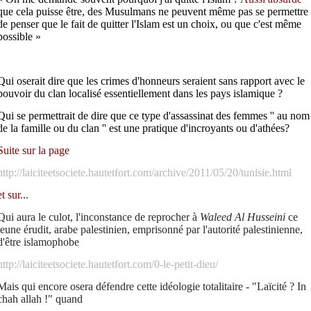
que cela puisse être, des Musulmans ne peuvent même pas se permettre
de penser que le fait de quitter l'Islam est un choix, ou que c'est même
possible
»
Qui oserait dire que les crimes d'honneurs seraient sans rapport avec le
pouvoir du clan localisé essentiellement dans les pays islamique ?
Qui se permettrait de dire que ce type d'assassinat des femmes '' au nom
de la famille ou du clan '' est une pratique d'incroyants ou d'athées?
Suite sur la page
http://laiciteetsociete.hautetfort.com/archive/2011/05/20/tunisie.html
et sur...
Qui aura le culot, l'inconstance de reprocher à
Waleed Al Husseini
ce
jeune érudit, arabe palestinien, emprisonné par l'autorité palestinienne,
d'être islamophobe
http://laiciteetsociete.hautetfort.com/0-le-petit-dieu/
Mais qui encore osera défendre cette idéologie totalitaire - "
Laïcité ? In
chah allah !
" quand