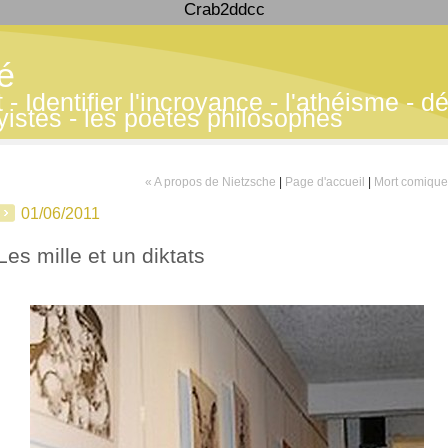
Crab2ddcc
té
 Identifier l'incroyance - l'athéisme - déf
yistes - les poètes philosophes
« A propos de Nietzsche
|
Page d'accueil
|
Mort comique
01/06/2011
Les mille et un diktats