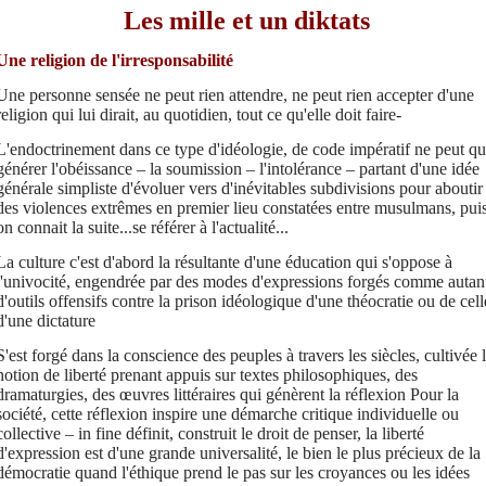
Les mille et un diktats
Une religion de l'irresponsabilité
Une personne sensée ne peut rien attendre, ne peut rien accepter d'une
religion qui lui dirait, au quotidien, tout ce qu'elle doit faire-
L'endoctrinement dans ce type d'idéologie, de code impératif ne peut q
générer l'obéissance – la soumission – l'intolérance – partant d'une idée
générale simpliste d'évoluer vers d'inévitables subdivisions pour aboutir
des violences extrêmes en premier lieu constatées entre musulmans, pui
on connait la suite...se référer à l'actualité...
La culture c'est d'abord la résultante d'une éducation qui s'oppose à
l'univocité, engendrée par des modes d'expressions forgés comme autan
d'outils offensifs contre la prison idéologique d'une théocratie ou de cell
d'une dictature
S'est forgé dans la conscience des peuples à travers les siècles, cultivée 
notion de liberté prenant appuis sur textes philosophiques, des
dramaturgies, des œuvres littéraires qui génèrent la réflexion Pour la
société, cette réflexion inspire une démarche critique individuelle ou
collective – in fine définit, construit le droit de penser, la liberté
d'expression est d'une grande universalité, le bien le plus précieux de la
démocratie quand l'éthique prend le pas sur les croyances ou les idées