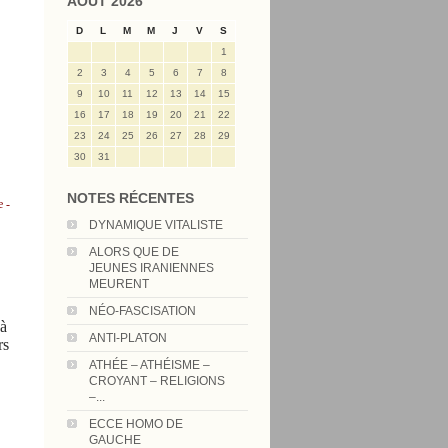
AOÛT 2026
D
L
M
M
J
V
S
1
2
3
4
5
6
7
8
9
10
11
12
13
14
15
16
17
18
19
20
21
22
23
24
25
26
27
28
29
30
31
NOTES RÉCENTES
e -
DYNAMIQUE VITALISTE
ALORS QUE DE
JEUNES IRANIENNES
MEURENT
NÉO-FASCISATION
 à
ANTI-PLATON
rs
ATHÉE – ATHÉISME –
CROYANT – RELIGIONS
–...
ECCE HOMO DE
GAUCHE