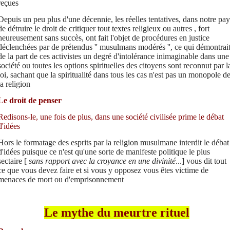
reçues
Depuis un peu plus d'une décennie, les réelles tentatives, dans notre pay
de détruire le droit de critiquer tout textes religieux ou autres , fort
heureusement sans succès, ont fait l'objet de procédures en justice
déclenchées par de prétendus '' musulmans modérés '', ce qui démontrai
de la part de ces activistes un degré d'intolérance inimaginable dans une
société ou toutes les options spirituelles des citoyens sont reconnut par l
loi, sachant que la spiritualité dans tous les cas n'est pas un monopole d
la religion
Le droit de penser
Redisons-le, une fois de plus, dans une société civilisée prime le débat
d'idées
Hors le formatage des esprits par la religion musulmane interdit le débat
d'idées puisque ce n'est qu'une sorte de manifeste politique le plus
sectaire [
sans rapport avec la croyance en une divinité
...] vous dit tout
ce que vous devez faire et si vous y opposez vous êtes victime de
menaces de mort ou d'emprisonnement
Le mythe du meurtre rituel