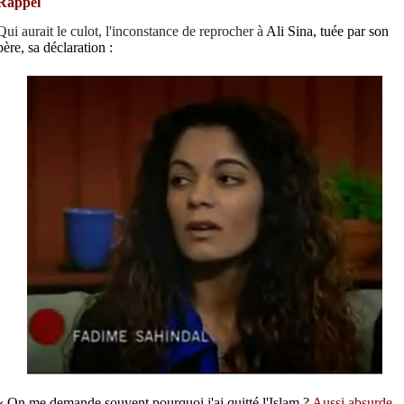
Rappel
Qui aurait le culot, l'inconstance de reprocher à
Ali Sina, tuée par son
père, sa déclaration :
«
On me demande souvent pourquoi j'ai quitté l'Islam ?
Aussi absurde