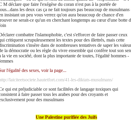
C M déclare que faire l'exégèse du coran n'est pas à la portée de
tous...dans les deux cas ça ne fait toujours pas beaucoup de musulmans
en insistant un peu vous verrez qu'on aura beaucoup de chance d'en
trouver ne serait-ce qu'un en cherchant longtemps au cœur d'une botte 
foin
Déclarer combattre l'islamophobie, c'est s'efforcer de faire passer ceux
qui critiquent scrupuleusement les textes pour des illettrés, mais cette
discrimination s'insère dans de nombreuses tentatives de saper les valeu
de la démocratie ou les règle du vivre ensemble qui confère tout son sen
à la vie en société, dont la plus importante de toutes, l'égalité hommes -
femmes
Sur l'égalité des sexes, voir la page...
http://laiciteetsociete.hautetfort.com/41-les-diktats-musulmans/
Ce qui est préjudiciable ce sont facilitées de langage toxiques qui
consistent à faire passer tous les arabes pour des croyants et
exclusivement pour des musulmans
Une Palestine purifiée des Juifs