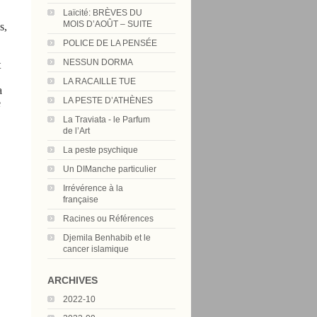
Laïcité: BRÈVES DU
MOIS D’AOÛT – SUITE
s,
POLICE DE LA PENSÉE
NESSUN DORMA
t
LA RACAILLE TUE
a
LA PESTE D’ATHÈNES
e
La Traviata - le Parfum
de l’Art
La peste psychique
Un DIManche particulier
Irrévérence à la
française
Racines ou Références
Djemila Benhabib et le
cancer islamique
ARCHIVES
2022-10