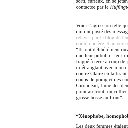
sorti, furieux, en se jet
contactée par le
Huffingt
Voici l’agression telle q
qui ont posté des messag
relayés par le blog de l
conférencière et auteure 
“Ils ont délibérément ouv
que leur pitbull et leur r
frappé à terre à coup de p
m’étranglant avec mon co
contre Claire en la tiran
coups de poing et des co
Giroudeau, l’une des deu
point au front, un collie
grosse bosse au front”.
“
Xénophobe, homophob
Les deux femmes étaient