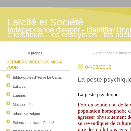
Laïcité et Société
Indépendance d'esprit - Identifier l'inc
chercheurs - les essayistes - les poè
À propos
« Responsable sinon c
DERNIERS WEBLOGS MIS À
04/08/2012
JOUR
Biblio-cycles d'Hervé Le Caha...
La peste psychiqu
Latitude
La peste psychique
Lapinos
Fort du soutien ou de la 
Métapo infos
population homophobe des
arboretumveigné
agresser physiquement d
se revendiquer de culture
Science politique - Paris 8
pire des pollutions avec 