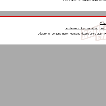
Créer
Les derniers blogs mis à jour
|
Les d
Déclarer un contenu illicite
|
Mentions légales de ce blog
|
H