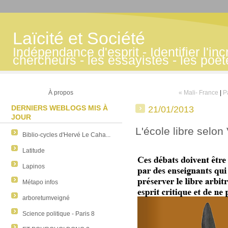
Laïcité et Société
Indépendance d'esprit - Identifier l'inc
chercheurs - les essayistes - les poè
À propos
« Mali- France
|
P
DERNIERS WEBLOGS MIS À
21/01/2013
JOUR
L'école libre selon
Biblio-cycles d'Hervé Le Caha...
Latitude
Lapinos
Métapo infos
arboretumveigné
Science politique - Paris 8