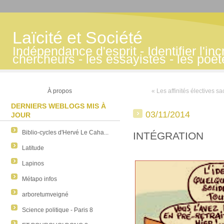
Laïcité et Société
Indépendance d'esprit - Identifier l'inc
chercheurs - les essayistes - les poè
À propos
« Les affinités électives sac
DERNIERS WEBLOGS MIS À
03/11/2014
JOUR
Biblio-cycles d'Hervé Le Caha...
INTÉGRATION
Latitude
Lapinos
Métapo infos
arboretumveigné
Science politique - Paris 8