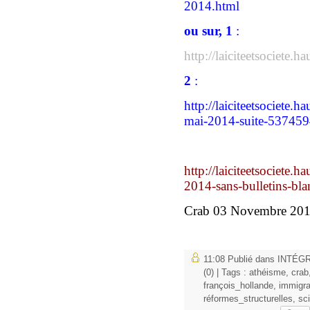
2014.html
ou sur, 1
:
http://laiciteetsociete.
2
:
http://laiciteetsociete.
mai-2014-suite-537459
http://laiciteetsociete.
2014-sans-bulletins-bl
Crab 03 Novembre 20
11:08 Publié dans
INTÉG
(0)
| Tags :
athéisme
,
crab
françois_hollande
,
immigra
réformes_structurelles
,
sc