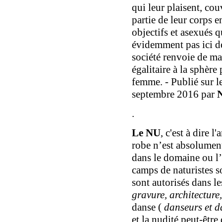
qui leur plaisent, cou
partie de leur corps e
objectifs et asexués q
évidemment pas ici d
société renvoie de m
égalitaire à la sphèr
femme. - Publié sur l
septembre 2016 par
N
.
Le NU
, c'est à dire 
robe n’est absolument
dans le domaine ou l’e
camps de naturistes s
sont autorisés dans le
gravure, architecture
danse (
danseurs et d
et la nudité peut-être