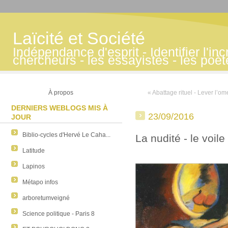
Laïcité et Société
Indépendance d'esprit - Identifier l'inc
chercheurs - les essayistes - les poè
À propos
« Abattage rituel - Lever l’om
DERNIERS WEBLOGS MIS À
23/09/2016
JOUR
Biblio-cycles d'Hervé Le Caha...
La nudité - le voile 
Latitude
Lapinos
Métapo infos
arboretumveigné
Science politique - Paris 8