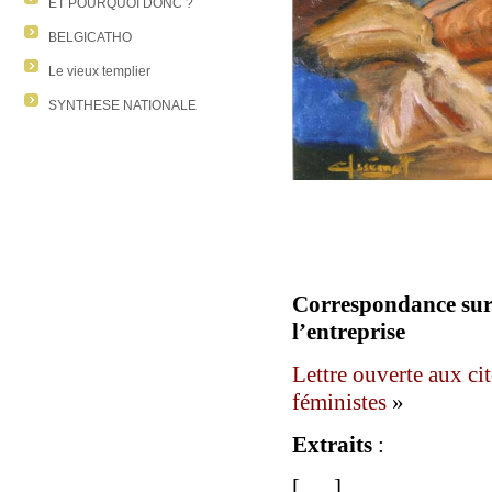
ET POURQUOI DONC ?
BELGICATHO
Le vieux templier
SYNTHESE NATIONALE
Correspondance sur 
l’entreprise
Lettre ouverte aux 
féministes
»
Extraits
:
[ … ]