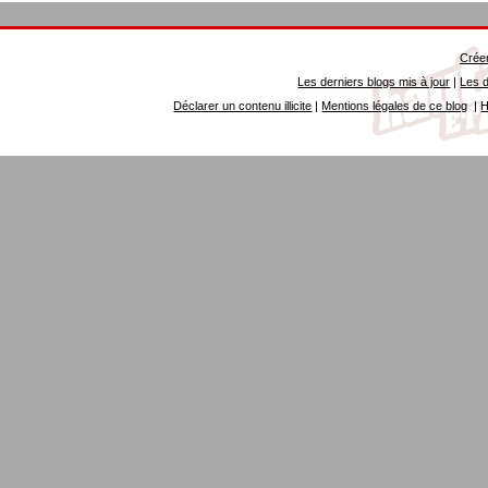
Créer
Les derniers blogs mis à jour
|
Les d
Déclarer un contenu illicite
|
Mentions légales de ce blog
|
H