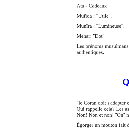
Ata - Cadeaux
Mufîda
: "Utile".
Munîra
: "Lumineuse".
Mehar: ''Dot''
Les prénoms musulmans ci
authentiques.
Q
"le Coran doit s'adapter e
Qui rappelle cela? Les a
Non! Non et non! ''On'' ne
Égorger un mouton fait d