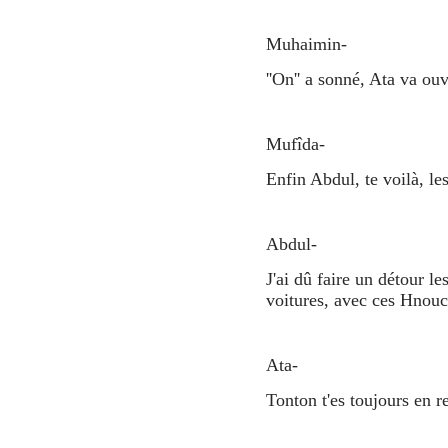
Muhaimin-
''On'' a sonné, Ata va ou
Mufîda-
Enfin Abdul, te voilà, le
Abdul-
J'ai dû faire un détour le
voitures, avec ces Hnouch 
Ata-
Tonton t'es toujours en re