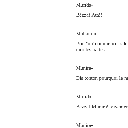
Mufîda-
Bézzaf Ata!!!
Muhaimin-
Bon ''on' commence, silen
moi les pattes.
Munîra-
Dis tonton pourquoi le 
Mufîda-
Bézzaf Munîra! Vivement 
Munîra-