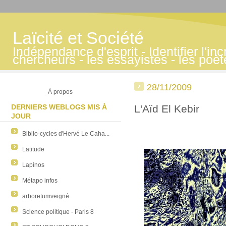
Laïcité et Société
Indépendance d'esprit - Identifier l'inc
chercheurs - les essayistes - les poè
28/11/2009
À propos
DERNIERS WEBLOGS MIS À
L'Aïd El Kebir
JOUR
Biblio-cycles d'Hervé Le Caha...
Latitude
Lapinos
Métapo infos
arboretumveigné
Science politique - Paris 8