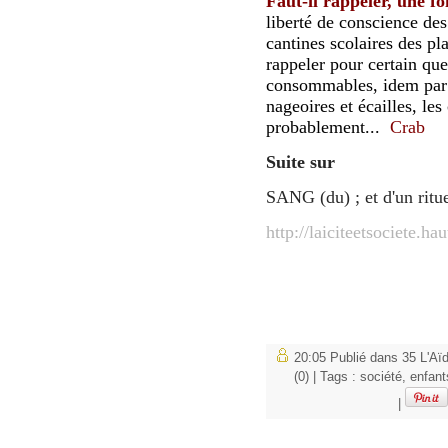
Faut-il rappeler, une fo
liberté de conscience des
cantines scolaires des pl
rappeler pour certain que
consommables, idem par 
nageoires et écailles, les 
probablement...
Crab
Suite sur
SANG (du) ; et d'un rituel
http://laiciteetsociete.ha
20:05 Publié dans
35 L'Aïd
(0)
| Tags :
société
,
enfant
|