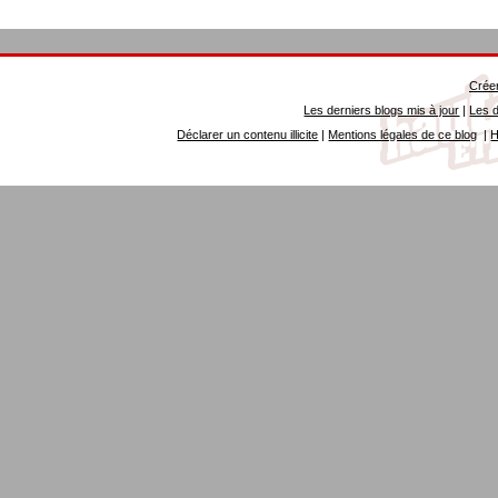
Créer
Les derniers blogs mis à jour
|
Les d
Déclarer un contenu illicite
|
Mentions légales de ce blog
|
H