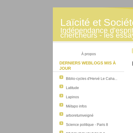
Laïcité et Socié
Indépendance d'esprit -
chercheurs - les essa
À propos
DERNIERS WEBLOGS MIS À
JOUR
Biblio-cycles d'Hervé Le Caha...
Latitude
Lapinos
Métapo infos
arboretumveigné
Science politique - Paris 8