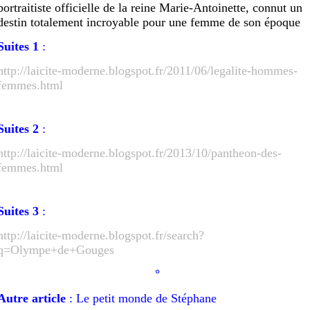
portraitiste officielle de la reine Marie-Antoinette, connut un
destin totalement incroyable pour une femme de son époque
Suites
1
:
http://laicite-moderne.blogspot.fr/2011/06/legalite-hommes-
femmes.html
Suites 2
:
http://laicite-moderne.blogspot.fr/2013/10/pantheon-des-
femmes.html
Suites 3
:
http://laicite-moderne.blogspot.fr/search?
q=Olympe+de+Gouges
°
Autre article
: Le petit monde de Stéphane