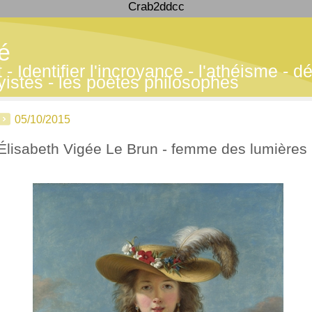
Crab2ddcc
té
 Identifier l'incroyance - l'athéisme - déf
yistes - les poètes philosophes
05/10/2015
Élisabeth Vigée Le Brun - femme des lumières