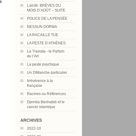
s
Laïcité: BRÈVES DU
MOIS D’AOÛT – SUITE
POLICE DE LA PENSÉE
NESSUN DORMA
LA RACAILLE TUE
LA PESTE D’ATHÈNES
La Traviata - le Parfum
de l’Art
La peste psychique
Un DIManche particulier
Irrévérence à la
française
Racines ou Références
Djemila Benhabib et le
cancer islamique
ARCHIVES
2022-10
a