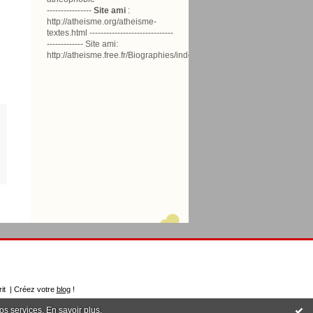
----------------
Site ami
:
http://atheisme.org/atheisme-
textes.html ------------------------------
------------- Site ami:
http://atheisme.free.fr/Biographies/index.html
rit | Créez votre
blog
!
nos services.
En savoir plus
.