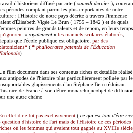
travail d'historiens diffusé par arte (
samedi dernier
), couvran
les périodes comptant parmi les plus importantes de notre
culture : l
'Histoire
de notre pays décrite à travers l'immense
talent d'Élisabeth Vigée Le Brun ( 1755 – 1842 ) et de quels
femmes peintres de grands talents et de renom, en leurs temps
qu'ignorent
«
royalement
»
les manuels scolaires élaborés
,
depuis que l'école publique est obligatoire
,
par des
platoniciens
*
(
*
phallocrates p
atentés
de l'Éducation
Nationale
)
Un
film document
dans ses contenus
riches et détaillés
réalisé
aux antipodes de l'histoire
plus particulièrement
polluée
par l
e
insupportables glapissements d'un
Stéphane Bern
réduisant
l'histoire de France à son délire monarchique
objet de diffusio
sur une autre chaîne
En effet il ne fut pas
exclusivement
(
ce qui est loin d'être rie
)
question
d'histoire de l'art mais de l'Histoire de ces périodes
riches
où les femmes qui avaient tout gagnés au XVIIIe siècle