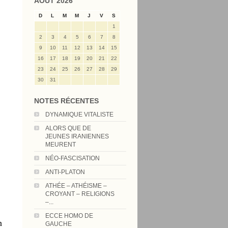
AOÛT 2026
D
L
M
M
J
V
S
1
2
3
4
5
6
7
8
9
10
11
12
13
14
15
16
17
18
19
20
21
22
23
24
25
26
27
28
29
30
31
NOTES RÉCENTES
DYNAMIQUE VITALISTE
ALORS QUE DE
JEUNES IRANIENNES
MEURENT
NÉO-FASCISATION
ANTI-PLATON
ATHÉE – ATHÉISME –
CROYANT – RELIGIONS
–...
ECCE HOMO DE
n
GAUCHE