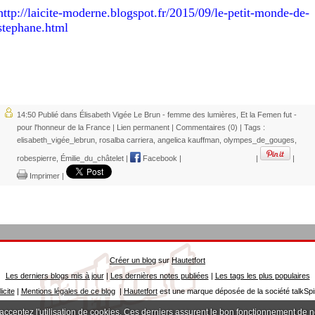
http://laicite-moderne.blogspot.fr/2015/09/le-petit-monde-de-
stephane.html
14:50 Publié dans
Élisabeth Vigée Le Brun - femme des lumières
,
Et la Femen fut -
pour l'honneur de la France
|
Lien permanent
|
Commentaires (0)
| Tags :
elisabeth_vigée_lebrun
,
rosalba carriera
,
angelica kauffman
,
olympes_de_gouges
,
robespierre
,
Émilie_du_châtelet
|
Facebook
|
|
|
Imprimer
|
Créer un blog
sur
Hautetfort
Les derniers blogs mis à jour
|
Les dernières notes publiées
|
Les tags les plus populaires
icite
|
Mentions légales de ce blog
|
Hautetfort
est une marque déposée de la société talkSpi
 acceptez l'utilisation de cookies. Ces derniers assurent le bon fonctionnement de 