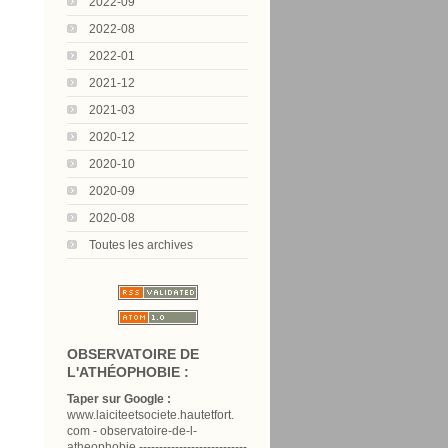
2022-09
2022-08
2022-01
2021-12
2021-03
2020-12
2020-10
2020-09
2020-08
Toutes les archives
OBSERVATOIRE DE
L'ATHÉOPHOBIE :
Taper sur Google :
www.laiciteetsociete.hautetfort.
com - observatoire-de-l-
atheophobie ---------------------------