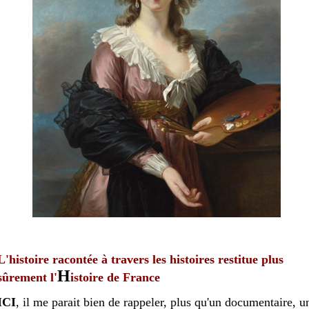
L'histoire racontée à travers les histoires restitue plus
H
sûrement l'
istoire de France
ICI
, il me parait bien de rappeler, plus qu'un documentaire, u