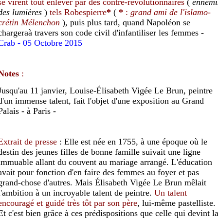
se virent tout enlever par des contre-révolutionnaires
(
ennemi
des lumières
)
tels Robespierre
*
(
*
:
grand ami de l'islamo-
crétin
Mélenchon
)
, puis plus tard,
quand
Napoléon
se
charge
ra
à travers son code civil
d'
infantilis
er
les femmes -
Crab - 05 Octobre 2015
N
otes
:
Jusqu'au 11 janvier, Louise-Élisabeth Vigée Le Brun, peintre
d'un immense talent, fait l'objet d'une exposition au Grand
Palais -
à Paris -
Extrait de presse
: Elle est née en 1755, à une époque où le
destin des jeunes filles de bonne famille suivait une ligne
immuable allant du couvent au mariage arrangé. L'éducation
avait pour fonction d'en faire des femmes au foyer et pas
grand-chose d'autres. Mais Élisabeth Vigée Le Brun mêlait
l'ambition à un incroyable talent de peintre.
Un talent
encouragé et guidé très tôt par son père
, lui-même pastelliste.
Et c'est bien grâce à ces prédispositions que celle qui devint l