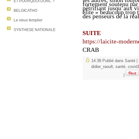
les autres
,
sinon toujou
ET POURQUOI DONC ?
fortement
soutenu pa
pétrifiant
jusqu’aux v
BELGICATHO
élite »
beaucoup trop
t
des penseurs de la ré
Le vieux templier
SYNTHESE NATIONALE
SUITE
https://laicite-moder
CRAB
14:38 Publié dans
Santé
|
didier_raoult
,
santé
,
covid
|