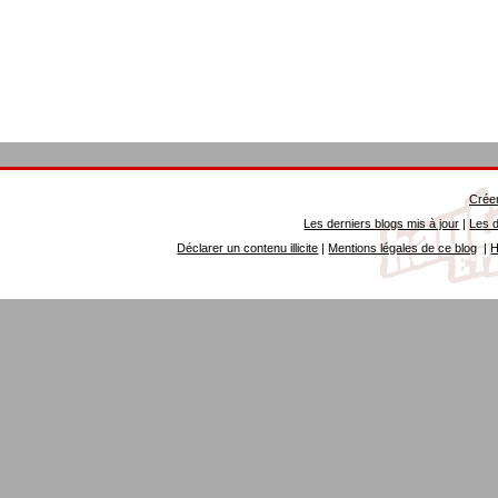
Créer
Les derniers blogs mis à jour
|
Les d
Déclarer un contenu illicite
|
Mentions légales de ce blog
|
H