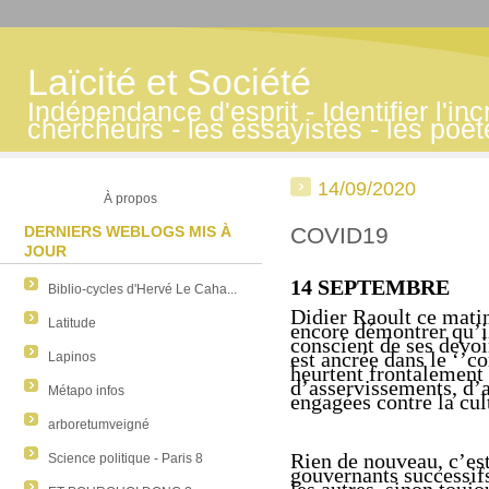
Laïcité et Société
Indépendance d'esprit - Identifier l'inc
chercheurs - les essayistes - les poè
14/09/2020
À propos
DERNIERS WEBLOGS MIS À
COVID19
JOUR
14 SEPTEMBRE
Biblio-cycles d'Hervé Le Caha...
Didier Raoult ce mat
Latitude
encore démontrer qu’il
conscient de ses devoi
est ancrée dans le ‘’c
Lapinos
heurtent
frontalement
d’asservissements,
d’
Métapo infos
engagées contre la cul
arboretumveigné
Rien de nouveau
,
c’es
Science politique - Paris 8
gouvernants successif