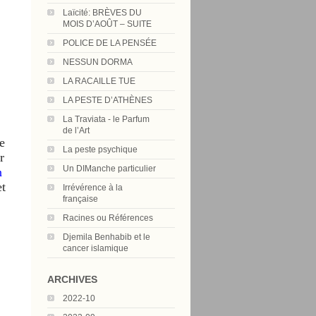
Laïcité: BRÈVES DU
MOIS D’AOÛT – SUITE
POLICE DE LA PENSÉE
NESSUN DORMA
LA RACAILLE TUE
LA PESTE D’ATHÈNES
La Traviata - le Parfum
de l’Art
e
La peste psychique
r
Un DIManche particulier
n
t
Irrévérence à la
française
Racines ou Références
Djemila Benhabib et le
cancer islamique
ARCHIVES
2022-10