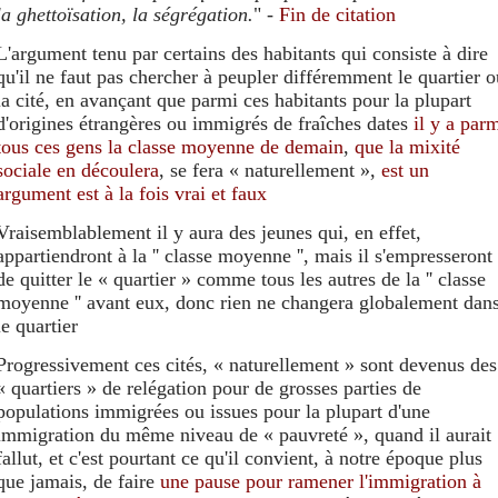
la ghettoïsation, la ségrégation.
" -
Fin de citation
L'argument tenu par certains des habitants qui consiste à dire
qu'il ne faut pas chercher à peupler différemment le quartier o
la cité, en avançant que parmi ces habitants pour la plupart
d'origines étrangères ou immigrés de fraîches dates
il y
a
parm
tous ces gens
la classe moyenne de demain
,
que la mixité
sociale en découlera
, se fera « naturellement »,
est un
argument est à la fois vrai et faux
Vraisemblablement il y aura des jeunes qui, en effet,
appartiendront à la '' classe moyenne '', mais il s'empresseront
de quitter le « quartier » comme tous les autres de la '' classe
moyenne '' avant eux, donc rien ne changera globalement dan
le quartier
Progressivement ces cités, « naturellement » sont devenus des
« quartiers » de relégation pour de grosses parties de
populations immigrées ou issues pour la plupart d'une
immigration du même niveau de « pauvreté », quand il aurait
fallut, et c'est pourtant ce qu'il convient, à notre époque plus
que jamais, de faire
une pause pour ramener l'immigration à