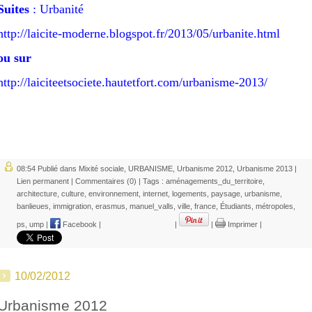
Suites
: Urbanité
http://laicite-moderne.blogspot.fr/2013/05/urbanite.html
ou sur
http://laiciteetsociete.hautetfort.com/urbanisme-2013/
08:54 Publié dans
Mixité sociale
,
URBANISME
,
Urbanisme 2012
,
Urbanisme 2013
|
Lien permanent
|
Commentaires (0)
| Tags :
aménagements_du_territoire
,
architecture
,
culture
,
environnement
,
internet
,
logements
,
paysage
,
urbanisme
,
banlieues
,
immigration
,
erasmus
,
manuel_valls
,
ville
,
france
,
Étudiants
,
métropoles
,
ps
,
ump
|
Facebook
|
|
|
Imprimer
|
10/02/2012
Urbanisme 2012