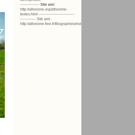
----------------
Site ami
:
http://atheisme.org/atheisme-
textes.html ------------------------------
------------- Site ami:
http://atheisme.free.fr/Biographies/index.html