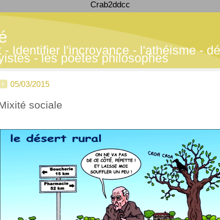
Crab2ddcc
té
 Identifier l'incroyance - l'athéisme - déf
yistes - les poètes philosophes
05/03/2015
Mixité sociale