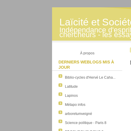
Laïcité et Socié
Indépendance d'esprit -
chercheurs - les essa
À propos
DERNIERS WEBLOGS MIS À
JOUR
Biblio-cycles d'Hervé Le Caha...
Latitude
Lapinos
Métapo infos
arboretumveigné
Science politique - Paris 8