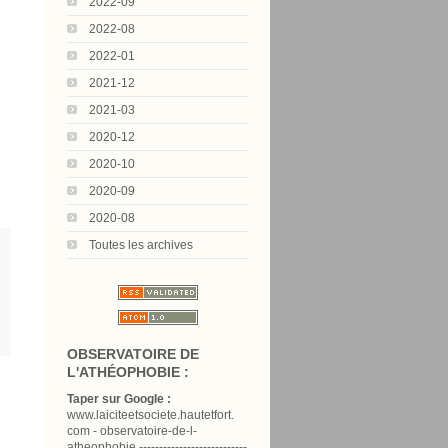
2022-09
2022-08
2022-01
2021-12
2021-03
2020-12
2020-10
2020-09
2020-08
Toutes les archives
OBSERVATOIRE DE
L'ATHÉOPHOBIE :
Taper sur Google :
www.laiciteetsociete.hautetfort.
com - observatoire-de-l-
atheophobie ---------------------------