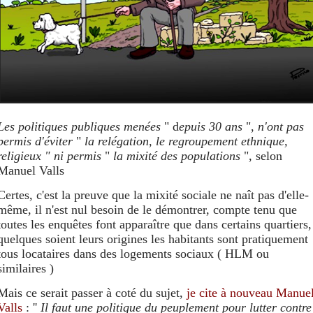
Les politiques publiques menées
" d
epuis 30 ans
",
n'ont pas
permis d'éviter
"
la relégation, le regroupement ethnique,
religieux " ni permis
"
la mixité des populations
", selon
Manuel Valls
Certes, c'est la preuve que la mixité sociale ne naît pas d'elle-
même, il n'est nul besoin de le démontrer, compte tenu que
toutes les enquêtes font apparaître que dans certains quartiers,
quelques soient leurs origines les habitants sont pratiquement
tous locataires dans des logements sociaux ( HLM ou
similaires )
Mais ce serait passer à coté du sujet,
je cite à nouveau Manue
Valls
: ''
Il faut une politique du peuplement pour lutter contre