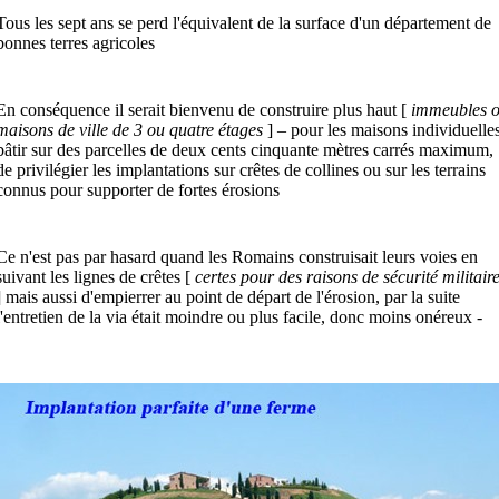
Tous les sept ans se perd l'équivalent de la surface d'un département de
bonnes terres agricoles
En conséquence il serait bienvenu de construire plus haut [
immeubles 
maisons de ville de 3 ou quatre étages
] – pour les maisons individuelles
bâtir sur des parcelles de deux cents cinquante mètres carrés maximum,
de privilégier les implantations sur crêtes de collines ou sur les terrains
connus pour supporter de fortes érosions
Ce n'est pas par hasard quand les Romains construisait leurs voies en
suivant les lignes de crêtes [
certes pour des raisons de sécurité militair
] mais aussi d'empierrer au point de départ de l'érosion, par la suite
l'entretien de la via était moindre ou plus facile, donc moins onéreux -