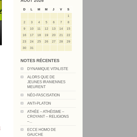
AOÛT 2026
D
L
M
M
J
V
S
1
2
3
4
5
6
7
8
9
10
11
12
13
14
15
16
17
18
19
20
21
22
23
24
25
26
27
28
29
30
31
NOTES RÉCENTES
DYNAMIQUE VITALISTE
ALORS QUE DE
JEUNES IRANIENNES
MEURENT
NÉO-FASCISATION
ANTI-PLATON
ATHÉE – ATHÉISME –
CROYANT – RELIGIONS
–...
l
ECCE HOMO DE
GAUCHE