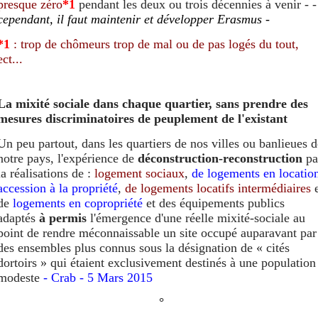
presque zéro
*1
pendant les deux ou trois décennies à venir - -
cependant,
il faut
maintenir et développer Erasmus
-
*1
: trop de chômeurs trop de mal ou de pas logés du tout,
ect...
La mixité sociale dans chaque quartier, sans prendre des
mesures discriminatoires de peuplement de l'existant
Un peu partout, dans les quartiers de nos villes ou banlieues d
notre pays, l'expérience de
déconstruction-reconstruction
pa
la réalisations de :
logement sociaux
,
de logements en locatio
accession à la propriété
,
de logements locatifs intermédiaires
e
de
logements en copropriété
et des équipements publics
adaptés
à permis
l'émergence d'une réelle mixité-sociale au
point de rendre méconnaissable un site occupé auparavant par
des ensembles plus connus sous la désignation de « cités
dortoirs » qui étaient exclusivement destinés à une population
modeste
- Crab - 5 Mars 2015
°