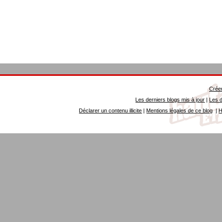
Créer
Les derniers blogs mis à jour
|
Les d
Déclarer un contenu illicite
|
Mentions légales de ce blog
|
H