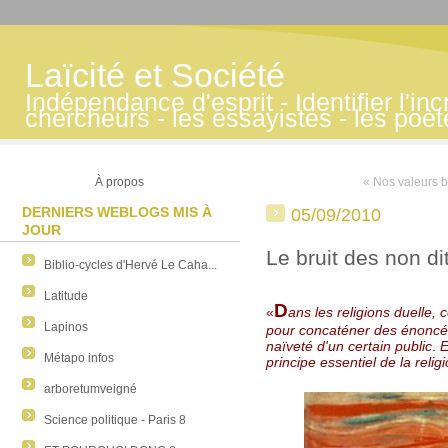
Laïcité et Société
Indépendance d'esprit - Identifier l'inc
chercheurs - les essayistes - les poè
À propos
« Nos valeurs b
DERNIERS WEBLOGS MIS À
05/09/2010
JOUR
Le bruit des non di
Biblio-cycles d'Hervé Le Caha...
Latitude
D
«
ans les religions
duelle,
c
Lapinos
pour concaténer des énoncés
naïveté d'un certain public
.
E
Métapo infos
principe essentiel de la reli
arboretumveigné
Science politique - Paris 8