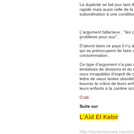
La duplicité se fait jour tant
d
rapide mais aussi celle de la 
subordination à une condition
L
'argument
fallacieux ;
''les
problème pour eux''...
D'abord dans ce pays il n'y 
qui se préoccupent de faire 
consommation...
Ce type d'argument n'a pas d
tentatives de divisions et du
ceux incapables d'esprit de c
lettre de vieux textes obsol
è
bourrer le crâne de leurs e
leurs enfants
à la cantine sco
Crab
Suite sur
L'Aïd El Kebir
http://laiciteetsociete.hautetf