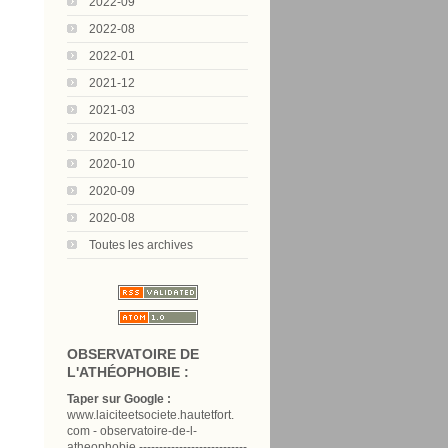
2022-09
2022-08
2022-01
2021-12
2021-03
2020-12
2020-10
2020-09
2020-08
Toutes les archives
OBSERVATOIRE DE
L'ATHÉOPHOBIE :
Taper sur Google :
www.laiciteetsociete.hautetfort.
com - observatoire-de-l-
atheophobie ---------------------------