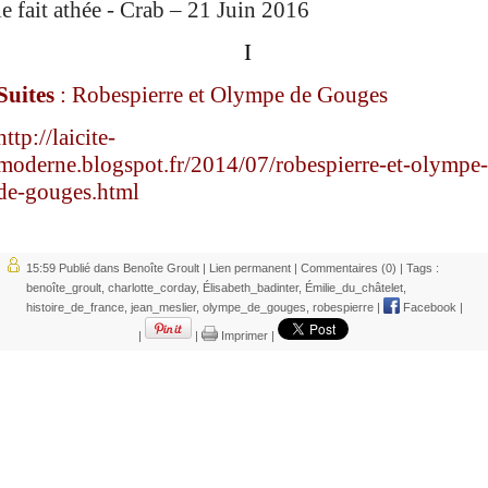
le fait athée
- Crab – 21 Juin 2016
I
Suites
:
Robespierre et Olympe de Gouges
http://laicite-
moderne.blogspot.fr/2014/07/robespierre-et-olympe-
de-gouges.html
15:59 Publié dans
Benoîte Groult
|
Lien permanent
|
Commentaires (0)
| Tags :
benoîte_groult
,
charlotte_corday
,
Élisabeth_badinter
,
Émilie_du_châtelet
,
histoire_de_france
,
jean_meslier
,
olympe_de_gouges
,
robespierre
|
Facebook
|
|
|
Imprimer
|