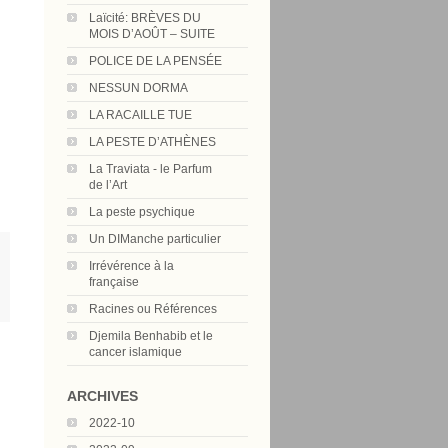
Laïcité: BRÈVES DU
MOIS D’AOÛT – SUITE
POLICE DE LA PENSÉE
NESSUN DORMA
LA RACAILLE TUE
LA PESTE D’ATHÈNES
La Traviata - le Parfum
de l’Art
La peste psychique
Un DIManche particulier
Irrévérence à la
française
Racines ou Références
Djemila Benhabib et le
cancer islamique
ARCHIVES
2022-10