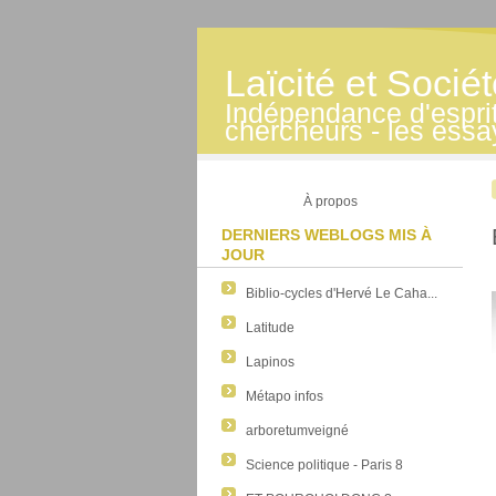
Laïcité et Socié
Indépendance d'esprit -
chercheurs - les essa
À propos
DERNIERS WEBLOGS MIS À
JOUR
Biblio-cycles d'Hervé Le Caha...
Latitude
Lapinos
Métapo infos
arboretumveigné
Science politique - Paris 8