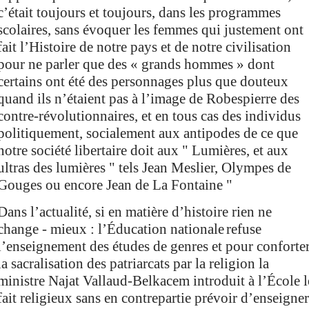
c’
était toujours et toujours, dans les programmes
scolaires,
sans évoquer les femmes qui justement ont
fait l’Histoire de notre pays et de notre civilisation
pour ne parler que des « grands hommes » dont
certains ont été des personnages plus que douteux
quand ils n’étaient pas à l’image de Robespierre des
contre-révolutionnaires, et en tous cas des individus
politiquement, socialement aux antipodes de
ce
que
notre société libertaire doit aux " Lumières, et aux
ultras des lumières " tels Jean Meslier, Olympes de
Gouges ou encore Jean de La Fontaine "
Dans l’actualité,
si en matière d’histoire
rien ne
change -
mieux
:
l’Éducation nationale
refuse
l’enseignement d
es études de genres et pour conforte
l
a sacralisation des
patriarcats
par la religion
la
ministre
Najat Vallaud-Belkacem
introduit à l’École l
fait religieux sans en contrepartie
prévoir d’
enseigner