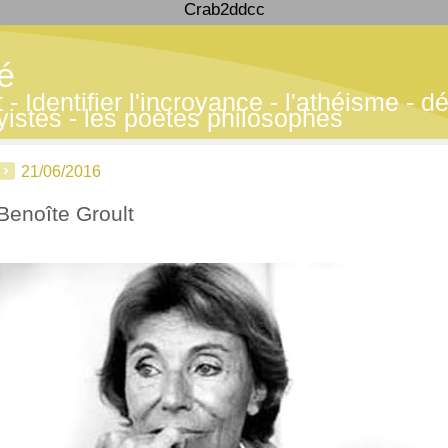
Crab2ddcc
té
 Identifier l'incroyance - l'athéisme - déf
yistes - les poètes philosophes
21/06/2016
Benoîte Groult