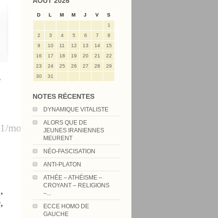
AOÛT 2026
D
L
M
M
J
V
S
1
2
3
4
5
6
7
8
9
10
11
12
13
14
15
16
17
18
19
20
21
22
23
24
25
26
27
28
29
e
30
31
NOTES RÉCENTES
DYNAMIQUE VITALISTE
ALORS QUE DE
1/mor...
JEUNES IRANIENNES
MEURENT
NÉO-FASCISATION
ANTI-PLATON
ATHÉE – ATHÉISME –
CROYANT – RELIGIONS
,
–...
,
ECCE HOMO DE
GAUCHE