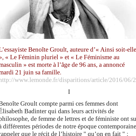
L’essayiste Benoîte Groult, auteure d’« Ainsi soit-ell
», « Le Féminin pluriel » et « Le Féminisme au
masculin » est morte à l’âge de 96 ans, a annoncé
mardi 21 juin sa famille.
http://www.lemonde.fr/disparitions/article/2016/06/2
I
Benoîte Groult compte parmi ces femmes dont
Élisabeth Badinter qui
dans leurs activités de
philosophe, de femme de lettres et de féministe
ont su
à différentes périodes de notre époque contemporaine
rappeler
que
le récit
de l’histoire
" qu’on en fait " ;