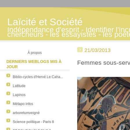
Laïcité et Société
Indépendance d'esprit - Identifier l'inc
chercheurs - les essayistes - les poè
21/03/2013
À propos
DERNIERS WEBLOGS MIS À
Femmes sous-serv
JOUR
Biblio-cycles d'Hervé Le Caha...
Latitude
Lapinos
Métapo infos
arboretumveigné
Science politique - Paris 8