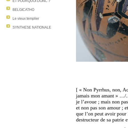
ET POURQUOI DONC ?
BELGICATHO
Le vieux templier
SYNTHESE NATIONALE
[ « N
on Pyrrhus, non, Ac
jamais mon amant » …/...
je l’avoue ; mais non pas 
et non pas son amour ; et 
que l’on peut avoir pour
destructeur de sa patrie e