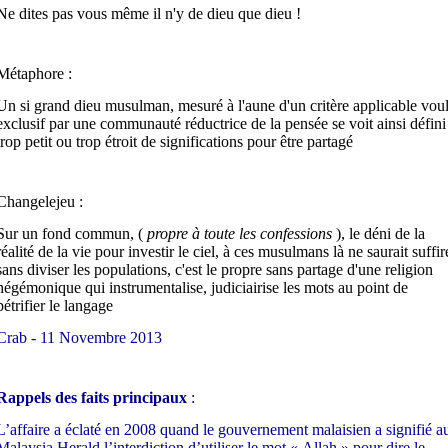
Ne dites pas vous même il n'y de dieu que dieu !
Métaphore :
Un si grand dieu musulman, mesuré à l'aune d'un critère applicable vou
exclusif par une communauté réductrice de la pensée se voit ainsi défini
trop petit ou trop étroit de significations pour être partagé
Changelejeu :
Sur un fond commun, (
propre à toute les confessions
), le déni de la
réalité de la vie pour investir le ciel, à ces musulmans là ne saurait suffir
sans diviser les populations, c'est le propre sans partage d'une religion
hégémonique qui instrumentalise, judiciairise les mots au point de
pétrifier le langage
Crab - 11 Novembre 2013
Rappels des faits principaux
:
L’affaire a éclaté en 2008 quand le gouvernement malaisien a signifié a
Malaysia Herald l’interdiction d’utiliser le mot « Allah » pour dire le