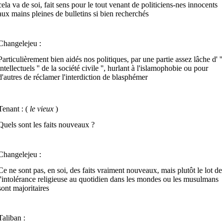
cela va de soi, fait sens pour le tout venant de politiciens-nes innocents
aux mains pleines de bulletins si bien recherchés
Changelejeu :
Particulièrement bien aidés nos politiques, par une partie assez lâche d' '
intellectuels '' de la société civile '', hurlant à l'islamophobie ou pour
d'autres de réclamer l'interdiction de blasphémer
Tenant : (
le vieux
)
Quels sont les faits nouveaux ?
Changelejeu :
Ce ne sont pas, en soi, des faits vraiment nouveaux, mais plutôt le lot de
l'intolérance religieuse au quotidien dans les mondes ou les musulmans
sont majoritaires
Taliban :