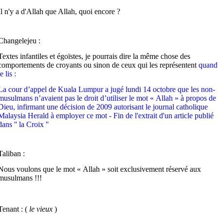
Il n'y a d'Allah que Allah, quoi encore ?
Changelejeu :
Textes infantiles et égoïstes, je pourrais dire la même chose des
comportements de croyants ou sinon de ceux qui les représentent
quand
je lis :
La cour d’appel de Kuala Lumpur a jugé lundi 14 octobre que les non-
musulmans n’avaient pas le droit d’utiliser le mot « Allah » à propos de
Dieu, infirmant une décision de 2009 autorisant le journal catholique
Malaysia Herald à employer ce mot
- Fin de l'extrait d'un article publié
dans '' la Croix ''
Taliban :
Nous voulons que le mot « Allah » soit exclusivement réservé aux
musulmans !!!
Tenant : (
le vieux
)