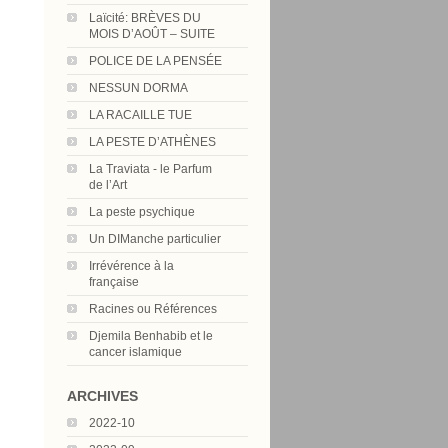
Laïcité: BRÈVES DU
MOIS D’AOÛT – SUITE
POLICE DE LA PENSÉE
NESSUN DORMA
LA RACAILLE TUE
LA PESTE D’ATHÈNES
La Traviata - le Parfum
de l’Art
La peste psychique
Un DIManche particulier
Irrévérence à la
française
Racines ou Références
Djemila Benhabib et le
cancer islamique
ARCHIVES
2022-10