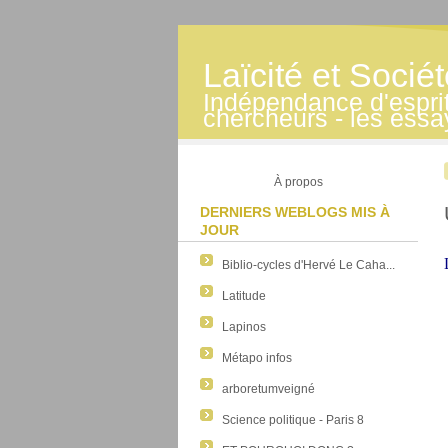
Laïcité et Socié
Indépendance d'esprit -
chercheurs - les essa
À propos
DERNIERS WEBLOGS MIS À
JOUR
Biblio-cycles d'Hervé Le Caha...
Latitude
Lapinos
Métapo infos
arboretumveigné
Science politique - Paris 8