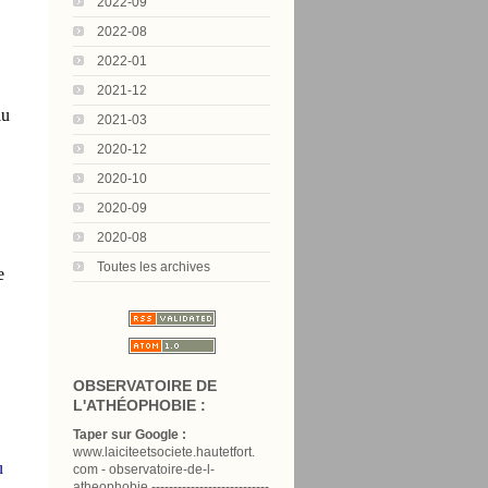
2022-09
2022-08
2022-01
2021-12
lu
2021-03
2020-12
2020-10
2020-09
2020-08
Toutes les archives
e
OBSERVATOIRE DE
L'ATHÉOPHOBIE :
Taper sur Google :
www.laiciteetsociete.hautetfort.
u
com - observatoire-de-l-
atheophobie ---------------------------