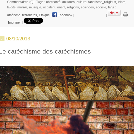
Commentaires (0)
| Tags :
chrétienté
,
couleurs
,
culture
,
fanatisme_religieux
,
islam
,
laïcité
,
morale
,
musique
,
occident
,
orient
,
religions
,
sciences
,
société
,
tags :
athéisme
,
terroristes
,
Éthique
|
Facebook
|
|
|
Imprimer
|
08/10/2013
Le catéchisme des catéchismes