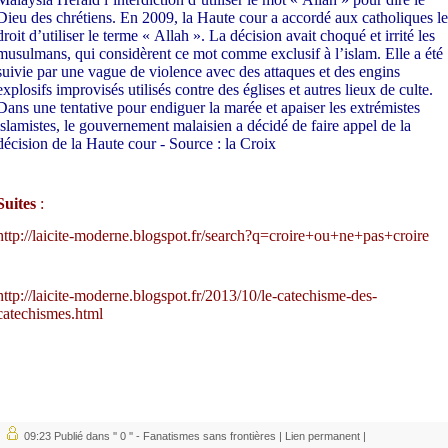
Dieu des chrétiens. En 2009, la Haute cour a accordé aux catholiques le
droit d’utiliser le terme « Allah ». La décision avait choqué et irrité les
musulmans, qui considèrent ce mot comme exclusif à l’islam. Elle a été
suivie par une vague de violence avec des attaques et des engins
explosifs improvisés utilisés contre des églises et autres lieux de culte.
Dans une tentative pour endiguer la marée et apaiser les extrémistes
islamistes, le gouvernement malaisien a décidé de faire appel de la
décision de la Haute cour - Source : la Croix
Suites
:
http://laicite-moderne.blogspot.fr/search?q=croire+ou+ne+pas+croire
http://laicite-moderne.blogspot.fr/2013/10/le-catechisme-des-
catechismes.html
09:23 Publié dans
'' 0 '' - Fanatismes sans frontières
|
Lien permanent
|