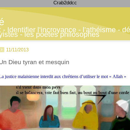
Crab2ddcc
té
 Identifier l'incroyance - l'athéisme - déf
yistes - les poètes philosophes
11/11/2013
Un Dieu tyran et mesquin
La justice malaisienne interdit aux chrétiens d’utiliser le mot « Allah »