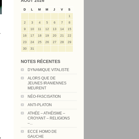
AOÛT 2026
D
L
M
M
J
V
S
1
2
3
4
5
6
7
8
9
10
11
12
13
14
15
r
16
17
18
19
20
21
22
23
24
25
26
27
28
29
30
31
NOTES RÉCENTES
DYNAMIQUE VITALISTE
ALORS QUE DE
JEUNES IRANIENNES
MEURENT
NÉO-FASCISATION
ANTI-PLATON
ATHÉE – ATHÉISME –
CROYANT – RELIGIONS
–...
ECCE HOMO DE
,
GAUCHE