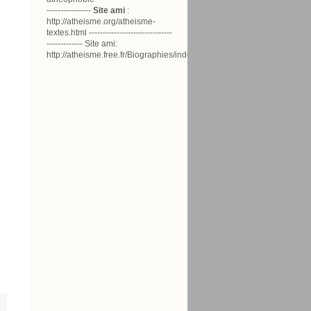
----------------
Site ami
:
http://atheisme.org/atheisme-
textes.html ------------------------------
------------- Site ami:
http://atheisme.free.fr/Biographies/index.html