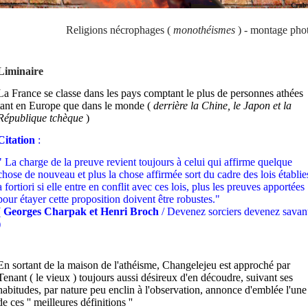
Religions nécrophages (
monothéismes
) - montage pho
Liminaire
L
a France se classe dans les pays comptant le plus de personnes athées
tant en Europe que dans le monde (
derrière la Chine, le Japon et la
République tchèque
)
Citation
:
" La charge de la preuve revient toujours à celui qui affirme quelque
chose de nouveau et plus la chose affirmée sort du cadre des lois établie
a fortiori si elle entre en conflit avec ces lois, plus les preuves apportées
pour étayer cette proposition doivent être robustes."
(
Georges Charpak et Henri Broch
/ Devenez sorciers devenez savan
)
En sortant de la maison de l'athéisme, Changelejeu est approché par
Tenant ( le vieux ) toujours aussi désireux d'en découdre, suivant ses
habitudes, par nature peu enclin à l'observation, annonce d'emblée l'une
de ces '' meilleures définitions ''