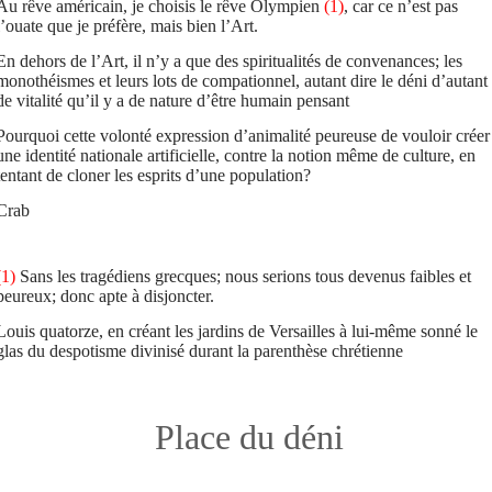
Au rêve américain, je choisis le rêve Olympien
(1)
, car ce n’est pas
l’ouate que je préfère, mais bien l’Art.
En dehors de l’Art, il n’y a que des spiritualités de convenances; les
monothéismes et leurs lots de compationnel, autant dire le déni d’autant
de vitalité qu’il y a de nature d’être humain pensant
Pourquoi cette volonté expression d’animalité peureuse de vouloir créer
une identité nationale artificielle, contre la notion même de culture, en
tentant de cloner les esprits d’une population?
Crab
(1)
Sans les tragédiens grecques; nous serions tous devenus faibles et
peureux; donc apte à disjoncter.
Louis quatorze, en créant les jardins de Versailles à lui-même sonné le
glas du despotisme divinisé durant la parenthèse chrétienne
Place du déni