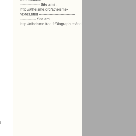
----------------
Site ami
:
http://atheisme.org/atheisme-
textes.html ------------------------------
------------- Site ami:
http://atheisme.free.fr/Biographies/index.html
t