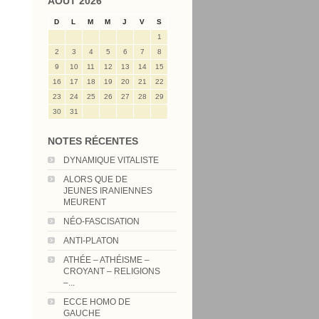
AOÛT 2026
D
L
M
M
J
V
S
1
2
3
4
5
6
7
8
9
10
11
12
13
14
15
16
17
18
19
20
21
22
23
24
25
26
27
28
29
30
31
NOTES RÉCENTES
DYNAMIQUE VITALISTE
ALORS QUE DE
JEUNES IRANIENNES
MEURENT
NÉO-FASCISATION
ANTI-PLATON
ATHÉE – ATHÉISME –
CROYANT – RELIGIONS
–...
ECCE HOMO DE
GAUCHE