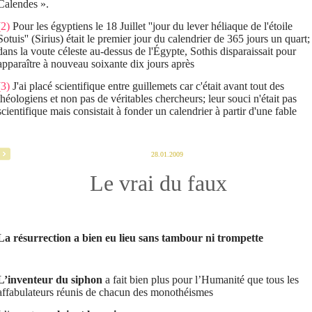
Calendes ».
(2)
Pour les égyptiens le 18 Juillet ''jour du lever héliaque de l'étoile
Sotuis'' (Sirius) était le premier jour du calendrier de 365 jours un quart;
dans la voute céleste au-dessus de l'Égypte, Sothis disparaissait pour
apparaître à nouveau soixante dix jours après
(3)
J'ai placé scientifique entre guillemets car c'était avant tout des
théologiens et non pas de véritables chercheurs; leur souci n'était pas
scientifique mais consistait à fonder un calendrier à partir d'une fable
28.01.2009
Le vrai du faux
La résurrection a bien eu lieu sans tambour ni trompette
L’inventeur du siphon
a fait bien plus pour l’Humanité que tous les
affabulateurs réunis de chacun des monothéismes