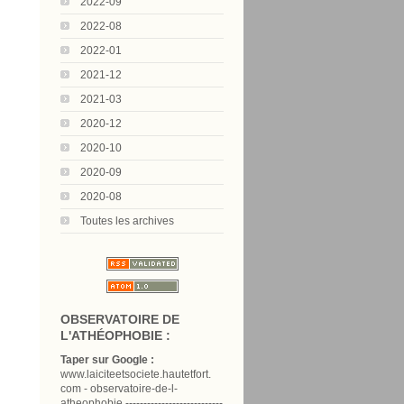
2022-09
2022-08
2022-01
2021-12
2021-03
2020-12
2020-10
2020-09
2020-08
Toutes les archives
OBSERVATOIRE DE
L'ATHÉOPHOBIE :
Taper sur Google :
www.laiciteetsociete.hautetfort.
com - observatoire-de-l-
atheophobie ---------------------------