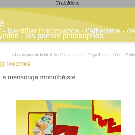
Crab2ddcc
té
 Identifier l'incroyance - l'athéisme - déf
yistes - les poètes philosophes
« Les raisons de la foi et de la foi sans raison
|
Page d'accueil
|
Osiris-Fable
10/03/2009
Le mensonge monothéiste