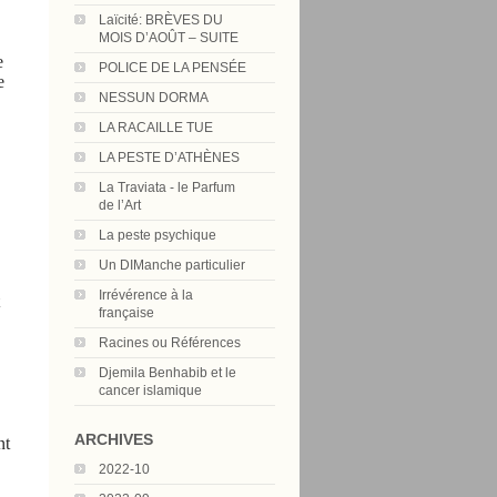
Laïcité: BRÈVES DU
MOIS D’AOÛT – SUITE
e
POLICE DE LA PENSÉE
e
NESSUN DORMA
LA RACAILLE TUE
LA PESTE D’ATHÈNES
La Traviata - le Parfum
de l’Art
La peste psychique
Un DIManche particulier
Irrévérence à la
française
Racines ou Références
Djemila Benhabib et le
cancer islamique
ARCHIVES
nt
2022-10