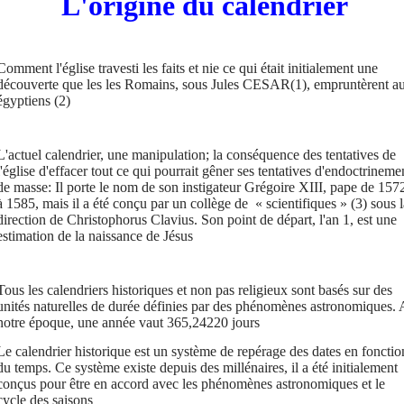
L'origine du calendrier
Comment l'église travesti les faits et nie ce qui était initialement une
découverte que les les Romains, sous Jules CESAR(1), empruntèrent a
égyptiens
(2)
L'actuel calendrier, une manipulation; la conséquence des tentatives de
l'église d'effacer tout ce qui pourrait gêner ses tentatives d'endoctrineme
de masse: Il porte le nom de son instigateur Grégoire XIII, pape de 157
à 1585, mais il a été conçu par un collège de « scientifiques »
(3)
sous l
direction de Christophorus Clavius. Son point de départ, l'an 1, est une
estimation de la naissance de Jésus
Tous les calendriers historiques et non pas religieux sont basés sur des
unités naturelles de durée définies par des phénomènes astronomiques. 
notre époque, une année vaut 365,24220 jours
Le calendrier historique est un système de repérage des dates en fonctio
du temps. Ce système existe depuis des millénaires, il a été initialement
conçus pour être en accord avec les phénomènes astronomiques et le
cycle des saisons