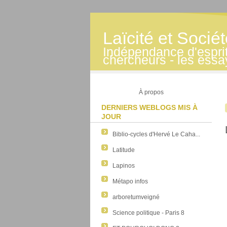
Laïcité et Socié
Indépendance d'esprit -
chercheurs - les essa
À propos
DERNIERS WEBLOGS MIS À
JOUR
Biblio-cycles d'Hervé Le Caha...
Latitude
Lapinos
Métapo infos
arboretumveigné
Science politique - Paris 8