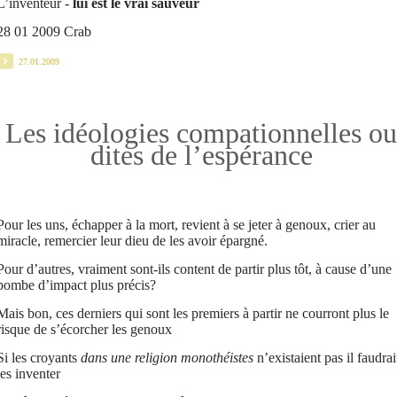
L’inventeur -
lui est le vrai sauveur
28 01 2009 Crab
27.01.2009
Les idéologies compationnelles ou
dites de l’espérance
Pour les uns, échapper à la mort, revient à se jeter à genoux, crier au
miracle, remercier leur dieu de les avoir épargné.
Pour d’autres, vraiment sont-ils content de partir plus tôt, à cause d’une
bombe d’impact plus précis?
Mais bon, ces derniers qui sont les premiers à partir ne courront plus le
risque de s’écorcher les genoux
Si les croyants
dans une religion monothéistes
n’existaient pas il faudrai
les inventer