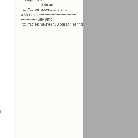
----------------
Site ami
:
http://atheisme.org/atheisme-
textes.html ------------------------------
------------- Site ami:
http://atheisme.free.fr/Biographies/index.html
t