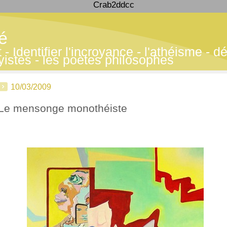
Crab2ddcc
té
 Identifier l'incroyance - l'athéisme - déf
yistes - les poètes philosophes
10/03/2009
Le mensonge monothéiste