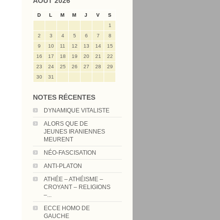
AOÛT 2026
D
L
M
M
J
V
S
1
2
3
4
5
6
7
8
9
10
11
12
13
14
15
16
17
18
19
20
21
22
23
24
25
26
27
28
29
30
31
NOTES RÉCENTES
DYNAMIQUE VITALISTE
ALORS QUE DE
JEUNES IRANIENNES
MEURENT
NÉO-FASCISATION
ANTI-PLATON
ATHÉE – ATHÉISME –
CROYANT – RELIGIONS
–...
ECCE HOMO DE
GAUCHE