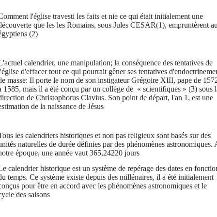
Comment l'église travesti les faits et nie ce qui était initialement une
découverte que les les Romains, sous Jules CESAR(1), empruntèrent a
égyptiens
(2)
L'actuel calendrier, une manipulation; la conséquence des tentatives de
l'église d'effacer tout ce qui pourrait gêner ses tentatives d'endoctrineme
de masse: Il porte le nom de son instigateur Grégoire XIII, pape de 157
à 1585, mais il a été conçu par un collège de « scientifiques »
(3)
sous l
direction de Christophorus Clavius. Son point de départ, l'an 1, est une
estimation de la naissance de Jésus
Tous les calendriers historiques et non pas religieux sont basés sur des
unités naturelles de durée définies par des phénomènes astronomiques. 
notre époque, une année vaut 365,24220 jours
Le calendrier historique est un système de repérage des dates en fonctio
du temps. Ce système existe depuis des millénaires, il a été initialement
conçus pour être en accord avec les phénomènes astronomiques et le
cycle des saisons