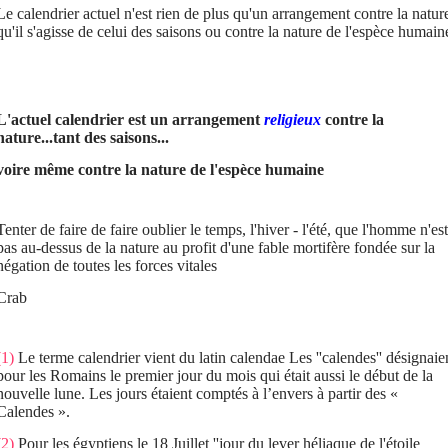
Le calendrier actuel n'est rien de plus qu'un arrangement contre la natur
qu'il s'agisse de celui des saisons ou contre la nature de l'espèce humain
L'actuel calendrier est un arrangement
religieux
contre la
nature...tant des saisons...
voire même contre la nature de l'espèce humaine
Tenter de faire de faire oublier le temps, l'hiver - l'été, que l'homme n'est
pas au-dessus de la nature au profit d'une fable mortifère fondée sur la
négation de toutes les forces vitales
Crab
(1)
Le terme calendrier vient du latin calendae Les ''calendes'' désignaie
pour les Romains le premier jour du mois qui était aussi le début de la
nouvelle lune. Les jours étaient comptés à l’envers à partir des «
Calendes ».
(2)
Pour les égyptiens le 18 Juillet ''jour du lever héliaque de l'étoile