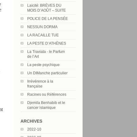
e
Laïcité: BRÈVES DU
e
MOIS D’AOÛT – SUITE
POLICE DE LA PENSÉE
NESSUN DORMA
LA RACAILLE TUE
LA PESTE D’ATHÈNES
La Traviata - le Parfum
de l’Art
La peste psychique
Un DIManche particulier
Irrévérence à la
française
Racines ou Références
Djemila Benhabib et le
cancer islamique
nt
ARCHIVES
2022-10