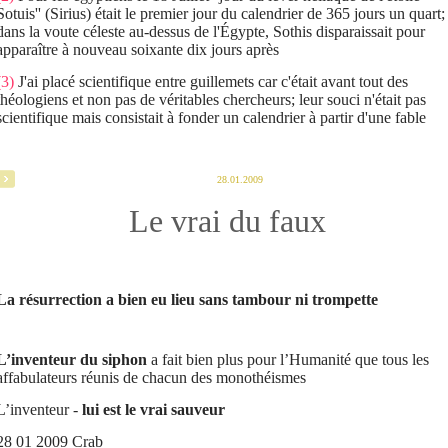
Sotuis'' (Sirius) était le premier jour du calendrier de 365 jours un quart;
dans la voute céleste au-dessus de l'Égypte, Sothis disparaissait pour
apparaître à nouveau soixante dix jours après
(3)
J'ai placé scientifique entre guillemets car c'était avant tout des
théologiens et non pas de véritables chercheurs; leur souci n'était pas
scientifique mais consistait à fonder un calendrier à partir d'une fable
28.01.2009
Le vrai du faux
La résurrection a bien eu lieu sans tambour ni trompette
L’inventeur du siphon
a fait bien plus pour l’Humanité que tous les
affabulateurs réunis de chacun des monothéismes
L’inventeur -
lui est le vrai sauveur
28 01 2009 Crab