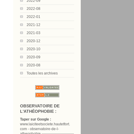
2022-09
2022-08
2022-01
2021-12
2021-03
2020-12
2020-10
2020-09
2020-08
Toutes les archives
OBSERVATOIRE DE
L'ATHÉOPHOBIE :
Taper sur Google :
www.laiciteetsociete.hautetfort.
com - observatoire-de-l-
atheophobie ---------------------------