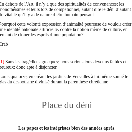
En dehors de l’Art, il n’y a que des spiritualités de convenances; les
monothéismes et leurs lots de compationnel, autant dire le déni d’autant
de vitalité qu’il y a de nature d’être humain pensant
Pourquoi cette volonté expression d’animalité peureuse de vouloir créer
une identité nationale artificielle, contre la notion même de culture, en
tentant de cloner les esprits d’une population?
Crab
(1)
Sans les tragédiens grecques; nous serions tous devenus faibles et
peureux; donc apte à disjoncter.
Louis quatorze, en créant les jardins de Versailles à lui-même sonné le
glas du despotisme divinisé durant la parenthèse chrétienne
Place du déni
Les papes et les intégristes bien des années après
.