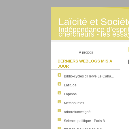
Laïcité et Socié
Indépendance d'esprit -
chercheurs - les essa
À propos
DERNIERS WEBLOGS MIS À
JOUR
Biblio-cycles d'Hervé Le Caha...
Latitude
Lapinos
Métapo infos
arboretumveigné
Science politique - Paris 8