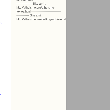
----------------
Site ami
:
http://atheisme.org/atheisme-
textes.html ------------------------------
------------- Site ami:
http://atheisme.free.fr/Biographies/index.html
s
n
a