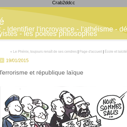
Crab2ddcc
té
 Identifier l'incroyance - l'athéisme - déf
yistes - les poètes philosophes
« Le Phénix, toujours renaît de ses cendres
|
Page d'accueil
|
École et laïcit
19/01/2015
Terrorisme et république laïque