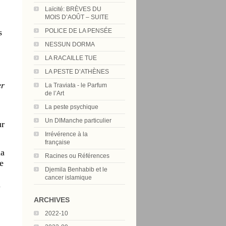
Laïcité: BRÈVES DU
MOIS D’AOÛT – SUITE
s
POLICE DE LA PENSÉE
NESSUN DORMA
LA RACAILLE TUE
LA PESTE D’ATHÈNES
er
La Traviata - le Parfum
de l’Art
La peste psychique
Un DIManche particulier
ur
Irrévérence à la
française
la
Racines ou Références
e
Djemila Benhabib et le
cancer islamique
i
ARCHIVES
2022-10