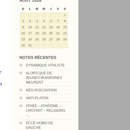
AOÛT 2026
D
L
M
M
J
V
S
1
2
3
4
5
6
7
8
9
10
11
12
13
14
15
16
17
18
19
20
21
22
23
24
25
26
27
28
29
30
31
NOTES RÉCENTES
s
DYNAMIQUE VITALISTE
e
ALORS QUE DE
JEUNES IRANIENNES
MEURENT
n
NÉO-FASCISATION
ANTI-PLATON
ATHÉE – ATHÉISME –
CROYANT – RELIGIONS
–...
ECCE HOMO DE
GAUCHE