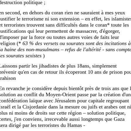
destruction politique ;
en second, en dehors du coran rien ne sauraient à mes yeux
justifier le terrorisme ni son extension – en effet, les islamiste
et terroristes trouvent sans difficultés dans le coran* toute les
justifications qui leur permettent de massacrer, d'égorger,
d'imposer par la force ou toutes autres voies de faits leur
religion (*
63 % des versets ou sourates sont des incitations à
la haine des non-musulmans – refus de l'altérité - sans compt
les sourates sexistes
)
Laissons partir les jihadistes de plus 18ans, simplement
prévenir qu'en cas de retour ils écoperont 10 ans de prison po
trahison
En revanche je considère depuis bientôt près de trois ans que 
solution au conflit du Moyen-Orient passe par la création d'un
confédération laïque avec Jérusalem pour capitale regroupant
Israël et la Cisjordanie dans la mesure ou juifs et arabes ont n
plus ni moins de droits sur cette région – solution politique,
certes, j'en conviens, irrecevable aussi longtemps que Gaza
sera dirigé par les terroristes du Hamas -