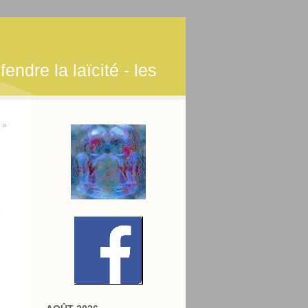
endre la laïcité - les
é »