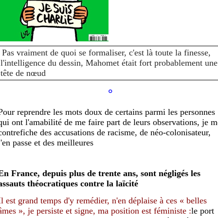
Pas vraiment de quoi se formaliser, c'est là toute la finesse,
l'intelligence du dessin, Mahomet était fort probablement une
tête de nœud
°
Pour reprendre les mots doux de certains parmi les personnes
qui ont l'amabilité de me faire part de leurs observations, je m
contrefiche des accusations de racisme, de néo-colonisateur,
j'en passe et des meilleures
En France, depuis plus de trente ans, sont négligés les
assauts théocratiques
contre la laïcité
Il est grand temps d'y remédier,
n
'
e
n
déplaise
à ces « belles
âmes »
,
je persiste et signe,
ma position est féministe :
le port