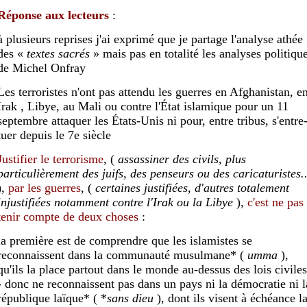
Réponse aux lecteurs
:
à plusieurs reprises j'ai exprimé que je partage l'analyse athée
des «
textes sacrés
» mais pas en totalité les analyses politiqu
de Michel Onfray
Les terroristes n'ont pas attendu les guerres en Afghanistan, e
Irak , Libye, au Mali ou contre l'État islamique pour un 11
septembre attaquer les États-Unis ni pour, entre tribus, s'entre
tuer depuis le 7e siècle
Justifier le terrorisme
, (
assassiner des civils,
plus
particulièrement
des juifs,
des penseurs
ou
des
caricaturistes
.
),
par les guerres
, (
certaines justifiées, d'autres
totalement
injustifiées
notamment
contre l'Irak ou la Libye
),
c'est ne
pas
tenir compte de deux choses
:
la première est de comprendre que les islamistes se
reconnaissent dans la communauté musulmane*
(
umma
),
qu'ils
la
place partout dans le monde au-dessus des lois civiles
- donc ne reconnaissent
pas dans un pays ni
la démocratie
ni l
république laïque*
( *
sans dieu
), dont ils visent à échéance l