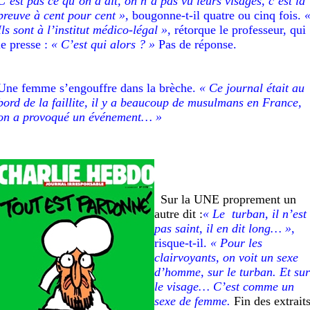
C’est pas ce qu’on a dit, on n’a pas vu leurs visages, c’est la
preuve à cent pour cent »,
bougonne-t-il quatre ou cinq fois.
Ils sont à l’institut médico-légal »
, rétorque le professeur, qui
le presse :
« C’est qui alors ? »
Pas de réponse.
Une femme s’engouffre dans la brèche.
« Ce journal était au
bord de la faillite, il y a beaucoup de musulmans en France,
on a provoqué un événement… »
Sur la UNE proprement
un
autre
dit :
« Le turban, il n’est
pas saint, il en dit long… »
,
risque-t-il.
« Pour les
clairvoyants, on voit un sexe
d’homme, sur le turban. Et sur
le visage… C’est comme un
sexe de femme.
Fin des extrait