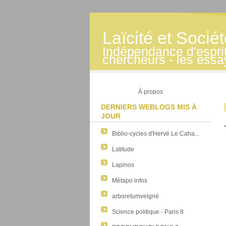
Laïcité et Socié
Indépendance d'esprit -
chercheurs - les essa
À propos
DERNIERS WEBLOGS MIS À
JOUR
Biblio-cycles d'Hervé Le Caha...
Latitude
Lapinos
Métapo infos
arboretumveigné
Science politique - Paris 8