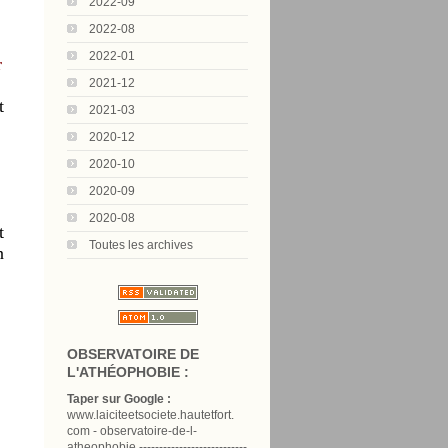
2022-09
2022-08
2022-01
r
2021-12
t
2021-03
2020-12
2020-10
2020-09
2020-08
t
Toutes les archives
n
OBSERVATOIRE DE
L'ATHÉOPHOBIE :
Taper sur Google :
www.laiciteetsociete.hautetfort.
com - observatoire-de-l-
atheophobie ---------------------------