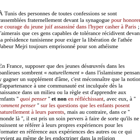
À Tunis des personnes de toutes confessions se sont
rassemblées fraternellement devant la synagogue
pour honore
le courage du jeune juif assassiné dans l'hyper casher à Paris
;
j'aimerais que ces gens capables de tolérance récidivent devan
la présidence tunisienne pour exiger la libération de l'athée
Jabeur Mejri toujours emprisonné pour son athéisme
En France, supposer que des jeunes désœuvrés dans les
banlieues sombrent «
naturellement
» dans l'islamisme pensan
y gagner un supplément d'âme, c'est méconnaître que la notio
d'appartenance à une communauté est inculquée dès la
naissance dans un milieu ou la règle est d'apprendre aux
enfants ''
quoi penser
''
et non
en
réfléchissant
, avec eux, à ''
comment penser
''
sur l
es
questions que
les enfants
posent
naturel
lement
à leurs parents
, mais au contraire, dans ce ''
monde là '', il est pris un soin pervers à faire de sorte qu'ils ne
puissent se référer à leurs propres expériences pour les
formater en référence aux expériences des autres ou ce qui
revient au même de les endoctriner dans la religion