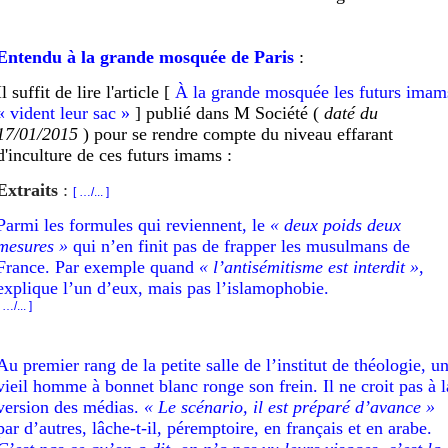
Entendu à la g
rande mosquée de Paris
:
Il suffit de lire l'article [
À la grande mosquée les futurs imam
« vident leur sac »
] publié dans M Société (
daté du
17/01/2015
) pour se rendre compte du niveau
effarant
d'inculture de ces
futurs imams
:
Extraits
:
[ …/... ]
Parmi les formules qui reviennent, le
« deux poids deux
mesures »
qui n’en finit pas de frapper les musulmans de
France. Par exemple quand
« l’antisémitisme est interdit »
,
explique l’un d’eux, mais pas l’islamophobie.
 …/... ]
Au premier rang de la petite salle de l’institut de théologie, u
vieil homme à bonnet blanc ronge son frein. Il ne croit pas à l
version des médias.
« Le scénario, il est préparé d’avance »
par d’autres, lâche-t-il, péremptoire, en français et en arabe.