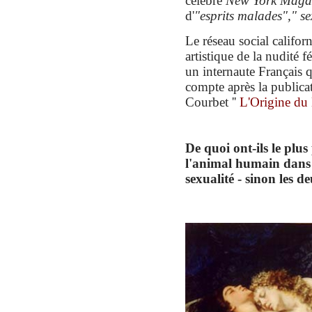
célèbre
New York Maga
d'
"esprits malades",
" s
Le réseau social califor
artistique de la nudité f
un internaute Français q
compte après la public
Courbet ''
L'Origine du
De quoi ont-ils
le plus
l'
animal
humain dans 
sexualité - s
i
non les d