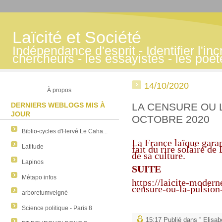
Laïcité et Société
Indépendance d'esprit - Identifier l'inc
chercheurs - les essayistes - les poè
14/10/2020
À propos
DERNIERS WEBLOGS MIS À
LA CENSURE OU 
JOUR
OCTOBRE 2020
Biblio-cycles d'Hervé Le Caha...
La France laïque garant
Latitude
fait du rire solaire d
de sa culture.
Lapinos
SUITE
Métapo infos
https://laicite-moder
censure-ou-la-pulsion
arboretumveigné
Science politique - Paris 8
15:17 Publié dans
'' Elisab