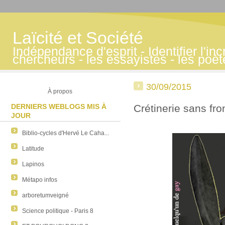
Laïcité et Société
Indépendance d'esprit - Identifier l'inc
chercheurs - les essayistes - les poè
30/09/2015
À propos
DERNIERS WEBLOGS MIS À
Crétinerie sans fr
JOUR
Biblio-cycles d'Hervé Le Caha...
Latitude
Lapinos
Métapo infos
arboretumveigné
Science politique - Paris 8