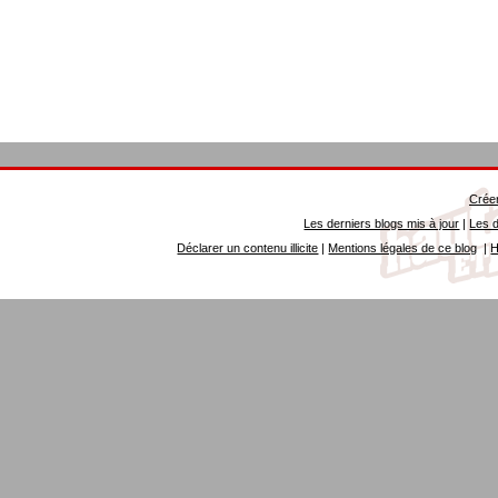
Créer
Les derniers blogs mis à jour
|
Les d
Déclarer un contenu illicite
|
Mentions légales de ce blog
|
H