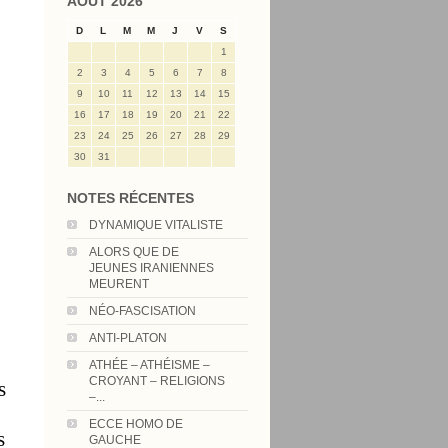
AOÛT 2026
D
L
M
M
J
V
S
1
2
3
4
5
6
7
8
9
10
11
12
13
14
15
16
17
18
19
20
21
22
23
24
25
26
27
28
29
30
31
NOTES RÉCENTES
DYNAMIQUE VITALISTE
ALORS QUE DE
JEUNES IRANIENNES
MEURENT
NÉO-FASCISATION
ANTI-PLATON
ATHÉE – ATHÉISME –
CROYANT – RELIGIONS
s
–...
ECCE HOMO DE
s
GAUCHE