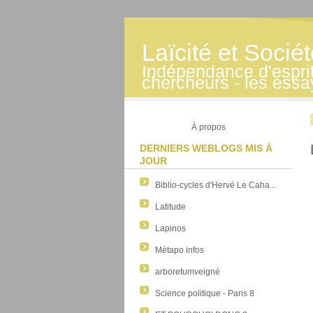
Laïcité et Socié
Indépendance d'esprit -
chercheurs - les essa
À propos
DERNIERS WEBLOGS MIS À
JOUR
Biblio-cycles d'Hervé Le Caha...
Latitude
Lapinos
Métapo infos
arboretumveigné
Science politique - Paris 8