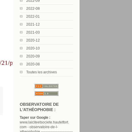
2022-09
2022-08
2022-01
2021-12
2021-03
2020-12
2020-10
2020-09
/21/prostitution-
2020-08
Toutes les archives
OBSERVATOIRE DE
L'ATHÉOPHOBIE :
Taper sur Google :
www.laiciteetsociete.hautetfort.
com - observatoire-de-l-
atheophobie ---------------------------