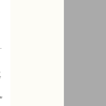
-
r
e
te