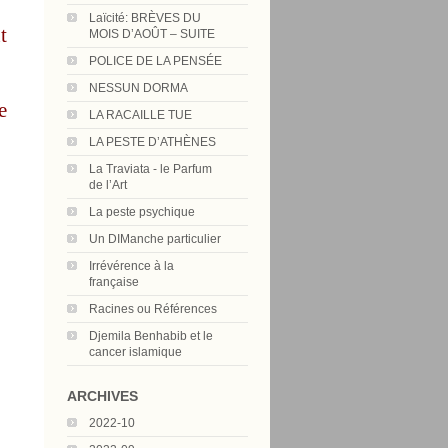
Laïcité: BRÈVES DU
t
MOIS D’AOÛT – SUITE
POLICE DE LA PENSÉE
NESSUN DORMA
e
LA RACAILLE TUE
LA PESTE D’ATHÈNES
La Traviata - le Parfum
de l’Art
La peste psychique
Un DIManche particulier
Irrévérence à la
française
Racines ou Références
Djemila Benhabib et le
cancer islamique
ARCHIVES
2022-10