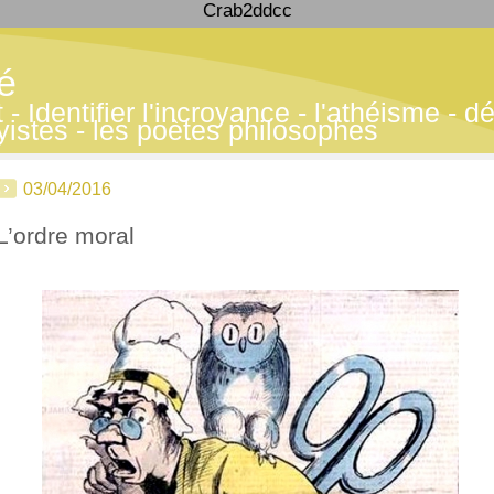
Crab2ddcc
té
 Identifier l'incroyance - l'athéisme - déf
yistes - les poètes philosophes
03/04/2016
L’ordre moral