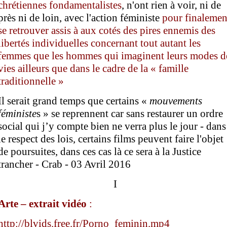
chrétiennes
fondamentalistes
, n'ont rien à voir, ni de
près ni de loin, avec l'action féministe
pour
finalemen
se retrouver assis à aux cotés des pires ennemis des
libertés individuelles concernant tout autant les
femmes que les hommes qui imaginent leurs modes d
vies ailleurs que dans le cadre de la « famille
traditionnelle »
Il serait grand temps que certains «
mouvement
s
féministe
s » se reprennent car sans restaurer un ordre
social qui j’y compte bien ne verra plus le jour - dans
le respect des lois, certains films peuvent faire l'objet
de poursuites, dans ces cas là ce sera à la Justice
trancher - Crab - 03 Avril 2016
I
Arte – extrait vidéo
:
http://blvids.free.fr/Porno_feminin.mp4