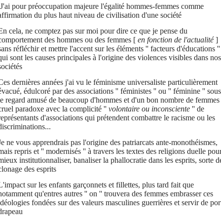
J'ai pour préoccupation majeure l'égalité hommes-femmes comme
affirmation du plus haut niveau de civilisation d'une société
En cela, ne comptez pas sur moi pour dire ce que je pense du
comportement des hommes ou des femmes [
en fonction de l'actualité
]
sans réfléchir et mettre l'accent sur les éléments '' facteurs d'éducations ''
qui sont les causes principales à l'origine des violences visibles dans nos
sociétés
Ces dernières années j'ai vu le féminisme universaliste particulièrement
évacué, édulcoré par des associations '' féministes '' ou '' féminine '' sous
le regard amusé de beaucoup d'hommes et d'un bon nombre de femmes 
cruel paradoxe avec la complicité ''
volontaire ou inconsciente
'' de
représentants d'associations qui prétendent combattre le racisme ou les
discriminations...
Je ne vous apprendrais pas l'origine des patriarcats ante-monothéismes,
mais repris et '' modernisés '' à travers les textes des religions duelle pou
mieux institutionnaliser, banaliser la phallocratie dans les esprits, sorte d
clonage des esprits
L'impact sur les enfants garçonnets et fillettes, plus tard fait que
notamment qu'entres autres '' on '' trouvera des femmes embrasser ces
idéologies fondées sur des valeurs masculines guerrières et servir de por
drapeau