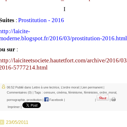
I
Suites
:
Prostitution - 2016
http://laicite-
moderne.blogspot.fr/2016/03/prostitution-2016.html
ou sur
:
http://laiciteetsociete.hautetfort.com/archive/2016/03
2016-5777214.html
06:52 Publié dans
Lettre à une lectrice
,
L’ordre moral
|
Lien permanent
|
Commentaires (0)
| Tags :
censure
,
cinéma
,
féminisme
,
féministes
,
ordre_moral
,
pornographie
,
prostitution
|
Facebook
|
|
|
Imprimer
|
23/05/2011