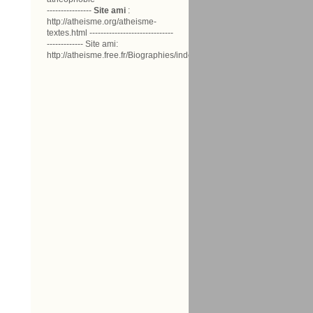
----------------
Site ami
:
http://atheisme.org/atheisme-
textes.html ------------------------------
------------- Site ami:
http://atheisme.free.fr/Biographies/index.html