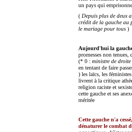
un pays qui emprisonne l
(
Depuis plus de deux an
crédit de la gauche au
le
mariage pour tous
)
Aujourd'hui la gauch
promesses non tenues, 
(* 0 :
ministre de droite
en tentant de faire pass
) les laïcs, les féminist
livrent à la critique ath
religion raciste et sexis
cette gauche et ses anex
méritée
C
ette gauche
n'a
cess
é
dénaturer le combat 