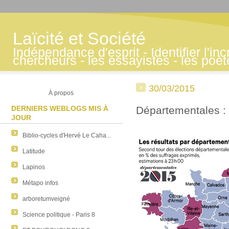
Laïcité et Société
Indépendance d'esprit - Identifier l'inc
chercheurs - les essayistes - les poè
30/03/2015
À propos
DERNIERS WEBLOGS MIS À
Départementales :
JOUR
Biblio-cycles d'Hervé Le Caha...
Latitude
Lapinos
Métapo infos
arboretumveigné
Science politique - Paris 8