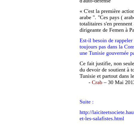
d'auto-défense
« C'est la première act
arabe "
.
"Ces pays ( ara
totalitaires s'en prenne
dirigeante de Femen à Pa
Est-il besoin de rappeler 
toujours pas dans la Cons
une Tunisie gouvernée pa
Ce fait justifie, non seu
du devoir de soutient à t
Tunisie et partout dans 
-
Crab
– 30 Mai 201
Suite :
http://laiciteetsociete.h
et-les-salafistes.html