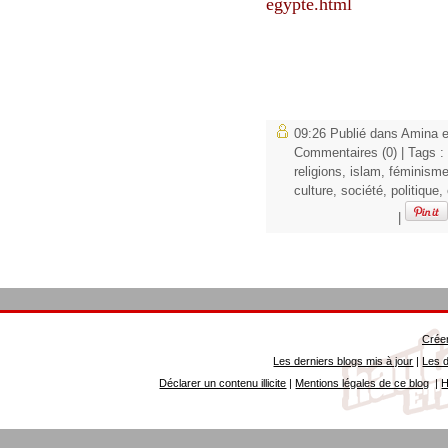
egypte.html
09:26 Publié dans
Amina et
Commentaires (0)
| Tags :
religions
,
islam
,
féminism
culture
,
société
,
politique
,
|
Créer
Les derniers blogs mis à jour
|
Les d
Déclarer un contenu illicite
|
Mentions légales de ce blog
|
H