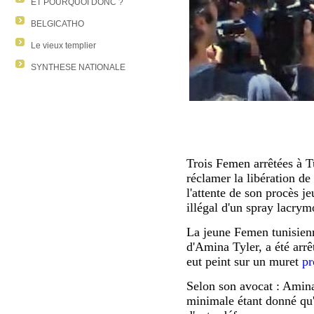
ET POURQUOI DONC ?
BELGICATHO
Le vieux templier
SYNTHESE NATIONALE
Trois Femen arrêtées à Tu
réclamer la libération
de 
l'attente de son procès j
illégal d'un spray lacry
La jeune Femen tunisien
d'Amina Tyler, a été arrê
eut peint sur un muret
pr
Selon son avocat : Amin
minimale étant donné qu'e