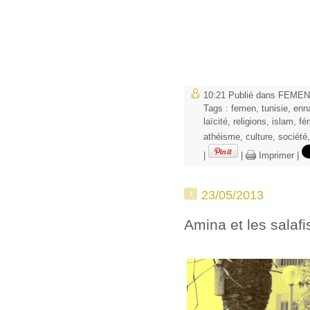
10:21 Publié dans
FEMEN
Tags :
femen
,
tunisie
,
enn
laïcité
,
religions
,
islam
,
fé
athéisme
,
culture
,
société
|
|
Imprimer
|
23/05/2013
Amina et les salafi