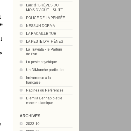
Laïcité: BRÈVES DU
MOIS D’AOÛT – SUITE
t
POLICE DE LA PENSÉE
le
NESSUN DORMA
LA RACAILLE TUE
t
LA PESTE D’ATHÈNES
La Traviata - le Parfum
e
de l’Art
La peste psychique
Un DIManche particulier
Irrévérence à la
française
Racines ou Références
Djemila Benhabib et le
cancer islamique
ARCHIVES
e
2022-10