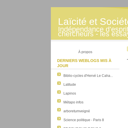
Laïcité et Socié
Indépendance d'esprit -
chercheurs - les essa
À propos
DERNIERS WEBLOGS MIS À
JOUR
Biblio-cycles d'Hervé Le Caha...
Latitude
Lapinos
Métapo infos
arboretumveigné
Science politique - Paris 8