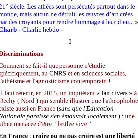
e
21
siècle. Les athées sont persécutés partout dans le
monde, mais aucun ne détruit les œuvres d’art crées
par des croyants pour rendre hommage à leur dieu
... 
Charb
-
Charlie hebdo
-
I
D
iscriminations
Comment se fait-il que
personne n'étudie
spécifiquement, au
CNRS
et en sciences sociales,
l'athéisme et l'agnosticisme contemporain !
I
l faut retenir, en 2015,
un inquiétant
« fait divers »
à
Dechy ( Nord ) qui semble illustrer que l'athéophobie
existe aussi en France
(
sans que l'
É
ducation
Nationale paraisse s'en émouvoir localement
) :
une
athée menacée d'être
"
brûlée vive
"
En France
:
croire ou ne pas croire est une liberté