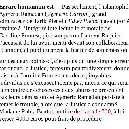
Errare humanum est !
- Pas seulement, l’islamophil
Aymeric Ramadan (
Aymeric
Carron
) grand
admirateur de Tarik Plenel (
Edwy
Plenel
) avait port
atteinte à l’intégrité intellectuelle et morale de
Caroline Fourest, pire son patron Laurent Ruquier
l’accusait de lui avoir menti devant son collaborateur
et annonçait publiquement la bannir de son émission 
sur ces deux points-ci,
c’est plus qu’une simple erreu
car
quand la Justice,
certes
un peu tardivement,
donn
raison à Caroline Fo
u
rest, ces deux pitoyables
individus ne s’excusent
même
pas
,
mieux
ce qui serai
la moindre des choses
ces deux
ahuris
ne
présentent
pas
leurs démissions
et
Aymeric Ramadan
persiste à
semer le trouble,
alors que la Justice a condamné
Madame Rabia Bentot,
au titre de l’article 700
,
à
lui
verser, 4000 euros pour frais de procédure