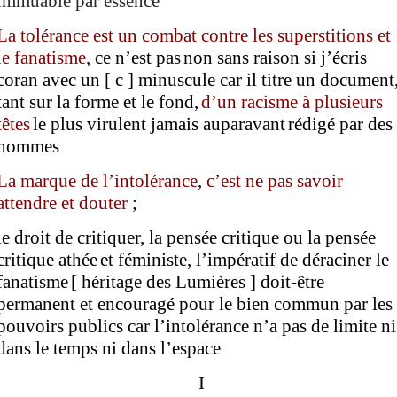
immuable par essence
L
a tolérance est un combat contre les superstitions et
le fanatisme
,
ce n’est pas
non
sans raison
si
j’écris
coran avec un
[ c ]
minuscule
car il
titre
un
document
tant sur la forme et le fond,
d’un
racis
me à plusieurs
têtes
le plus
virulent
jamais auparavant
rédigé par des
hommes
La marque de l’intolérance
,
c’est ne pas savoir
attendre et douter
;
le droit de critiquer, la pensée critique ou la pensée
critique
athée
et féministe,
l’impératif de déraciner le
fanatisme
[ héritage des Lumières ]
doit-être
permanent et encouragé
pour le bien commun
par les
pouvoirs publics car
l’intolérance n’a pas de limite ni
dans le temps ni dans l’espace
I