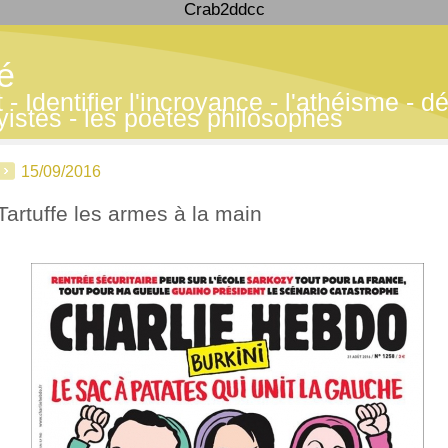
Crab2ddcc
té
 Identifier l'incroyance - l'athéisme - déf
yistes - les poètes philosophes
15/09/2016
Tartuffe les armes à la main