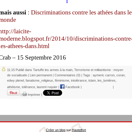
I
mais aussi
:
Discriminations contre les athées dans le
monde
http://laicite-
moderne.blogspot.fr/2014/10/discriminations-contre
les-athees-dans.html
Crab – 15 Septembre 2016
11:15 Publié dans
Tartuffe les armes à la main
,
Terrorisme et militantisme : moyen
de socialisatio
|
Lien permanent
|
Commentaires (0)
| Tags :
aymeric carron
,
coran
,
edwy plenel
,
fanatisme_religieux
,
féminisme
,
intolérance
,
islam
,
les_lumières
,
athéisme
,
tolérance
,
laurent ruquier
|
Facebook
|
|
|
Imprimer
|
Créer un blog
sur
Hautetfort