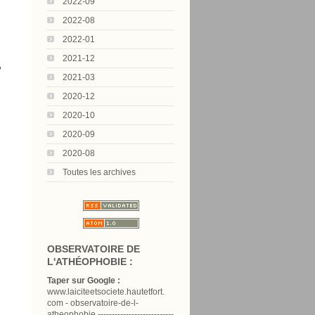
2022-09
2022-08
2022-01
2021-12
,
2021-03
2020-12
2020-10
2020-09
2020-08
Toutes les archives
OBSERVATOIRE DE
L'ATHÉOPHOBIE :
Taper sur Google :
www.laiciteetsociete.hautetfort.
com - observatoire-de-l-
atheophobie ---------------------------