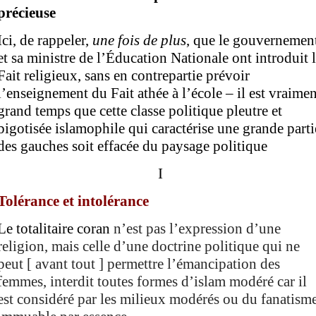
précieuse
Ici, de rappeler,
une fois de plus
, que le gouvernemen
et sa ministre de l’Éducation Nationale ont introduit 
Fait religieux, sans en contrepartie prévoir
l’enseignement du Fait athée
à l’école
– il est
vraimen
grand temps que cette classe politique
pleutre
et
bigotisée islamophile
qui caractérise une grande parti
des gauches
soit effacée du paysage politique
I
T
olérance et intolérance
L
e
totalitaire
coran
n’est pas
l’expression d’
une
religion, mais
celle d’
une doctrine politique
qui ne
peut
[ avant tout ]
permettre l’émancipation des
femmes, interdit toutes formes d’islam modéré car il
est considéré par les milieux
modérés ou
du fanatism