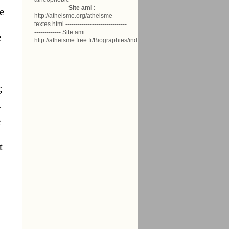
----------------
Site ami
:
e
http://atheisme.org/atheisme-
textes.html ------------------------------
------------- Site ami:
é
http://atheisme.free.fr/Biographies/index.html
;
r
e
t