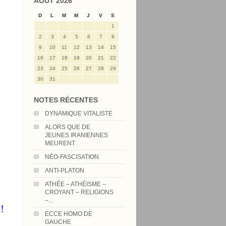
AOÛT 2026
D
L
M
M
J
V
S
1
2
3
4
5
6
7
8
9
10
11
12
13
14
15
16
17
18
19
20
21
22
23
24
25
26
27
28
29
30
31
NOTES RÉCENTES
DYNAMIQUE VITALISTE
ALORS QUE DE
JEUNES IRANIENNES
MEURENT
NÉO-FASCISATION
ANTI-PLATON
ATHÉE – ATHÉISME –
CROYANT – RELIGIONS
–...
!
ECCE HOMO DE
GAUCHE