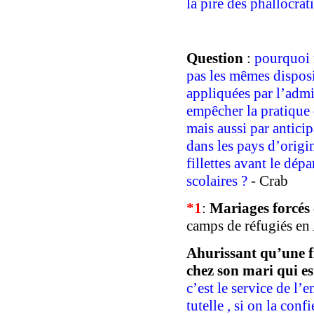
la pire des phallocrat
Question
:
pourquoi 
pas les mêmes disposi
appliquées par l’adm
empêcher la pratique d
mais aussi
par antici
dans les pays d’orig
fillettes avant le dépa
scolaires
?
-
Crab
*
1
:
Mariages forcés
camps de réfugiés en
Ahurissant
qu’une f
chez son mari qui es
c’est le service de l’
tutelle , si on la conf