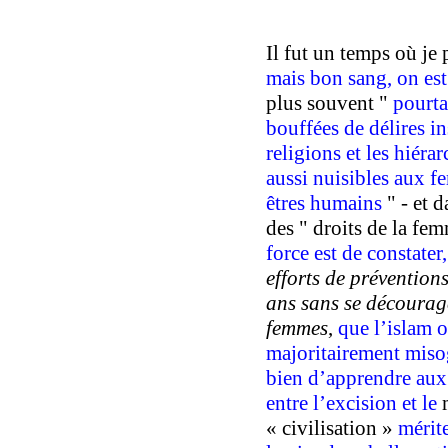
Il fut un temps où j
e 
mais bon sang,
on es
plus
souvent "
pourtan
bouffées de délires i
religions
et les hiéra
aussi n
uisibles aux fe
êtres humains
" -
et 
des " droits de la fem
force est de constater
,
efforts de préventions
ans
sans se décourag
femmes
,
que
l’islam
o
majoritairement
miso
bien
d’apprendre aux 
entre l’excision et le
« civilisation »
mérit