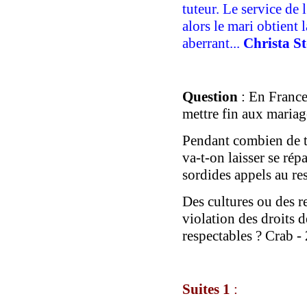
tuteur. Le service de
alors le mari obtient l
aberrant...
Christa St
Question
: En France
mettre fin aux mariag
Pendant combien de t
va-t-on laisser se rép
sordides appels au res
De
s cultures
ou
des
r
violation des droits 
respectables ?
Crab
-
Suites
1
: