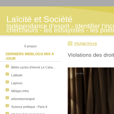
Laïcité et Société
Indépendance d'esprit - Identifier l'inc
chercheurs - les essayistes - les poè
25/06/2016
À propos
DERNIERS WEBLOGS MIS À
Violations des dro
JOUR
Biblio-cycles d'Hervé Le Caha...
Latitude
Lapinos
Métapo infos
arboretumveigné
Science politique - Paris 8