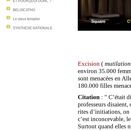
ET POURQUOI DONC ?
BELGICATHO
Le vieux templier
SYNTHESE NATIONALE
Excision
(
mutilation
environ 35.000 femm
sont
menacées en All
180.000 filles menac
Citation
: " C’était d
professeurs disaient, 
rites d’initiations, o
c’est inconcevable, l
Surtout quand elles 